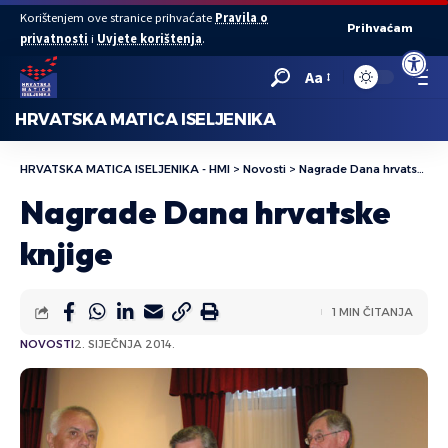
Korištenjem ove stranice prihvaćate
Pravila o
Prihvaćam
privatnosti
i
Uvjete korištenja
.
Open to
Aa
HRVATSKA MATICA ISELJENIKA
HRVATSKA MATICA ISELJENIKA - HMI
>
Novosti
>
Nagrade Dana hrvatske knjige
Nagrade Dana hrvatske
knjige
1 MIN ČITANJA
NOVOSTI
2. SIJEČNJA 2014.