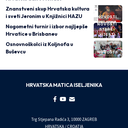
Znanstveni skup Hrvatska kultura
i sveti Jeronim u Knjižnici HAZU
NOVOSTI
NOVOSTI
Nogometni turnir i izbor najljepše
STARE
Hrvatice u Brisbaneu
VIJESTI
Osnovnoškolci iz Koljnofa u
Buševcu
NOVOSTI
HRVATSKA MATICA ISELJENIKA
Trg Stjepana Radića 3, 10000 ZAGREB
HRVATSKA / CROATIA