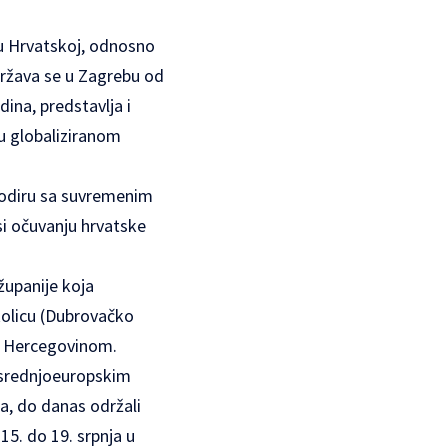
 u Hrvatskoj, odnosno
država se u Zagrebu od
dina, predstavlja i
 u globaliziranom
 dodiru sa suvremenim
si očuvanju hrvatske
upanije koja
kolicu (Dubrovačko
 s Hercegovinom.
i srednjoeuropskim
a, do danas održali
15. do 19. srpnja u