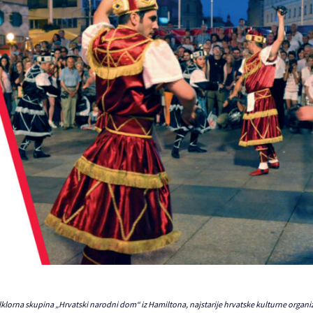
lklorna skupina „Hrvatski narodni dom“ iz Hamiltona, najstarije hrvatske kulturne organ