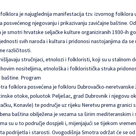
lklora je najuglednija manifestacija tzv. izvornog folklora
 posvećenog njegovanju i prikazivanju zavičajne baštine. O
a je smotri hrvatske seljačke kulture organiziranih 1930-ih go
jednosti svih naroda i kultura i pridonosi nastojanjima da se
ne različitosti.
javaju stručnjaci, etnolozi i folkloristi, koji su u stalnom
jihovim nositeljima, etnološka i folkloristička struka pridono
o baštine.
Program
tra folklora
posvećena je folkloru Dubrovačko-neretvanske ž
nske otoke, poluotok Pelješac, grad Dubrovnik i njegovu o
ačku, Konavle) te područje uz rijeku Neretvu prema granici
azbena baština obilježena je vezama sa širim mediteranskim 
a su u to područje dospjeli i, mijenjajući se tijekom vremen
čita podrijetla i starosti. Ovogodišnja Smotra održat će se od 