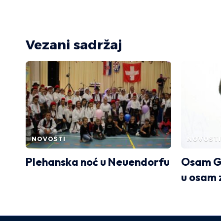
Vezani sadržaj
NOVOSTI
NOVOSTI
Plehanska noć u Neuendorfu
Osam G
u osam 