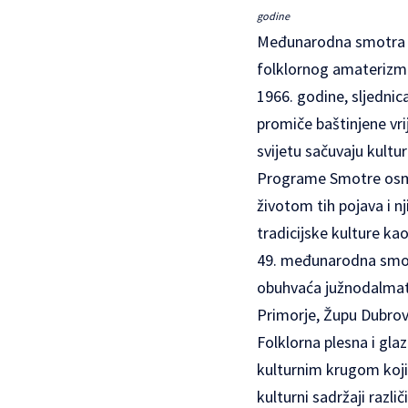
godine
Međunarodna smotra fo
folklornog amaterizma
1966. godine, sljednic
promiče baštinjene vri
svijetu sačuvaju kultur
Programe Smotre osmišl
životom tih pojava i n
tradicijske kulture ka
49. međunarodna
smo
obuhvaća južnodalmati
Primorje, Župu Dubrov
Folklorna plesna i gl
kulturnim krugom kojim
kulturni sadržaji razli