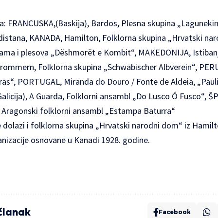
va: FRANCUSKA,(Baskija), Bardos, Plesna skupina „Lagunekin“
distana, KANADA, Hamilton, Folklorna skupina „Hrvatski n
sama i plesova „Dëshmorët e Kombit“, MAKEDONIJA, Istibanj
ommern, Folklorna skupina „Schwäbischer Albverein“, PERU,
eras“, PORTUGAL, Miranda do Douro / Fonte de Aldeia, „Paul
licija), A Guarda, Folklorni ansambl „Do Lusco Ó Fusco“, 
, Aragonski folklorni ansambl „Estampa Baturra“
dolazi i folklorna skupina
„Hrvatski narodni dom“
iz Hamilt
anizacije osnovane u Kanadi 1928. godine.
 članak
Facebook