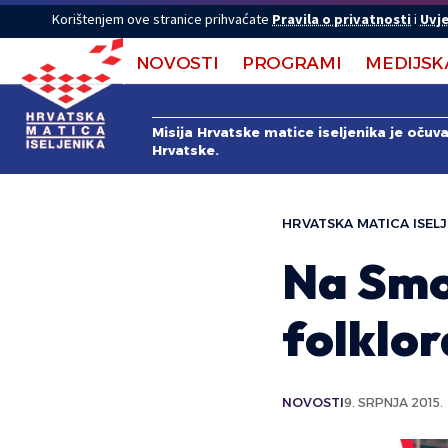
Korištenjem ove stranice prihvaćate
Pravila o privatnosti
i
Uvje
NOVOSTI
PROGRAMI
MEDIJSK
Misija Hrvatske matice iseljenika je očuv
Hrvatske.
HRVATSKA MATICA ISELJ
Na Smo
folklor
NOVOSTI
9. SRPNJA 2015.