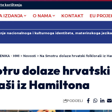
te korištenja
.
A IZDANJA
O NAMA
KONTAKT
EU PROJE
anje nacionalnoga i kulturnoga identiteta, materinskoga jezika 
ENIKA - HMI
>
Novosti
>
Na Smotru dolaze hrvatski folkloraši iz H
tru dolaze hrvatski
aši iz Hamiltona
PODIJELI