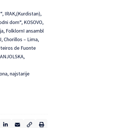
, IRAK,(Kurdistan),
arodni dom“, KOSOVO,
a, FolklornI ansambl
 Chorillos – Lima,
iteiros de Fuonte
ŠPANJOLSKA,
ona, najstarije