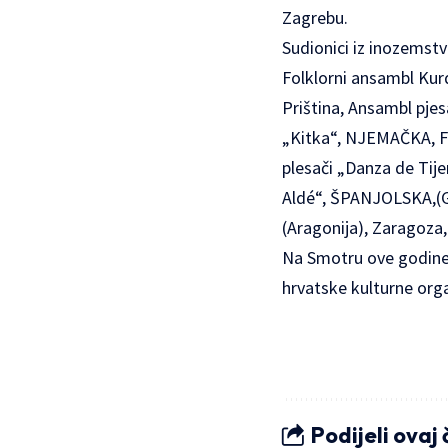
Zagrebu.
Sudionici iz inozemst
Folklorni ansambl Kur
Priština, Ansambl pje
„Kitka“, NJEMAČKA, Fr
plesači „Danza de Tij
Aldé“, ŠPANJOLSKA,(Ga
(Aragonija), Zaragoza
Na Smotru ove godine 
hrvatske kulturne org
Podijeli ovaj