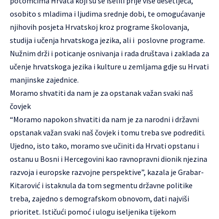
potomcima Hrvata koji su se iselili prije više desetljeća,
osobito s mladima i ljudima srednje dobi, te omogućavanje
njihovih posjeta Hrvatskoj kroz programe školovanja,
studija i učenja hrvatskoga jezika, ali i poslovne programe.
Nužnim drži i poticanje osnivanja i rada društava i zaklada za
učenje hrvatskoga jezika i kulture u zemljama gdje su Hrvati
manjinske zajednice.
Moramo shvatiti da nam je za opstanak važan svaki naš
čovjek
“Moramo napokon shvatiti da nam je za narodni i državni
opstanak važan svaki naš čovjek i tomu treba sve podrediti.
Ujedno, isto tako, moramo sve učiniti da Hrvati opstanu i
ostanu u Bosni i Hercegovini kao ravnopravni dionik njezina
razvoja i europske razvojne perspektive”, kazala je Grabar-
Kitarović i istaknula da tom segmentu državne politike
treba, zajedno s demografskom obnovom, dati najviši
prioritet. Ističući pomoć i ulogu iseljenika tijekom