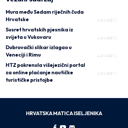
Mura među Sedam riječnih čuda
Hrvatske
NOVOSTI
Susret hrvatskih pjesnika iz
svijeta u Vukovaru
NOVOSTI
Dubrovački slikar izlagao u
Veneciji i Rimu
NOVOSTI
HTZ pokrenula višejezični portal
za online plaćanje nautičke
NOVOSTI
turističke pristojbe
HRVATSKA MATICA ISELJENIKA