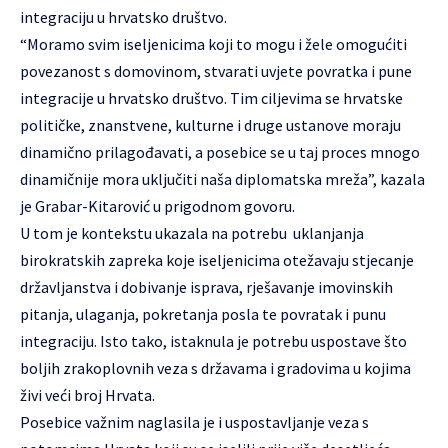
integraciju u hrvatsko društvo.
“Moramo svim iseljenicima koji to mogu i žele omogućiti
povezanost s domovinom, stvarati uvjete povratka i pune
integracije u hrvatsko društvo. Tim ciljevima se hrvatske
političke, znanstvene, kulturne i druge ustanove moraju
dinamično prilagođavati, a posebice se u taj proces mnogo
dinamičnije mora uključiti naša diplomatska mreža”, kazala
je Grabar-Kitarović u prigodnom govoru.
U tom je kontekstu ukazala na potrebu uklanjanja
birokratskih zapreka koje iseljenicima otežavaju stjecanje
državljanstva i dobivanje isprava, rješavanje imovinskih
pitanja, ulaganja, pokretanja posla te povratak i punu
integraciju. Isto tako, istaknula je potrebu uspostave što
boljih zrakoplovnih veza s državama i gradovima u kojima
živi veći broj Hrvata.
Posebice važnim naglasila je i uspostavljanje veza s