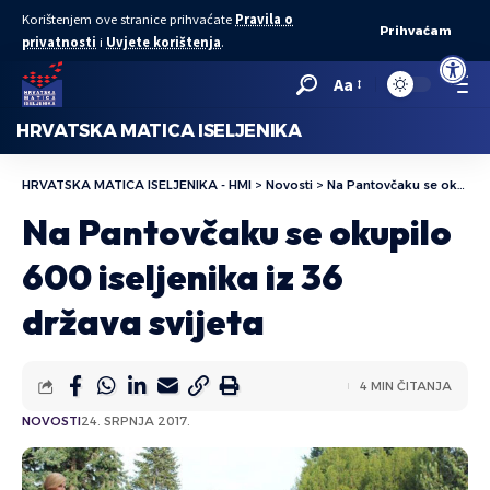
Korištenjem ove stranice prihvaćate
Pravila o
Prihvaćam
privatnosti
i
Uvjete korištenja
.
Open to
Aa
HRVATSKA MATICA ISELJENIKA
HRVATSKA MATICA ISELJENIKA - HMI
>
Novosti
>
Na Pantovčaku se okupilo 600 iseljenika iz 36 država svijeta
Na Pantovčaku se okupilo
600 iseljenika iz 36
država svijeta
4 MIN ČITANJA
NOVOSTI
24. SRPNJA 2017.