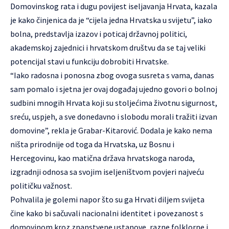
Domovinskog rata i dugu povijest iseljavanja Hrvata, kazala
je kako činjenica da je “cijela jedna Hrvatska u svijetu”, iako
bolna, predstavlja izazov i poticaj državnoj politici,
akademskoj zajednici i hrvatskom društvu da se taj veliki
potencijal stavi u funkciju dobrobiti Hrvatske.
“Iako radosna i ponosna zbog ovoga susreta s vama, danas
sam pomalo i sjetna jer ovaj događaj ujedno govori o bolnoj
sudbini mnogih Hrvata koji su stoljećima životnu sigurnost,
sreću, uspjeh, a sve donedavno i slobodu morali tražiti izvan
domovine”, rekla je Grabar-Kitarović. Dodala je kako nema
ništa prirodnije od toga da Hrvatska, uz Bosnu i
Hercegovinu, kao matična država hrvatskoga naroda,
izgradnji odnosa sa svojim iseljeništvom povjeri najveću
političku važnost.
Pohvalila je golemi napor što su ga Hrvati diljem svijeta
čine kako bi sačuvali nacionalni identitet i povezanost s
domovinom kroz znanstvene ustanove, razne folklorne i