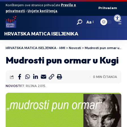
Korištenjem ove stranice prihvaćate
Pravila o
Prihvaćam
privatnosti
i
Uvjete korištenja
.
Open to
Aa
HRVATSKA MATICA ISELJENIKA
HRVATSKA MATICA ISELJENIKA - HMI
>
Novosti
>
Mudrosti pun ormar u Kugi
Mudrosti pun ormar u Kugi
0 MIN ČITANJA
NOVOSTI
17. RUJNA 2015.