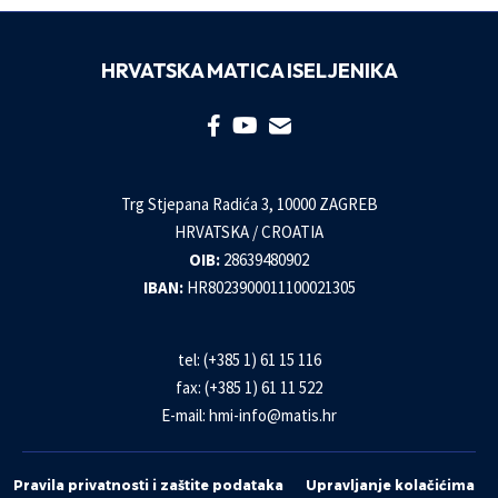
HRVATSKA MATICA ISELJENIKA
Trg Stjepana Radića 3, 10000 ZAGREB
HRVATSKA / CROATIA
OIB:
28639480902
IBAN:
HR8023900011100021305
tel: (+385 1) 61 15 116
fax: (+385 1) 61 11 522
E-mail:
hmi-info@matis.hr
Pravila privatnosti i zaštite podataka
Upravljanje kolačićima