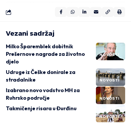
Vezani sadržaj
Milko Šparemblek dobitnik
Prešernove nagrade za životno
NOVOSTI
djelo
Udruge iz Češke donirale za
stradalnike
NOVOSTI
Izabrano novo vodstvo MH za
Ruhrsko područje
NOVOSTI
Takmičenje risara u Đurđinu
NOVOSTI