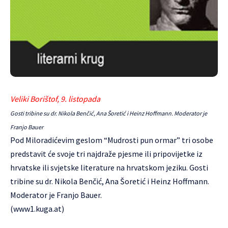
Veliki Borištof, 9. listopada
Gosti tribine su dr. Nikola Benčić, Ana Šoretić i Heinz Hoffmann. Moderator je
Franjo Bauer
Pod Miloradićevim geslom “Mudrosti pun ormar” tri osobe
predstavit će svoje tri najdraže pjesme ili pripovijetke iz
hrvatske ili svjetske literature na hrvatskom jeziku. Gosti
tribine su dr. Nikola Benčić, Ana Šoretić i Heinz Hoffmann.
Moderator je Franjo Bauer.
(
www1.kuga.at
)