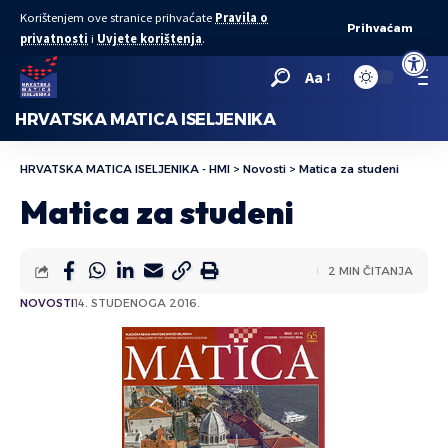
Korištenjem ove stranice prihvaćate
Pravila o
Prihvaćam
privatnosti
i
Uvjete korištenja
.
Open to
Aa
HRVATSKA MATICA ISELJENIKA
HRVATSKA MATICA ISELJENIKA - HMI
>
Novosti
>
Matica za studeni
Matica za studeni
2 MIN ČITANJA
NOVOSTI
14. STUDENOGA 2016.