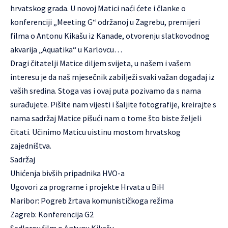
hrvatskog grada. U novoj Matici naći ćete i članke o
konferenciji „Meeting G“ održanoj u Zagrebu, premijeri
filma o Antonu Kikašu iz Kanade, otvorenju slatkovodnog
akvarija „Aquatika“ u Karlovcu…
Dragi čitatelji Matice diljem svijeta, u našem i vašem
interesu je da naš mjesečnik zabilježi svaki važan događaj iz
vaših sredina. Stoga vas i ovaj puta pozivamo da s nama
surađujete. Pišite nam vijesti i šaljite fotografije, kreirajte s
nama sadržaj Matice pišući nam o tome što biste željeli
čitati. Učinimo Maticu uistinu mostom hrvatskog
zajedništva.
Sadržaj
Uhićenja bivših pripadnika HVO-a
Ugovori za programe i projekte Hrvata u BiH
Maribor: Pogreb žrtava komunističkoga režima
Zagreb: Konferencija G2