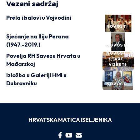
Vezani sadržaj
Prela i balovi u Vojvodini
NOVOSTI
Sjećanje na Iliju Perana
(1947.-2019.)
NOVOSTI
NOVOSTI
Povelja RH Savezu Hrvata u
STARE
Mađarskoj
VIJESTI
Izložba u Galeriji HMI u
Dubrovniku
NOVOSTI
HRVATSKA MATICA ISELJENIKA