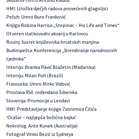
Sedlarov film o Antunu Kikašu
HMI: Izložba dječjih radova posvećenih glagoljici
Pečuh: Umro Đuro Franković
Knjiga Robina Harrisa „Stepinac – His Life and Times“
Otvoren slatkovodni akvarij u Karlovcu
Rovinj: Susret književnika hrvatskih manjina
Budimpešta: Konferencija „Brendiranje narodnosnih
tjednika”
Intervju: Branka Pavić Blažetin (Mađarska)
Intervju: Milan Puh (Brazil)
Francuska: Umro Mirko Vidović
Proslava 950. rođendana Šibenika
Slovenija: Promocije u Lendavi
HMI: Predstavljanje knjige Zvonimira Čilića
‘Orašar – najljepša božićna bajka’
Nekrolog: Ante Kunek (Australija)
Fotograf Vinko Bezić iz Sydneya