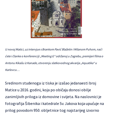
U novoj Matici, uz intervjue s Brankom Pavić Blažetin i Milanom Puhom, naći
ćete i članke o konferenciji „Meeting G“ održanoj u Zagrebu, premijeri filma o
Antonu Kikašu iz Kanade, otvorenju slatkovodnog akvarija „Aquatika“ u
Karlovcu…
Sredinom studenoga iz tiska je izašao jedanaesti broj
Matice u 2016. godini, koja po običaju donosi obilje
zanimljivih priloga iz domovine i svijeta. Na naslovnici je
fotografija Šibenika i katedrale Sv. Jakova koja upućuje na
prilog povodom 950. obljetnice tog najstarijeg izvorno