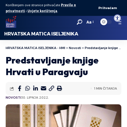
Korištenjem ove stranice prihvaćate
Pravila o
Prihvaćam
privatnosti
i
Uvjete korištenja
.
Open to
Aa
HRVATSKA MATICA ISELJENIKA
HRVATSKA MATICA ISELJENIKA - HMI
>
Novosti
>
Predstavljanje knjige Hrvati u Paragvaju
Predstavljanje knjige
Hrvati u Paragvaju
1 MIN ČITANJA
NOVOSTI
30. LIPNJA 2022.