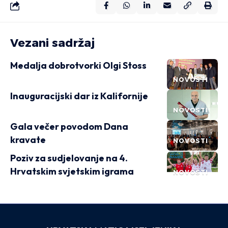
Vezani sadržaj
Medalja dobrotvorki Olgi Stoss
NOVOSTI
Inauguracijski dar iz Kalifornije
NOVOSTI
Gala večer povodom Dana
kravate
NOVOSTI
Poziv za sudjelovanje na 4.
Hrvatskim svjetskim igrama
NOVOSTI