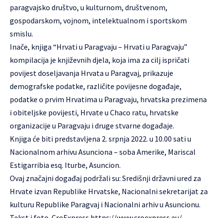
paragvajsko društvo, u kulturnom, društvenom,
gospodarskom, vojnom, intelektualnom i sportskom
smislu.
Inače, knjiga “Hrvati u Paragvaju – Hrvati u Paragvaju”
kompilacija je književnih djela, koja ima za cilj ispričati
povijest doseljavanja Hrvata u Paragvaj, prikazuje
demografske podatke, različite povijesne događaje,
podatke o prvim Hrvatima u Paragvaju, hrvatska prezimena
i obiteljske povijesti, Hrvate u Chaco ratu, hrvatske
organizacije u Paragvaju i druge stvarne događaje.
Knjiga će biti predstavljena 2. srpnja 2022. u 10.00 sati u
Nacionalnom arhivu Asunciona – soba Amerike, Mariscal
Estigarribia esq. Iturbe, Asuncion.
Ovaj značajni događaj podržali su: Središnji državni ured za
Hrvate izvan Republike Hrvatske, Nacionalni sekretarijat za
kulturu Republike Paragvaj i Nacionalni arhiv u Asuncionu.
Tekst i foto. CroExpress
https://www.croexpress.eu/