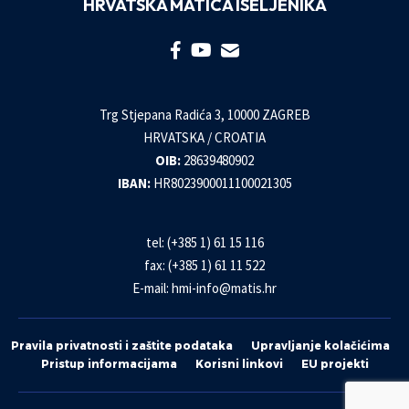
HRVATSKA MATICA ISELJENIKA
Trg Stjepana Radića 3, 10000 ZAGREB
HRVATSKA / CROATIA
OIB:
28639480902
IBAN:
HR8023900011100021305
tel: (+385 1) 61 15 116
fax: (+385 1) 61 11 522
E-mail:
hmi-info@matis.hr
Pravila privatnosti i zaštite podataka
Upravljanje kolačićima
Pristup informacijama
Korisni linkovi
EU projekti