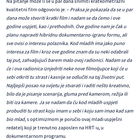
Na pitanje može li se u par dana snimiti kratkometražni
kvalitetni film odgovorio je: –
Praksa je pokazala da se u par
dana može stvoriti kratki film i nadam se da ćemo i ove
godine uspjeti, kao i prethodnih. Ove godine nam je čak u
planu napraviti hibridnu dokumentarno-igranu formu, ali
sve ovisi o interesu polaznika. Kod mladih ima jako puno
interesa za film i kroz ove godine znam da su neki odabrali
taj put, zahvaljujući barem malo ovoj radionici. Nadam se da
će i ova radionica iznjedriti neke nove filmoljupce koji će u
sebi otkriti tu strast i kasnije se odlučiti na taj životni put.
Najljepši posao na svijetu je stvarati i raditi nešto kreativno,
bilo da je pisanje scenarija, gluma pred kamerom, režija ili
biti iza kamere. Ja se nadam da ću kod mladih uspjeti
probuditi tu strast koju imam u sebi i koju sam imao kad sam
bio mlad,
s optimizmom je poručio ovaj mladi uspješni
redatelj koji je trenutno zaposlen na HRT-u, u
dokumentarnom programu.