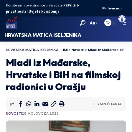
Korištenjem ove stranice prihvaćate
Pravila o
Prihvaćam
privatnosti
i
Uvjete korištenja
.
Open to
Aa
HRVATSKA MATICA ISELJENIKA
HRVATSKA MATICA ISELJENIKA - HMI
>
Novosti
>
Mladi iz Mađarske, Hrvatske i BiH na filmskoj radionici u Orašju
Mladi iz Mađarske,
Hrvatske i BiH na filmskoj
radionici u Orašju
8 MIN ČITANJA
NOVOSTI
28. KOLOVOZA 2023.