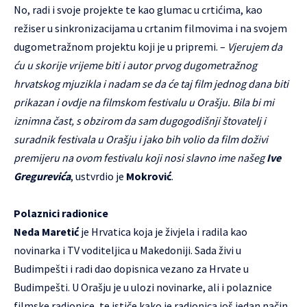
No, radi i svoje projekte te kao glumac u crtićima, kao
režiser u sinkronizacijama u crtanim filmovima i na svojem
dugometražnom projektu koji je u pripremi. –
Vjerujem da
ću u skorije vrijeme biti i autor prvog dugometražnog
hrvatskog mjuzikla i nadam se da će taj film jednog dana biti
prikazan i ovdje na filmskom festivalu u Orašju. Bila bi mi
iznimna čast, s obzirom da sam dugogodišnji štovatelj i
suradnik festivala u Orašju i jako bih volio da film doživi
premijeru na ovom festivalu koji nosi slavno ime našeg
Ive
Gregurevića
, ustvrdio je
Mokrović
.
Polaznici radionice
Neda Maretić
je Hrvatica koja je živjela i radila kao
novinarka i TV voditeljica u Makedoniji. Sada živi u
Budimpešti i radi dao dopisnica vezano za Hrvate u
Budimpešti. U Orašju je u ulozi novinarke, ali i polaznice
filmske radionice, te ističe kako je radionica još jedan način