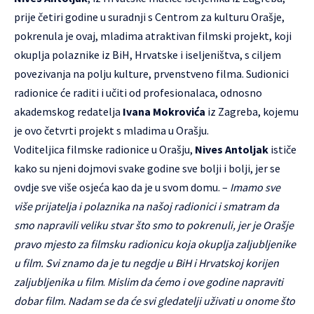
prije četiri godine u suradnji s
Centrom za kulturu Orašje
,
pokrenula je ovaj, mladima atraktivan filmski projekt, koji
okuplja polaznike iz BiH, Hrvatske i iseljeništva, s ciljem
povezivanja na polju kulture, prvenstveno filma. Sudionici
radionice će raditi i učiti od profesionalaca, odnosno
akademskog redatelja
Ivana Mokrovića
iz Zagreba, kojemu
je ovo četvrti projekt s mladima u Orašju.
Voditeljica filmske radionice u Orašju,
Nives Antoljak
ističe
kako su njeni dojmovi svake godine sve bolji i bolji, jer se
ovdje sve više osjeća kao da je u svom domu. –
Imamo sve
više prijatelja i polaznika na našoj radionici i smatram da
smo napravili veliku stvar što smo to pokrenuli, jer je Orašje
pravo mjesto za filmsku radionicu koja okuplja zaljubljenike
u film. Svi znamo da je tu negdje u BiH i Hrvatskoj korijen
zaljubljenika u film
.
Mislim da ćemo i ove godine napraviti
dobar film. Nadam se da će svi gledatelji uživati u onome što