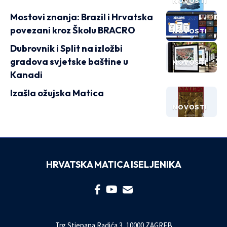
NOVOSTI
Mostovi znanja: Brazil i Hrvatska
povezani kroz Školu BRACRO
NOVOSTI
Dubrovnik i Split na izložbi
gradova svjetske baštine u
NOVOSTI
Kanadi
Izašla ožujska Matica
NOVOSTI
HRVATSKA MATICA ISELJENIKA
Trg Stjepana Radića 3, 10000 ZAGREB