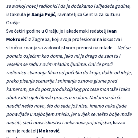
se svakoj novoj radionici i da je dočekamo i slijedeće godine
,
istaknula je
Sanja Pejić
, ravnateljica Centra za kulturu
Orašje.
Sve četiri godine u Orašju je i akademski redatelj
Ivan
Mokrović
iz Zagreba, koji svoja profesionalna iskustva i
stručna znanja sa zadovoljstvom prenosi na mlade. –
Već se
pomalo osjećam kao doma, jako mi je drago da sam tu i
veselim se radu s ovim mladim ljudima. Oni će proći
radionicu stvaranja filma od početka do kraja, dakle od ideje,
preko pisanja scenarija i snimanja osnova glume pred
kamerom, pa do post produkcijskog procesa montaže i tako
obuhvatiti cijeli filmski proces u malom. Nadam se da će
naučiti nešto novo, što do sada još nisu. Imamo neke ljude
ponavljače u najboljem smislu, jer uvijek se nešto bolje može
naučiti, steći nova iskustva i neka nova prijateljstva
, kazao
nam je redatelj
Mokrović
.