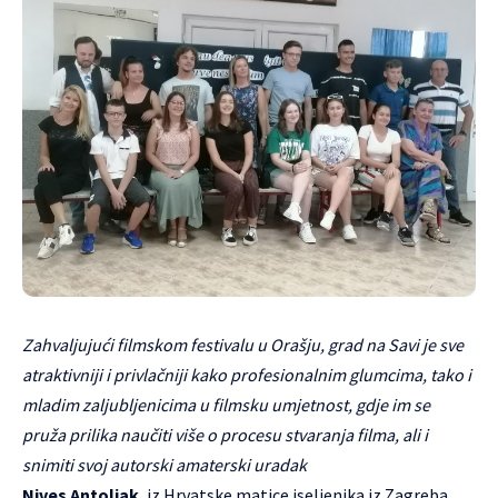
Zahvaljujući filmskom festivalu u Orašju, grad na Savi je sve
atraktivniji i privlačniji kako profesionalnim glumcima, tako i
mladim zaljubljenicima u filmsku umjetnost, gdje im se
pruža prilika naučiti više o procesu stvaranja filma, ali i
snimiti svoj autorski amaterski uradak
Nives Antoljak
, iz Hrvatske matice iseljenika iz Zagreba,