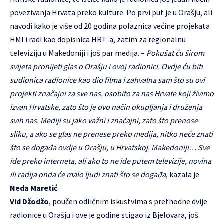
povezivanja Hrvata preko kulture. Po prvi put je u Orašju, ali
navodi kako je više od 20 godina polaznica većine projekata
HMI i radi kao dopisnica HRT-a, zatim za regionalnu
televiziju u Makedoniji i još par medija. –
Pokušat ću širom
svijeta pronijeti glas o Orašju i ovoj radionici. Ovdje ću biti
sudionica radionice kao dio filma i zahvalna sam što su ovi
projekti značajni za sve nas, osobito za nas Hrvate koji živimo
izvan Hrvatske, zato što je ovo način okupljanja i druženja
svih nas. Mediji su jako važni i značajni, zato što prenose
sliku, a ako se glas ne prenese preko medija, nitko neće znati
što se događa ovdje u Orašju, u Hrvatskoj, Makedoniji… Sve
ide preko interneta, ali ako to ne ide putem televizije, novina
ili radija onda će malo ljudi znati što se događa
, kazala je
Neda Maretić
.
Vid Džodžo
, poučen odličnim iskustvima s prethodne dvije
radionice u Orašju i ove je godine stigao iz Bjelovara, još