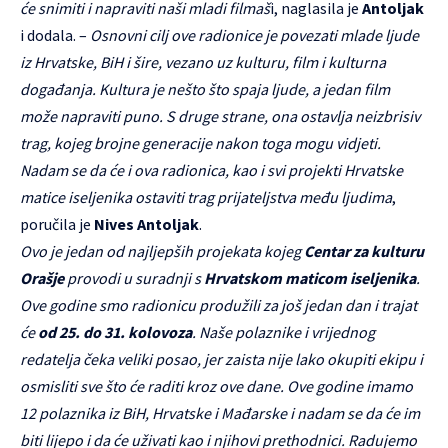
će snimiti i napraviti naši mladi filmaš
i, naglasila je
Antoljak
i dodala. –
Osnovni cilj ove radionice je povezati mlade ljude
iz Hrvatske, BiH i šire, vezano uz kulturu, film i kulturna
događanja. Kultura je nešto što spaja ljude, a jedan film
može napraviti puno. S druge strane, ona ostavlja neizbrisiv
trag, kojeg brojne generacije nakon toga mogu vidjeti.
Nadam se da će i ova radionica, kao i svi projekti Hrvatske
matice iseljenika ostaviti trag prijateljstva među ljudima
,
poručila je
Nives Antoljak
.
Ovo je jedan od najljepših projekata kojeg
Centar za kulturu
Orašje
provodi u suradnji s
Hrvatskom maticom iseljenika
.
Ove godine smo radionicu produžili za još jedan dan i trajat
će
od 25. do 31. kolovoza
. Naše polaznike i vrijednog
redatelja čeka veliki posao, jer zaista nije lako okupiti ekipu i
osmisliti sve što će raditi kroz ove dane. Ove godine imamo
12 polaznika iz BiH, Hrvatske i Mađarske i nadam se da će im
biti lijepo i da će uživati kao i njihovi prethodnici. Radujemo