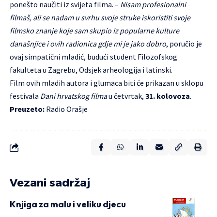
ponešto naučiti iz svijeta filma. –
Nisam profesionalni
filmaš, ali se nadam u svrhu svoje struke iskoristiti svoje
filmsko znanje koje sam skupio iz popularne kulture
današnjice i ovih radionica gdje mi je jako dobro
, poručio je
ovaj simpatični mladić, budući student Filozofskog
fakulteta u Zagrebu, Odsjek arheologija i latinski.
Film ovih mladih autora i glumaca biti će prikazan u sklopu
festivala
Dani hrvatskog filma
u četvrtak,
31. kolovoza
.
Preuzeto:
Radio Orašje
Vezani sadržaj
Knjiga za malu i veliku djecu