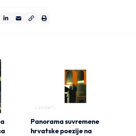
NOVOSTI
ea
Panorama suvremene
sa
hrvatske poezije na