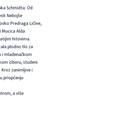
anka Schmidta. Od
voli Nebojše
Zovko Predraga Ličine,
i Mucica Alda
atijim hitovima.
ala plodno tlo za
om i mladenačkom
ikom izboru, studeni
 Kroz zanimljive i
 u priopćenju
ntrom, a više