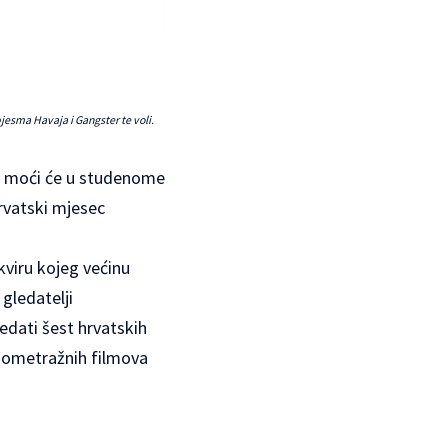
pjesma Havaja i Gangster te voli.
e, moći će u studenome
rvatski mjesec
viru kojeg većinu
gledatelji
edati šest hrvatskih
kometražnih filmova