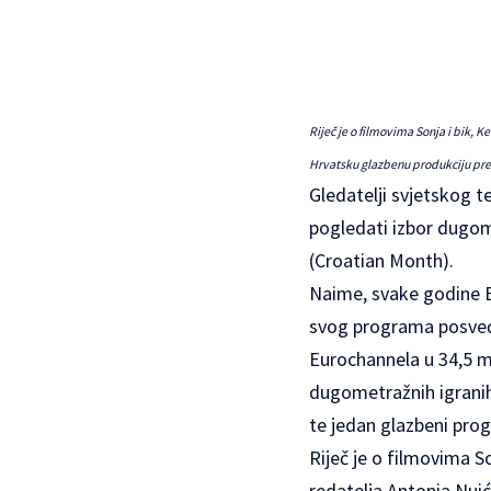
Riječ je o filmovima Sonja i bik, 
Hrvatsku glazbenu produkciju pre
Gledatelji svjetskog 
pogledati izbor dugom
(Croatian Month).
Naime, svake godine E
svog programa posvećuj
Eurochannela u 34,5 mi
dugometražnih igrani
te jedan glazbeni pro
Riječ je o filmovima So
redatelja Antonia Nuić