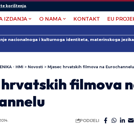
te korištenja
.
A IZDANJA
O NAMA
KONTAKT
EU PROJE
anje nacionalnoga i kulturnoga identiteta, materinskoga jezika 
ENIKA - HMI
>
Novosti
>
Mjesec hrvatskih filmova na Eurochannel
 hrvatskih filmova 
annelu
PODIJELI
014.