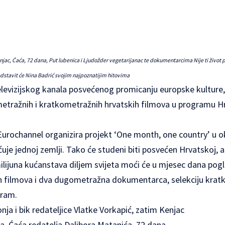
Kenjac, Ćaća, 72 dana, Put lubenica i Ljudožder vegetarijanac te dokumentarcima Nije ti život 
dstavit će Nina Badrić svojim najpoznatijim hitovima
televizijskog kanala posvećenog promicanju europske kultur
etražnih i kratkometražnih hrvatskih filmova u programu H
urochannel organizira projekt ‘One month, one country’ u ok
e jednoj zemlji. Tako će studeni biti posvećen Hrvatskoj, a 
lijuna kućanstava diljem svijeta moći će u mjesec dana pogl
h filmova i dva dugometražna dokumentarca, selekciju krat
gram.
nja i bik redateljice Vlatke Vorkapić, zatim Kenjac
a, Ćaća redatelja Dalibora Matanića, 72 dana