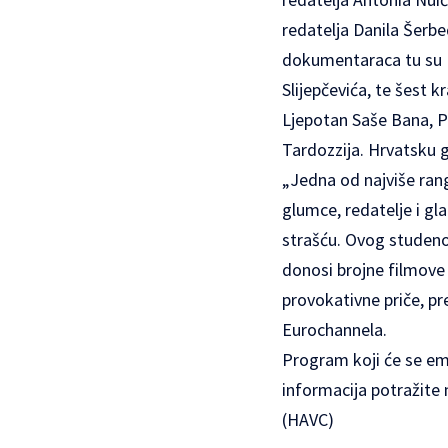
redatelja Danila Šerbe
dokumentaraca tu su Ni
Slijepčevića, te šest 
Ljepotan Saše Bana, P
Tardozzija. Hrvatsku g
„Jedna od najviše rang
glumce, redatelje i g
strašću. Ovog studeno
donosi brojne filmove o
provokativne priče, pr
Eurochannela.
Program koji će se emi
informacija potražite 
(HAVC)