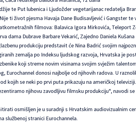
džije te Put lubenica i Ljudožder vegetarijanac redatelja Br
je ti život pjesma Havaja Dane Budisavljević i Gangster te 
kratkometražnih filmova: Balavica Igora Mirkovića, Teleport 
rva dama Dubrave Barbare Vekarić, Zajedno Daniela Kušana 
lazbenu produkciju predstavit će Nina Badrić svojim najpozn
iranih zemalja po Indeksu ljudskog razvoja, Hrvatska je post
lazbenike koji streme novim visinama svojim svježim talent
g, Eurochannel donosi najbolje od njihovih radova. U raznol
d kojih se neki po prvi puta prikazuju na američkoj televiziji.
ezentiramo njihovu zavodljivu filmsku produkciju“, navodi se
tirati osmišljen je u suradnji s Hrvatskim audiovizualnim ce
na službenoj stranici
Eurochannela
.