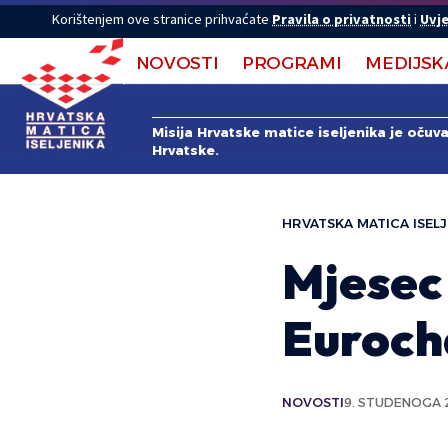
Korištenjem ove stranice prihvaćate
Pravila o privatnosti
i
Uvje
NOVOSTI
PROGRAMI
MEDIJSK
Misija Hrvatske matice iseljenika je očuv
Hrvatske.
HRVATSKA MATICA ISELJ
Mjesec
Euroch
NOVOSTI
9. STUDENOGA 2