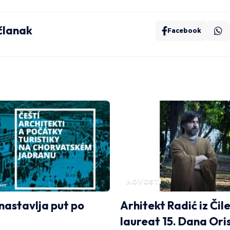
 članak
Facebook
NOVOSTI
 nastavlja put po
Arhitekt Radić iz Čil
laureat 15. Dana Ori