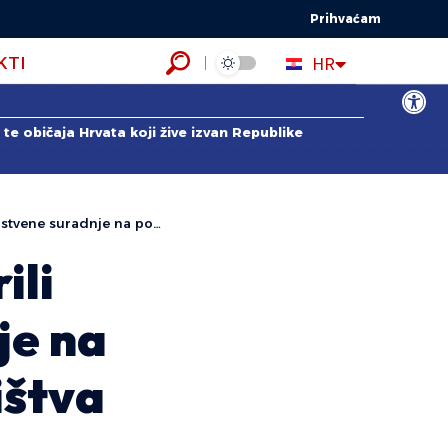
Prihvaćam
EN
HR
KTI
ES
Open to
te običaja Hrvata koji žive izvan Republike
a području hrvatskog iseljeništva
ili
je na
ištva