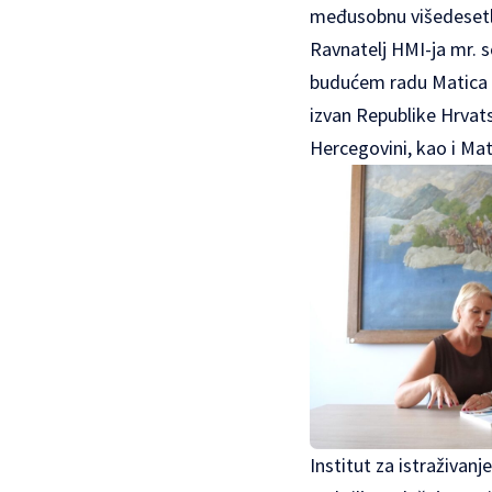
međusobnu višedesetl
Ravnatelj HMI-ja mr. 
budućem radu Matica d
izvan Republike Hrvats
Hercegovini, kao i Ma
Institut za istraživan