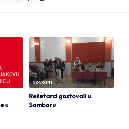
NOVOSTI
Rešetarci gostovali u
e u
Somboru