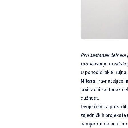
Prvi sastanak čelnika 
proučavanju hrvatskog
U ponedjeljak 8. rujna
Milasa
i ravnateljice
In
prvi radni sastanak čel
dužnost.
Dvoje čelnika potvrdil
zajedničkih projekata
namjerom da on u budu