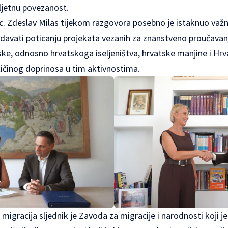
jetnu povezanost.
sc. Zdeslav Milas tijekom razgovora posebno je istaknuo važn
avati poticanju projekata vezanih za znanstveno proučavanj
ke, odnosno hrvatskoga iseljeništva, hrvatske manjine i Hrva
tičinog doprinosa u tim aktivnostima.
je migracija sljednik je Zavoda za migracije i narodnosti koji 