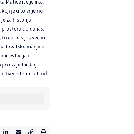
la Matice iseljenika.
koji je u to vrijeme
je za historiju
om prostoru do danas.
 što će se s još većim
uma hrvatske manjine i
nifestacija i
 je o zajedničkoj
anstvene teme biti od