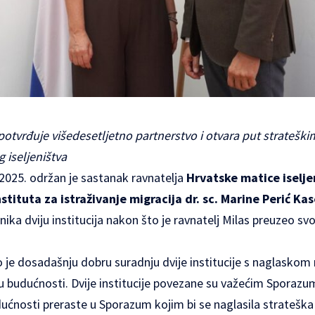
potvrđuje višedesetljetno partnerstvo i otvara put stratešk
 iseljeništva
 2025. održan je sastanak ravnatelja
Hrvatske matice iselje
stituta za istraživanje migracija dr. sc. Marine Perić Kas
nika dviju institucija nakon što je ravnatelj Milas preuzeo sv
o je dosadašnju dobru suradnju dvije institucije s naglaskom 
 u budućnosti. Dvije institucije povezane su važećim Sporaz
ćnosti preraste u Sporazum kojim bi se naglasila strateška