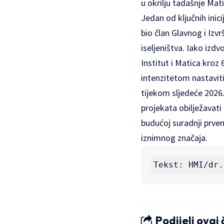
u okrilju tadašnje Mati
Jedan od ključnih inic
bio član Glavnog i Izv
iseljeništva. Iako izd
Institut i Matica kroz 
intenzitetom nastaviti
tijekom sljedeće 2026.
projekata obilježavati
budućoj suradnji prve
iznimnog značaja.
Tekst: HMI/dr.
Podijeli ovaj