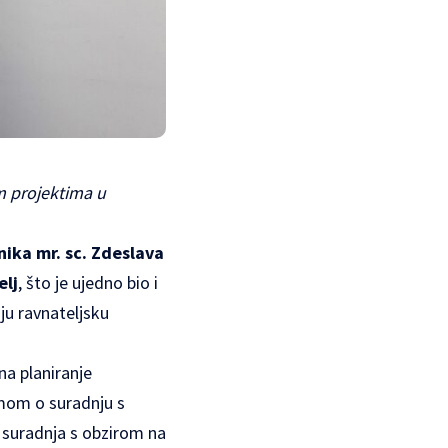
im projektima u
nika mr. sc. Zdeslava
elj
, što je ujedno bio i
oju ravnateljsku
na planiranje
umom o suradnju s
 suradnja s obzirom na