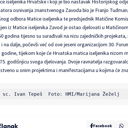
ce iseljenika Hrvatske i koji je bio nastavak Historijskog odje
ijatora osnivanja znanstvenoga Zavoda bio je Franjo Tuđman, 
ršnog odbora Matice iseljenika te predsjednik Matičine Komisi
vojen iz Matice iseljenika Zavod je ostao djelovati u Matičin
60 godina tijesno su surađivali na nizu zajedničkih projekata,
 i na dalje, počevši već od ove jeseni organizacijom 30. For
 godine, tijekom koje će Hrvatska matica iseljenika nizom ma
 75. godišnjicu svoga djelovanja. Dvoje ravnatelja razgovaralo
nstveno u onim projektima i manifestacijama u kojima će zn
 sc. Ivan Tepeš  Foto: HMI/Marijana Žeželj 
 članak
Facebook