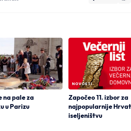
NOVOSTI
e na pale za
Započeo 11. izbor za
u u Parizu
najpopularnije Hrvat
iseljeništvu