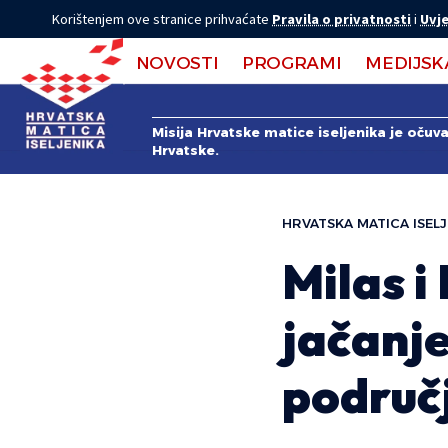
Korištenjem ove stranice prihvaćate
Pravila o privatnosti
i
Uvje
NOVOSTI
PROGRAMI
MEDIJSK
Misija Hrvatske matice iseljenika je očuv
Hrvatske.
HRVATSKA MATICA ISELJ
Milas i
jačanj
područj