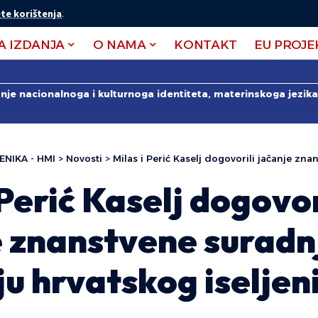
te korištenja
.
A IZDANJA
O NAMA
KONTAKT
EU PROJE
anje nacionalnoga i kulturnoga identiteta, materinskoga jezika 
ENIKA - HMI
>
Novosti
>
Milas i Perić Kaselj dogovorili jačanje znanstvene suradnje n
 Perić Kaselj dogovor
e znanstvene suradn
u hrvatskog iseljen