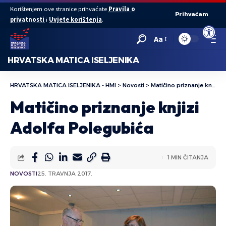
Korištenjem ove stranice prihvaćate
Pravila o
Prihvaćam
privatnosti
i
Uvjete korištenja
.
Open to
Aa
HRVATSKA MATICA ISELJENIKA
HRVATSKA MATICA ISELJENIKA - HMI
>
Novosti
>
Matičino priznanje knjizi Adolfa Polegubića
Matičino priznanje knjizi
Adolfa Polegubića
1 MIN ČITANJA
NOVOSTI
25. TRAVNJA 2017.