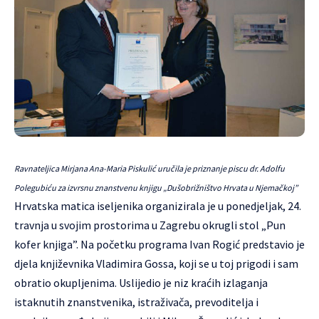
Ravnateljica Mirjana Ana-Maria Piskulić uručila je priznanje piscu dr. Adolfu
Polegubiću za izvrsnu znanstvenu knjigu „Dušobrižništvo Hrvata u Njemačkoj”
Hrvatska matica iseljenika organizirala je u ponedjeljak, 24.
travnja u svojim prostorima u Zagrebu okrugli stol „Pun
kofer knjiga”. Na početku programa Ivan Rogić predstavio je
djela književnika Vladimira Gossa, koji se u toj prigodi i sam
obratio okupljenima. Uslijedio je niz kraćih izlaganja
istaknutih znanstvenika, istraživača, prevoditelja i