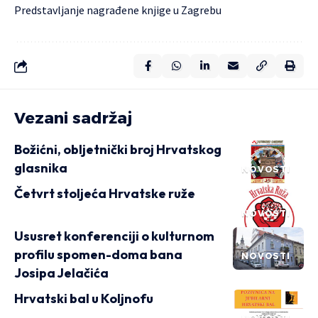
Predstavljanje
nagrađene knjige u Zagrebu
Vezani sadržaj
Božićni, obljetnički broj Hrvatskog
glasnika
NOVOSTI
Četvrt stoljeća Hrvatske ruže
NOVOSTI
Ususret konferenciji o kulturnom
profilu spomen-doma bana
NOVOSTI
Josipa Jelačića
Hrvatski bal u Koljnofu