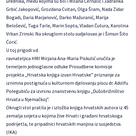
urednika, među kojima su bili i Milana Černalić i Jadranka
Grbić Jakopović, Grozdana Cvitan, Olga Šram, Nada Zidar
Bogadi, Daria Marjanović, Darko Mažuranić, Marija
Belošević, Tuga Tarle, Marin Sopta, Vladan Čutura, Karolina
Vrban Zrinski. Na okruglom stolu sudjelovao je i Šimun Šito
Ćorić.
U toj prigodi v.d.
ravnateljica HMI Mirjana Ana-Maria Piskulić uručila je
temeljem jednoglasne odluke Prosudbene komisije
projekta „Hrvatska knjiga izvan Hrvatske” priznanje za
iznimna postignuća u kulturnom djelovanju piscu dr. Adolfu
Polegubiću za izvrsnu znanstvenu knjigu „Dušobrižništvo
Hrvata u Njemačkoj”.
Okrugli stol pratila je i izložba knjiga hrvatskih autora iz 45
zemalja svijeta u kojima žive Hrvati i građani hrvatskoga
podrijetla, te pripadnici hrvatskih manjina iz susjedstva.
(IKA)