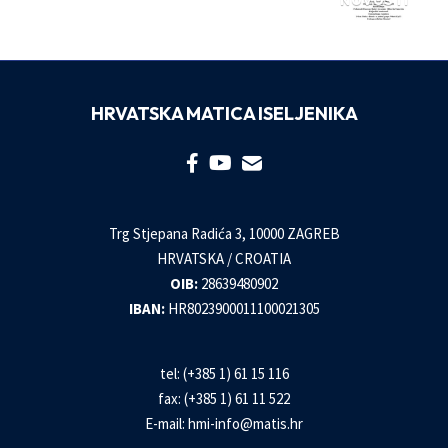
NOVOSTI
HRVATSKA MATICA ISELJENIKA
Trg Stjepana Radića 3, 10000 ZAGREB
HRVATSKA / CROATIA
OIB:
28639480902
IBAN:
HR8023900011100021305
tel: (+385 1) 61 15 116
fax: (+385 1) 61 11 522
E-mail:
hmi-info@matis.hr