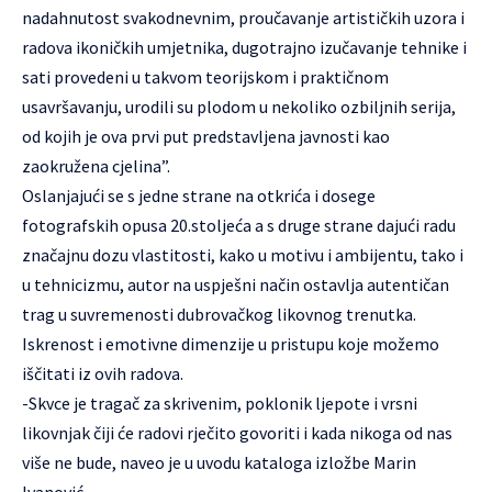
nadahnutost svakodnevnim, proučavanje artističkih uzora i
radova ikoničkih umjetnika, dugotrajno izučavanje tehnike i
sati provedeni u takvom teorijskom i praktičnom
usavršavanju, urodili su plodom u nekoliko ozbiljnih serija,
od kojih je ova prvi put predstavljena javnosti kao
zaokružena cjelina”.
Oslanjajući se s jedne strane na otkrića i dosege
fotografskih opusa 20.stoljeća a s druge strane dajući radu
značajnu dozu vlastitosti, kako u motivu i ambijentu, tako i
u tehnicizmu, autor na uspješni način ostavlja autentičan
trag u suvremenosti dubrovačkog likovnog trenutka.
Iskrenost i emotivne dimenzije u pristupu koje možemo
iščitati iz ovih radova.
-Skvce je tragač za skrivenim, poklonik ljepote i vrsni
likovnjak čiji će radovi rječito govoriti i kada nikoga od nas
više ne bude, naveo je u uvodu kataloga izložbe Marin