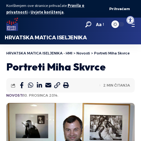
Korištenjem ove stranice prihvaćate
Pravila o
Prihvaćam
privatnosti
i
Uvjete korištenja
.
Open to
Aa
HRVATSKA MATICA ISELJENIKA
HRVATSKA MATICA ISELJENIKA - HMI
>
Novosti
>
Portreti Miha Skvrce
Portreti Miha Skvrce
2 MIN ČITANJA
NOVOSTI
10. PROSINCA 2014.