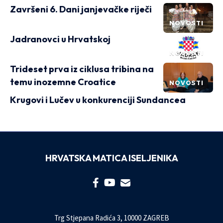
Završeni 6. Dani janjevačke riječi
NOVOSTI
Jadranovci u Hrvatskoj
NOVOSTI
Trideset prva iz ciklusa tribina na
temu inozemne Croatice
NOVOSTI
Krugovi i Lučev u konkurenciji Sundancea
HRVATSKA MATICA ISELJENIKA
Trg Stjepana Radića 3, 10000 ZAGREB