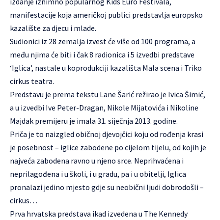
izdanje iznimno popularnog Kids Euro Festivala,
manifestacije koja američkoj publici predstavlja europsko
kazalište za djecu i mlade.
Sudionici iz 28 zemalja izvest će više od 100 programa, a
među njima će biti i čak 8 radionica i 5 izvedbi predstave
‘Iglica’, nastale u koprodukciji kazališta Mala scena i Triko
cirkus teatra.
Predstavu je prema tekstu Lane Šarić režirao je Ivica Šimić,
a u izvedbi Ive Peter-Dragan, Nikole Mijatovića i Nikoline
Majdak premijeru je imala 31. siječnja 2013. godine.
Priča je to naizgled običnoj djevojčici koju od rođenja krasi
je posebnost – iglice zabodene po cijelom tijelu, od kojih je
najveća zabodena ravno u njeno srce. Neprihvaćena i
neprilagođena i u školi, i u gradu, pa i u obitelji, Iglica
pronalazi jedino mjesto gdje su neobični ljudi dobrodošli –
cirkus…
Prva hrvatska predstava ikad izvedena u The Kennedy