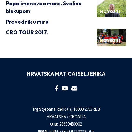
Papa imenovao mons. Svalinu
biskupom
NOVOSTI
Pravednik u miru
CRO TOUR 2017.
NOVOSTI
HRVATSKA MATICA ISELJENIKA
Trg Stjepana Radića 3, 10000 ZAGREB
HRVATSKA / CROATIA
OIB:
28639480902
IBAN:
HR8023900011100021305