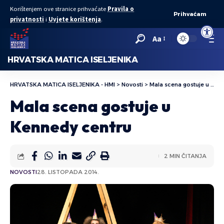
Korištenjem ove stranice prihvaćate
Pravila o
Prihvaćam
privatnosti
i
Uvjete korištenja
.
Open to
Aa
HRVATSKA MATICA ISELJENIKA
HRVATSKA MATICA ISELJENIKA - HMI
>
Novosti
>
Mala scena gostuje u Kennedy centru
Mala scena gostuje u
Kennedy centru
2 MIN ČITANJA
NOVOSTI
28. LISTOPADA 2014.