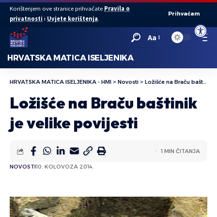
Korištenjem ove stranice prihvaćate
Pravila o
Prihvaćam
privatnosti
i
Uvjete korištenja
.
Open to
Aa
HRVATSKA MATICA ISELJENIKA
HRVATSKA MATICA ISELJENIKA - HMI
>
Novosti
>
Ložišće na Braču baštinik je velike povijesti
Ložišće na Braču baštinik
je velike povijesti
1 MIN ČITANJA
NOVOSTI
10. KOLOVOZA 2014.