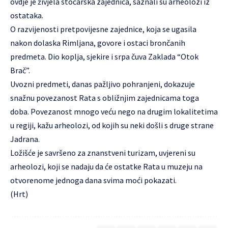
ovdje je živjela stočarska zajednica, saznali su arheolozi iz
ostataka.
O razvijenosti pretpovijesne zajednice, koja se ugasila
nakon dolaska Rimljana, govore i ostaci brončanih
predmeta. Dio koplja, sjekire i srpa čuva Zaklada “Otok
Brač”.
Uvozni predmeti, danas pažljivo pohranjeni, dokazuje
snažnu povezanost Rata s obližnjim zajednicama toga
doba. Povezanost mnogo veću nego na drugim lokalitetima
u regiji, kažu arheolozi, od kojih su neki došli s druge strane
Jadrana.
Ložišće je savršeno za znanstveni turizam, uvjereni su
arheolozi, koji se nadaju da će ostatke Rata u muzeju na
otvorenome jednoga dana svima moći pokazati.
(
Hrt
)