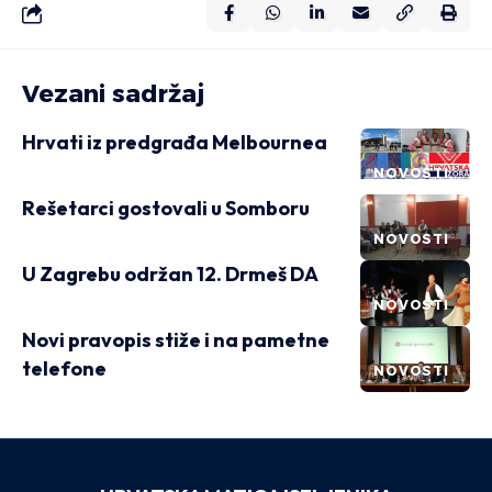
Vezani sadržaj
Hrvati iz predgrađa Melbournea
NOVOSTI
Rešetarci gostovali u Somboru
NOVOSTI
U Zagrebu održan 12. Drmeš DA
NOVOSTI
Novi pravopis stiže i na pametne
telefone
NOVOSTI