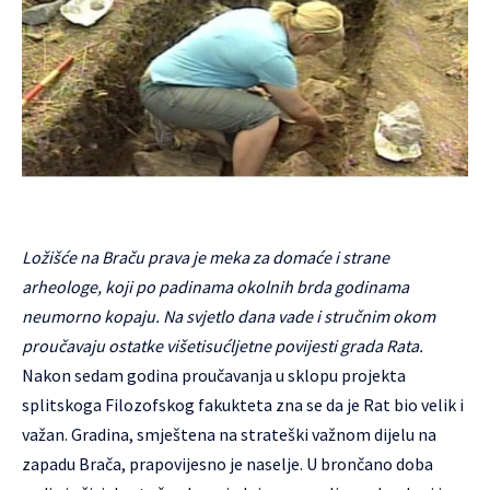
Ložišće na Braču prava je meka za domaće i strane
arheologe, koji po padinama okolnih brda godinama
neumorno kopaju. Na svjetlo dana vade i stručnim okom
proučavaju ostatke višetisućljetne povijesti grada Rata.
Nakon sedam godina proučavanja u sklopu projekta
splitskoga Filozofskog fakukteta zna se da je Rat bio velik i
važan. Gradina, smještena na strateški važnom dijelu na
zapadu Brača, prapovijesno je naselje. U brončano doba