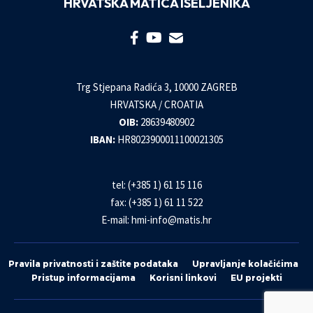
HRVATSKA MATICA ISELJENIKA
Trg Stjepana Radića 3, 10000 ZAGREB
HRVATSKA / CROATIA
OIB:
28639480902
IBAN:
HR8023900011100021305
tel: (+385 1) 61 15 116
fax: (+385 1) 61 11 522
E-mail:
hmi-info@matis.hr
Pravila privatnosti i zaštite podataka
Upravljanje kolačićima
Pristup informacijama
Korisni linkovi
EU projekti