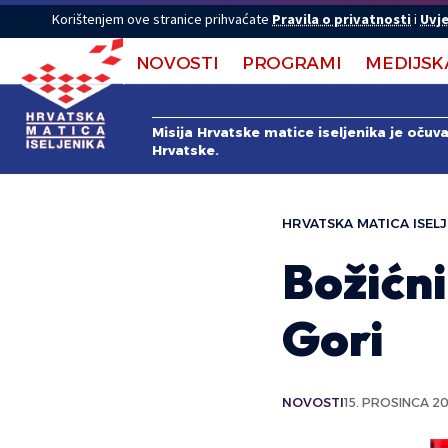
Korištenjem ove stranice prihvaćate
Pravila o privatnosti
i
Uvje
NOVOSTI
PROGRAMI
MEDIJSK
Misija Hrvatske matice iseljenika je očuv
Hrvatske.
HRVATSKA MATICA ISELJ
Božićni
Gori
NOVOSTI
15. PROSINCA 20