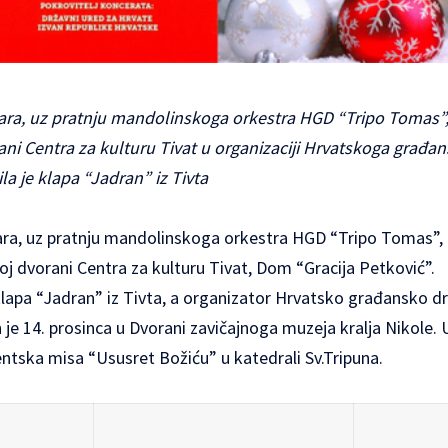
ra, uz pratnju mandolinskoga orkestra HGD “Tripo Tomas”, 
rani Centra za kulturu Tivat u organizaciji Hrvatskoga građa
la je klapa “Jadran” iz Tivta
ra, uz pratnju mandolinskoga orkestra HGD “Tripo Tomas”, o
koj dvorani Centra za kulturu Tivat, Dom “Gracija Petković”.
klapa “Jadran” iz Tivta, a organizator Hrvatsko građansko d
je 14. prosinca u Dvorani zavičajnoga muzeja kralja Nikole. 
ntska misa “Ususret Božiću” u katedrali Sv.Tripuna.