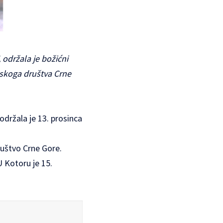
održala je božićni
nskoga društva Crne
držala je 13. prosinca
ruštvo Crne Gore.
U Kotoru je 15.