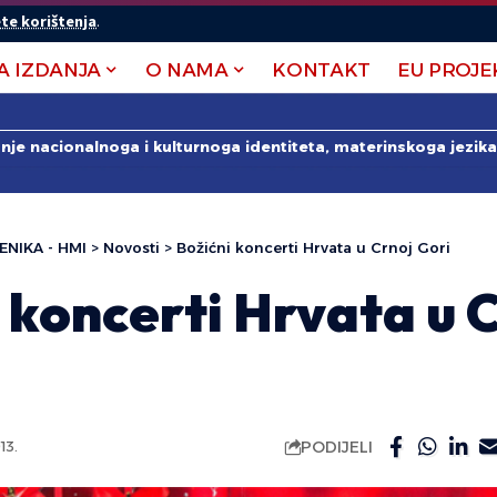
te korištenja
.
A IZDANJA
O NAMA
KONTAKT
EU PROJE
anje nacionalnoga i kulturnoga identiteta, materinskoga jezika 
ENIKA - HMI
>
Novosti
>
Božićni koncerti Hrvata u Crnoj Gori
 koncerti Hrvata u 
PODIJELI
13.