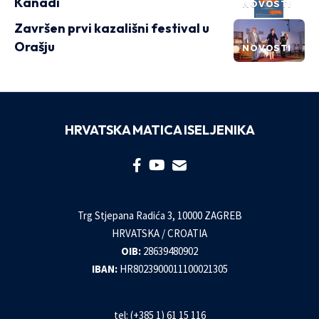
Kanadi
NOVOSTI
Završen prvi kazališni festival u
Orašju
NOVOSTI
HRVATSKA MATICA ISELJENIKA
Trg Stjepana Radića 3, 10000 ZAGREB
HRVATSKA / CROATIA
OIB:
28639480902
IBAN:
HR8023900011100021305
tel: (+385 1) 61 15 116