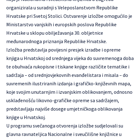
organizirala u suradnji s Veleposlanstvom Republike
Hrvatske pri Svetoj Stolici. Ostvarenje izložbe omogućilo je
Ministarstvo vanjskih i europskih poslova Republike
Hrvatske u sklopu obilježavanja 30. obljetnice
međunarodnoga priznanja Republike Hrvatske.
Izložba predstavlja povijesni presjek izradbe i opreme
knjiga u Hrvatskoj od srednjega vijeka do suvremenoga doba
te obuhvaća rukopisne i tiskane knjige različite tematike i
sadržaja – od srednjovjekovnih evanđelistara i misala – do
suvremenih ilustriranih izdanja i grafičko-književnih mapa,
koje svojim unutarnjim i izvanjskim oblikovanjem, odnosno
usklađenošću likovno-grafičke opreme sa sadržajem,
predstavljaju najviše dosege umjetničkoga oblikovanja
knjige u Hrvatskoj.
U programu svečanoga otvorenja izložbe sudjelovali su
glavna ravnateljica Nacionalne i sveučilišne knjižnice u