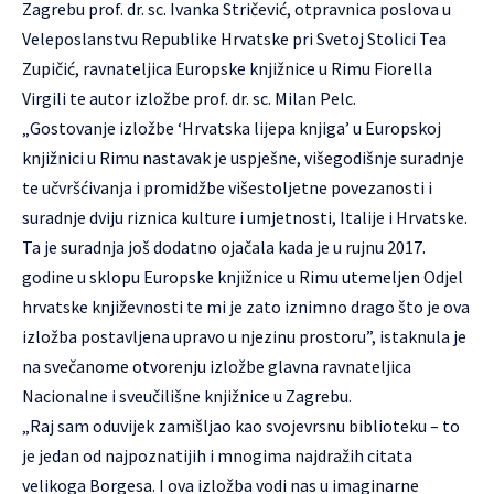
Zagrebu prof. dr. sc. Ivanka Stričević, otpravnica poslova u
Veleposlanstvu Republike Hrvatske pri Svetoj Stolici Tea
Zupičić, ravnateljica Europske knjižnice u Rimu Fiorella
Virgili te autor izložbe prof. dr. sc. Milan Pelc.
„Gostovanje izložbe ‘Hrvatska lijepa knjiga’ u Europskoj
knjižnici u Rimu nastavak je uspješne, višegodišnje suradnje
te učvršćivanja i promidžbe višestoljetne povezanosti i
suradnje dviju riznica kulture i umjetnosti, Italije i Hrvatske.
Ta je suradnja još dodatno ojačala kada je u rujnu 2017.
godine u sklopu Europske knjižnice u Rimu utemeljen Odjel
hrvatske književnosti te mi je zato iznimno drago što je ova
izložba postavljena upravo u njezinu prostoru”, istaknula je
na svečanome otvorenju izložbe glavna ravnateljica
Nacionalne i sveučilišne knjižnice u Zagrebu.
„Raj sam oduvijek zamišljao kao svojevrsnu biblioteku – to
je jedan od najpoznatijih i mnogima najdražih citata
velikoga Borgesa. I ova izložba vodi nas u imaginarne