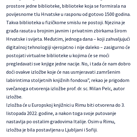
prostore jedne biblioteke, biblioteke koja se formirala na
povijesnome tlu Hrvatske u rasponu od gotovo 1500 godina.
Takva biblioteka u fizičkome smislu ne postoji. Njezina je
građa rasuta u brojnim javnim i privatnim zbirkama širom
Hrvatske i svijeta. Međutim, jednoga dana – koji zahvaljujući
digitalnoj tehnologiji vjerojatno i nije daleko – zasigurno će
postojati virtualne biblioteke u kojima će se moći
pregledavati sve knjige jedne nacije. No, i tada će nam dobro
doći ovakve izložbe koje će nas usmjeravati zamršenim
labirintima stoljetnih knjižnih fondova”, rekao je prigodom
svečanoga otvorenja izložbe prof. dr. sc. Milan Pelc, autor
izložbe.
Izložba će u Europskoj knjižnici u Rimu biti otvorena do 3.
listopada 2022. godine, a nakon toga svoje putovanje
nastavlja po ostalim gradovima Italije. Osim u Rimu,
izložba je bila postavljena u Ljubljani i Sofiji.