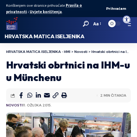
Korištenjem ove stranice prihvaćate
Pravila o
Prihvaćam
privatnosti
i
Uvjete korištenja
.
Open to
Aa
HRVATSKA MATICA ISELJENIKA
HRVATSKA MATICA ISELJENIKA - HMI
>
Novosti
>
Hrvatski obrtnici na IHM-u u Münchenu
Hrvatski obrtnici na IHM-u
u Münchenu
2 MIN ČITANJA
NOVOSTI
11. OŽUJKA 2015.