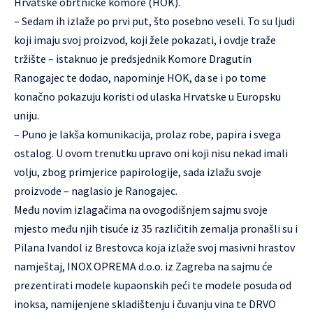
Hrvatske obrtničke komore (HOK).
– Sedam ih izlaže po prvi put, što posebno veseli. To su ljudi
koji imaju svoj proizvod, koji žele pokazati, i ovdje traže
tržište – istaknuo je predsjednik Komore Dragutin
Ranogajec te dodao, napominje HOK, da se i po tome
konačno pokazuju koristi od ulaska Hrvatske u Europsku
uniju.
– Puno je lakša komunikacija, prolaz robe, papira i svega
ostalog. U ovom trenutku upravo oni koji nisu nekad imali
volju, zbog primjerice papirologije, sada izlažu svoje
proizvode – naglasio je Ranogajec.
Među novim izlagačima na ovogodišnjem sajmu svoje
mjesto među njih tisuće iz 35 različitih zemalja pronašli su i
Pilana Ivandol iz Brestovca koja izlaže svoj masivni hrastov
namještaj, INOX OPREMA d.o.o. iz Zagreba na sajmu će
prezentirati modele kupaonskih peći te modele posuda od
inoksa, namijenjene skladištenju i čuvanju vina te DRVO