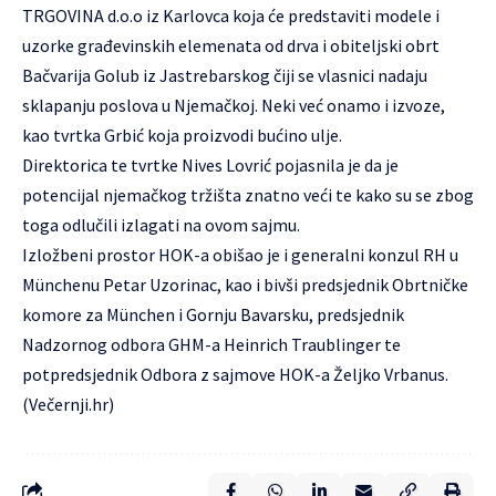
TRGOVINA d.o.o iz Karlovca koja će predstaviti modele i
uzorke građevinskih elemenata od drva i obiteljski obrt
Bačvarija Golub iz Jastrebarskog čiji se vlasnici nadaju
sklapanju poslova u Njemačkoj. Neki već onamo i izvoze,
kao tvrtka Grbić koja proizvodi bućino ulje.
Direktorica te tvrtke Nives Lovrić pojasnila je da je
potencijal njemačkog tržišta znatno veći te kako su se zbog
toga odlučili izlagati na ovom sajmu.
Izložbeni prostor HOK-a obišao je i generalni konzul RH u
Münchenu Petar Uzorinac, kao i bivši predsjednik Obrtničke
komore za München i Gornju Bavarsku, predsjednik
Nadzornog odbora GHM-a Heinrich Traublinger te
potpredsjednik Odbora z sajmove HOK-a Željko Vrbanus.
(Večernji.hr)