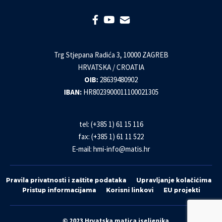
Trg Stjepana Radića 3, 10000 ZAGREB
HRVATSKA / CROATIA
OIB:
28639480902
IBAN:
HR8023900011100021305
tel: (+385 1) 61 15 116
fax: (+385 1) 61 11 522
E-mail:
hmi-info@matis.hr
Pravila privatnosti i zaštite podataka
Upravljanje kolačićima
Pristup informacijama
Korisni linkovi
EU projekti
© 2023 Hrvatska matica iseljenika