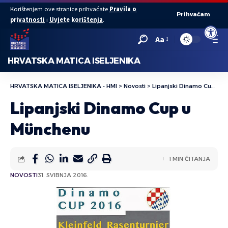
Korištenjem ove stranice prihvaćate
Pravila o
Prihvaćam
privatnosti
i
Uvjete korištenja
.
Open to
Aa
HRVATSKA MATICA ISELJENIKA
HRVATSKA MATICA ISELJENIKA - HMI
>
Novosti
>
Lipanjski Dinamo Cup u Münchenu
Lipanjski Dinamo Cup u
Münchenu
1 MIN ČITANJA
NOVOSTI
31. SVIBNJA 2016.