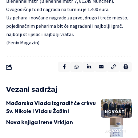
Bienenheimstr. (Bienenheimstr. 7, 81249 München).
Ovogodišnji fond nagrada na turniru je 1.400 eura.
Uz pehara i novčane nagrade za prvo, drugo i treće mjesto,
pojedinačnim peharima bit će nagrađeni i najbolji igrač,
najbolji strijelac i najbolji vratar.
(Fenix Magazin)
Vezani sadržaj
Mađarska Vlada izgradit će crkvu
Sv. Nikole i Vida u Žažini
NOVOSTI
Nova knjiga Irene Vrkljan
NOVOSTI