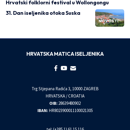
Hrvatski folklorni festival u Wollongongu
31. Dan iseljenika otoka Suska
NOVOSTI
HRVATSKA MATICA ISELJENIKA
Trg Stjepana Radića 3, 10000 ZAGREB
HRVATSKA / CROATIA
OIB:
28639480902
IBAN:
HR8023900011100021305
tel: (+385 1) 61 15 116