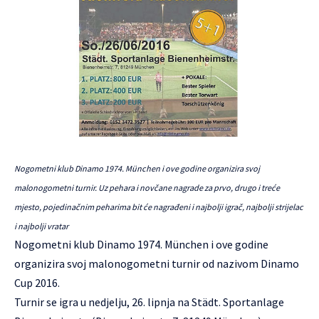
Nogometni klub Dinamo 1974. München i ove godine organizira svoj
malonogometni turnir. Uz pehara i novčane nagrade za prvo, drugo i treće
mjesto, pojedinačnim peharima bit će nagrađeni i najbolji igrač, najbolji strijelac
i najbolji vratar
Nogometni klub
Dinamo 1974. München
i ove godine
organizira svoj malonogometni turnir od nazivom Dinamo
Cup 2016.
Turnir se igra u nedjelju, 26. lipnja na Städt. Sportanlage