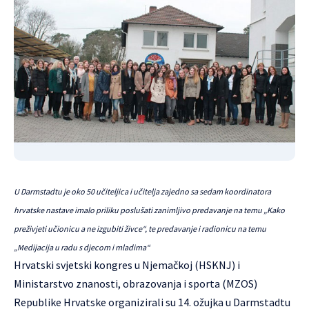
U Darmstadtu je oko 50 učiteljica i učitelja zajedno sa sedam koordinatora
hrvatske nastave imalo priliku poslušati zanimljivo predavanje na temu „Kako
preživjeti učionicu a ne izgubiti živce“, te predavanje i radionicu na temu
„Medijacija u radu s djecom i mladima“
Hrvatski svjetski kongres u Njemačkoj (HSKNJ) i
Ministarstvo znanosti, obrazovanja i sporta (MZOS)
Republike Hrvatske organizirali su 14. ožujka u Darmstadtu