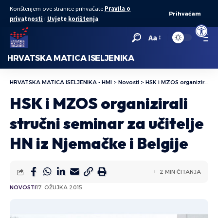
Korištenjem ove stranice prihvaćate
Pravila o
Prihvaćam
privatnosti
i
Uvjete korištenja
.
Open to
Aa
HRVATSKA MATICA ISELJENIKA
HRVATSKA MATICA ISELJENIKA - HMI
>
Novosti
>
HSK i MZOS organizirali stručni seminar za učitelje HN iz Njemačke i Belgije
HSK i MZOS organizirali
stručni seminar za učitelje
HN iz Njemačke i Belgije
2 MIN ČITANJA
NOVOSTI
17. OŽUJKA 2015.