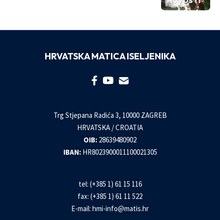
NOVOSTI
HRVATSKA MATICA ISELJENIKA
Trg Stjepana Radića 3, 10000 ZAGREB
HRVATSKA / CROATIA
OIB:
28639480902
IBAN:
HR8023900011100021305
tel: (+385 1) 61 15 116
fax: (+385 1) 61 11 522
E-mail:
hmi-info@matis.hr