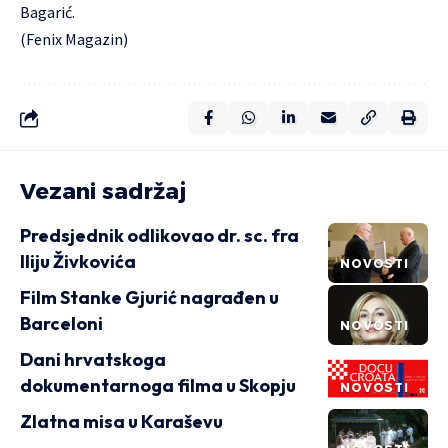
Bagarić.
(Fenix Magazin)
Vezani sadržaj
Predsjednik odlikovao dr. sc. fra
Iliju Živkovića
NOVOSTI
Film Stanke Gjurić nagrađen u
Barceloni
NOVOSTI
Dani hrvatskoga
dokumentarnoga filma u Skopju
NOVOSTI
Zlatna misa u Karaševu