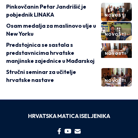
Pinkovčanin Petar Jandrišić je
pobjednik LINAKA
NOVOSTI
Osam medalja za maslinovo ulje u
New Yorku
NOVOSTI
Predstojnica se sastala s
predstavnicima hrvatske
NOVOSTI
manjinske zajednice u Mađarskoj
Stručni seminar za učitelje
hrvatske nastave
NOVOSTI
HRVATSKA MATICA ISELJENIKA