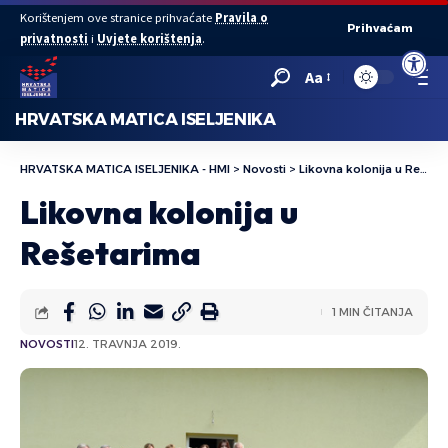
Korištenjem ove stranice prihvaćate
Pravila o
Prihvaćam
privatnosti
i
Uvjete korištenja
.
Open to
Aa
HRVATSKA MATICA ISELJENIKA
HRVATSKA MATICA ISELJENIKA - HMI
>
Novosti
>
Likovna kolonija u Rešetarima
Likovna kolonija u
Rešetarima
1 MIN ČITANJA
NOVOSTI
12. TRAVNJA 2019.