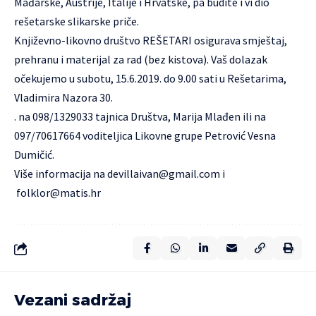
Mađarske, Austrije, Italije i Hrvatske, pa budite i vi dio
rešetarske slikarske priče.
Književno-likovno društvo REŠETARI osigurava smještaj,
prehranu i materijal za rad (bez kistova). Vaš dolazak
očekujemo u subotu, 15.6.2019. do 9.00 sati u Rešetarima,
Vladimira Nazora 30.
. na 098/1329033 tajnica Društva, Marija Mlađen ili na
097/70617664 voditeljica Likovne grupe Petrović Vesna
Dumičić.
Više informacija na
devillaivan@gmail.com
i
folklor@matis.hr
Vezani sadržaj