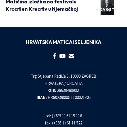
Matičina izložba na festivalu
Kroatien Kreativ u Njemačkoj
NOVOSTI
HRVATSKA MATICA ISELJENIKA
Trg Stjepana Radića 3, 10000 ZAGREB
HRVATSKA / CROATIA
OIB:
28639480902
IBAN:
HR8023900011100021305
tel: (+385 1) 61 15 116
fax: (+385 1) 61 11 522