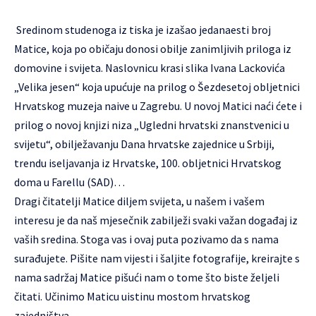
Sredinom studenoga iz tiska je izašao jedanaesti broj
Matice, koja po običaju donosi obilje zanimljivih priloga iz
domovine i svijeta. Naslovnicu krasi slika Ivana Lackovića
„Velika jesen“ koja upućuje na prilog o Šezdesetoj obljetnici
Hrvatskog muzeja naive u Zagrebu. U novoj Matici naći ćete i
prilog o novoj knjizi niza „Ugledni hrvatski znanstvenici u
svijetu“, obilježavanju Dana hrvatske zajednice u Srbiji,
trendu iseljavanja iz Hrvatske, 100. obljetnici Hrvatskog
doma u Farellu (SAD)…
Dragi čitatelji Matice diljem svijeta, u našem i vašem
interesu je da naš mjesečnik zabilježi svaki važan događaj iz
vaših sredina. Stoga vas i ovaj puta pozivamo da s nama
surađujete. Pišite nam vijesti i šaljite fotografije, kreirajte s
nama sadržaj Matice pišući nam o tome što biste željeli
čitati. Učinimo Maticu uistinu mostom hrvatskog
zajedništva.