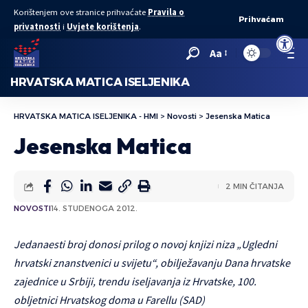
Korištenjem ove stranice prihvaćate
Pravila o
Prihvaćam
privatnosti
i
Uvjete korištenja
.
Open to
Aa
HRVATSKA MATICA ISELJENIKA
HRVATSKA MATICA ISELJENIKA - HMI
>
Novosti
>
Jesenska Matica
Jesenska Matica
2 MIN ČITANJA
NOVOSTI
14. STUDENOGA 2012.
Jedanaesti broj donosi prilog o novoj knjizi niza „Ugledni
hrvatski znanstvenici u svijetu“, obilježavanju Dana hrvatske
zajednice u Srbiji, trendu iseljavanja iz Hrvatske, 100.
obljetnici Hrvatskog doma u Farellu (SAD)