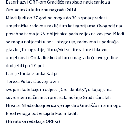
Esterhazy i ORF-om Gradišće raspisao natjecanje za
Omladinsku kulturnu nagradu 2014
.
Mladi ljudi do 27 godina mogu do 30. srpnja predati
umjetničke radove u različitim kategorijama. Ovogodišnja
posebna tema je 25. obljetnica pada željezne zavjese. Mladi
se mogu natjecati u pet kategorija, radovima iz područja
glazbe, fotografije, filma/videa, literature i likovne
umjetnosti. Omladinsku kulturnu nagradu će ove godine
dodijeliti po 17. put.
Lani je Pinkovčanka Katja
Tereza Vuković osvojila žiri
svojom kolekcijom odjeće „Cro-dentity“, u kojoj je na
suvremeni način interpretirala nošnje Gradišćanskih
Hrvata. Mlada dizajnerica vjeruje da u Gradišću ima mnogo
kreativnoga potencijala kod mladih.
(Hrvatska redakcija ORF-a)