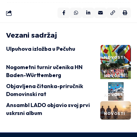
Vezani sadržaj
Ulpuhova izložba u Pečuhu
NOVOSTI
Nogometni turnir učenika HN
Baden-Württemberg
NOVOSTI
Objavljena čitanka-priručnik
Domovinski rat
NOVOSTI
Ansambl LADO objavio svoj prvi
uskrsni album
NOVOSTI