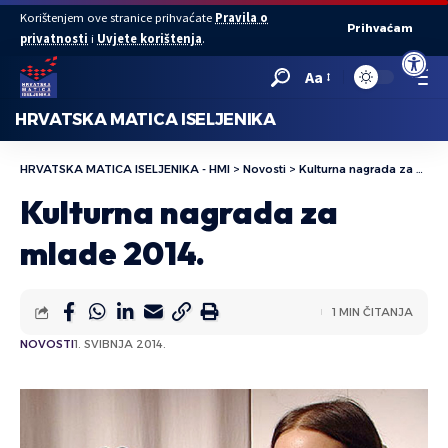
Korištenjem ove stranice prihvaćate
Pravila o
Prihvaćam
privatnosti
i
Uvjete korištenja
.
Open to
Aa
HRVATSKA MATICA ISELJENIKA
HRVATSKA MATICA ISELJENIKA - HMI
>
Novosti
>
Kulturna nagrada za mlade 2014.
Kulturna nagrada za
mlade 2014.
1 MIN ČITANJA
NOVOSTI
1. SVIBNJA 2014.