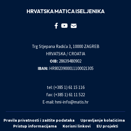
HRVATSKA MATICA ISELJENIKA
Trg Stjepana Radića 3, 10000 ZAGREB
HRVATSKA / CROATIA
OIB:
28639480902
IBAN:
HR8023900011100021305
tel: (+385 1) 61 15 116
fax: (+385 1) 61 11 522
E-mail:
hmi-info@matis.hr
Pravila privatnosti i zaštite podataka
Upravljanje kolačićima
Pristup informacijama
Korisni linkovi
EU projekti