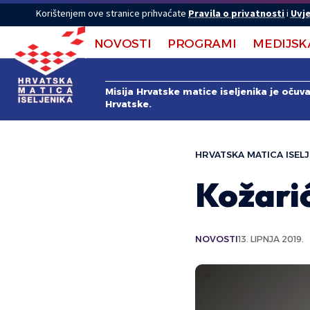
Korištenjem ove stranice prihvaćate
Pravila o privatnosti
i
Uvje
NOVOSTI
PROGRAMI
MEDIJSK
Misija Hrvatske matice iseljenika je očuv
Hrvatske.
HRVATSKA MATICA ISELJ
Kožarić
NOVOSTI
13. LIPNJA 2019.