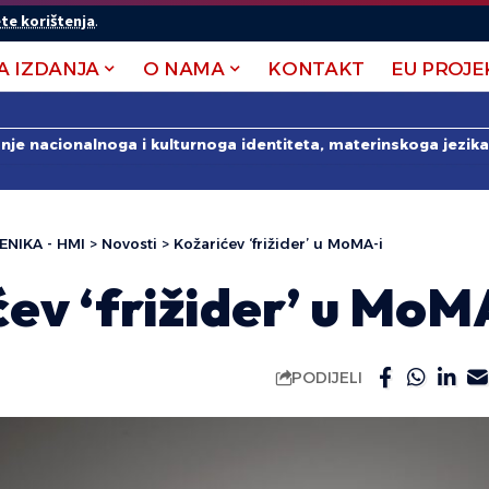
te korištenja
.
A IZDANJA
O NAMA
KONTAKT
EU PROJE
anje nacionalnoga i kulturnoga identiteta, materinskoga jezika 
ENIKA - HMI
>
Novosti
>
Kožarićev ‘frižider’ u MoMA-i
ev ‘frižider’ u MoM
PODIJELI