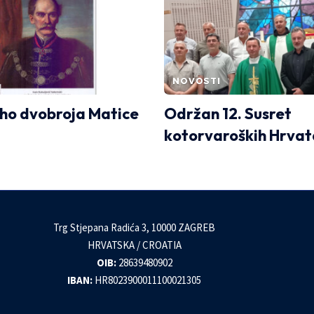
NOVOSTI
ho dvobroja Matice
Održan 12. Susret
kotorvaroških Hrvat
Trg Stjepana Radića 3, 10000 ZAGREB
HRVATSKA / CROATIA
OIB:
28639480902
IBAN:
HR8023900011100021305