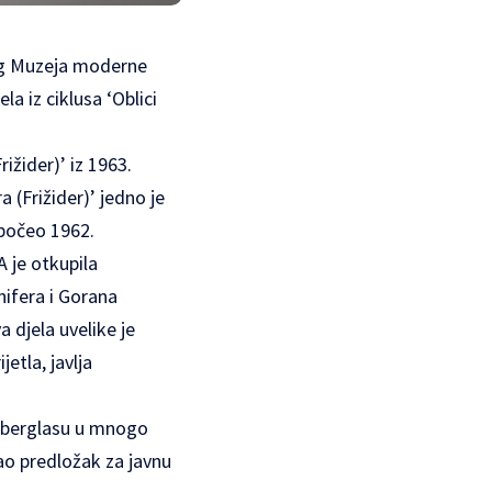
škog Muzeja moderne
la iz ciklusa ‘Oblici
ižider)’ iz 1963.
 (Frižider)’ jedno je
započeo 1962.
A je otkupila
nifera i Gorana
 djela uvelike je
etla, javlja
 fiberglasu u mnogo
ao predložak za javnu