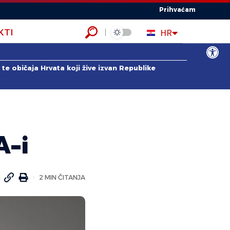
Prihvaćam
EN
HR
KTI
ES
Open to
te običaja Hrvata koji žive izvan Republike
A-i
2 MIN ČITANJA