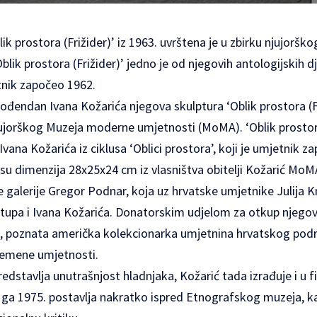
ik prostora (Frižider)’ iz 1963. uvrštena je u zbirku njujor
ik prostora (Frižider)’ jedno je od njegovih antologijskih dje
etnik započeo 1962.
đendan Ivana Kožarića njegova skulptura ‘Oblik prostora (Fr
jujorškog Muzeja moderne umjetnosti (MoMA). ‘Oblik prostora
Ivana Kožarića iz ciklusa ‘Oblici prostora’, koji je umjetnik 
ipsu dimenzija 28x25x24 cm iz vlasništva obitelji Kožarić MoM
galerije Gregor Podnar, koja uz hrvatske umjetnike Julija K
tupa i Ivana Kožarića. Donatorskim udjelom za otkup njegova
, poznata američka kolekcionarka umjetnina hrvatskog podrij
remene umjetnosti.
 predstavlja unutrašnjost hladnjaka, Kožarić tada izrađuje i u
ga 1975. postavlja nakratko ispred Etnografskog muzeja, k