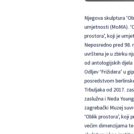
Njegova skulptura ‘Obl
umjetnosti (MoMA). ‘Obl
prostora’, koji je umj
Neposredno pred 98. ro
uvrštena je u zbirku n
od antologijskih djela 
Odljev ‘Frižidera’ u g
posredstvom berlinske 
Trbuljaka od 2017. zas
zaslužna i Neda Young
zagrebački Muzej suv
‘Oblik prostora’, koji
većim dimenzijama te 