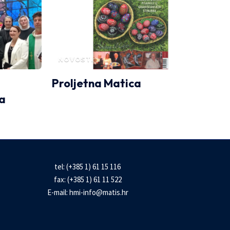
NOVOSTI
Proljetna Matica
a
tel: (+385 1) 61 15 116
fax: (+385 1) 61 11 522
E-mail:
hmi-info@matis.hr