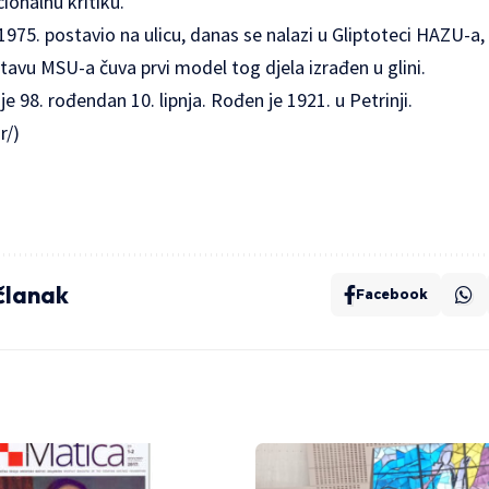
cionalnu kritiku.
 je 1975. postavio na ulicu, danas se nalazi u Gliptoteci HAZU-a,
avu MSU-a čuva prvi model tog djela izrađen u glini.
je 98. rođendan 10. lipnja. Rođen je 1921. u Petrinji.
r/)
 članak
Facebook