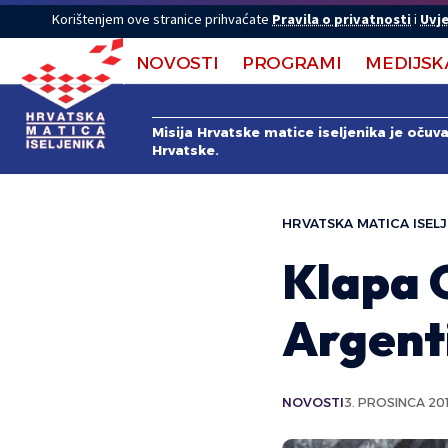
Korištenjem ove stranice prihvaćate
Pravila o privatnosti
i
Uvje
NOVOSTI
PROGRAMI
MEDIJSK
Misija Hrvatske matice iseljenika je očuv
Hrvatske.
HRVATSKA MATICA ISELJ
Klapa 
Argent
NOVOSTI
3. PROSINCA 201