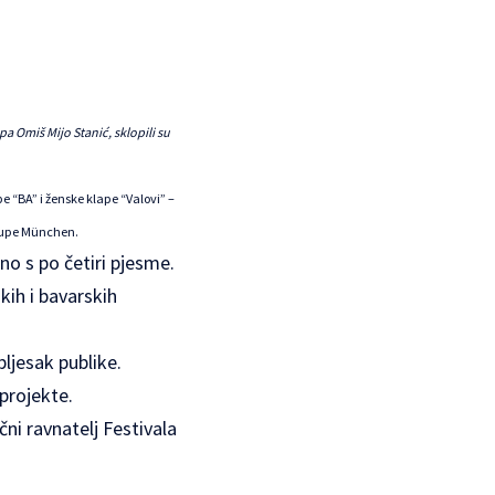
a Omiš Mijo Stanić, sklopili su
 “BA” i ženske klape “Valovi” –
 župe München
.
no s po četiri pjesme.
kih i bavarskih
ljesak publike.
 projekte.
ni ravnatelj Festivala