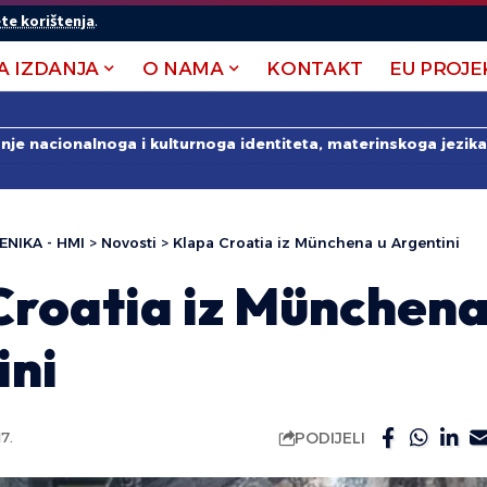
te korištenja
.
A IZDANJA
O NAMA
KONTAKT
EU PROJE
anje nacionalnoga i kulturnoga identiteta, materinskoga jezika 
ENIKA - HMI
>
Novosti
>
Klapa Croatia iz Münchena u Argentini
Croatia iz Münchena
ini
PODIJELI
7.