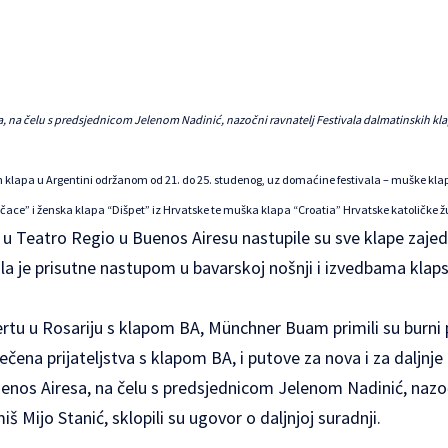
, na čelu s predsjednicom Jelenom Nadinić, nazočni ravnatelj Festivala dalmatinskih klap
klapa u Argentini održanom od 21. do 25. studenog, uz domaćine festivala – muške klape
čace” i ženska klapa “Dišpet” iz Hrvatske te muška klapa “Croatia”
Hrvatske katoličke
 u Teatro Regio u Buenos Airesu nastupile su sve klape zajed
la je prisutne nastupom u bavarskoj nošnji i izvedbama klaps
tu u Rosariju s klapom BA, Münchner Buam primili su burni p
ečena prijateljstva s klapom BA, i putove za nova i za daljnje
enos Airesa, na čelu s predsjednicom Jelenom Nadinić, nazoč
 Mijo Stanić, sklopili su ugovor o daljnjoj suradnji.