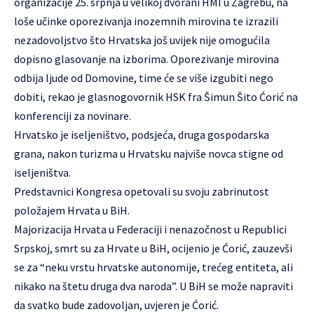
organizacije 25. srpnja u velikoj dvorani HMI u Zagrebu, na
loše učinke oporezivanja inozemnih mirovina te izrazili
nezadovoljstvo što Hrvatska još uvijek nije omogućila
dopisno glasovanje na izborima. Oporezivanje mirovina
odbija ljude od Domovine, time će se više izgubiti nego
dobiti, rekao je glasnogovornik HSK fra Šimun Šito Ćorić na
konferenciji za novinare.
Hrvatsko je iseljeništvo, podsjeća, druga gospodarska
grana, nakon turizma u Hrvatsku najviše novca stigne od
iseljeništva.
Predstavnici Kongresa opetovali su svoju zabrinutost
položajem Hrvata u BiH.
Majorizacija Hrvata u Federaciji i nenazočnost u Republici
Srpskoj, smrt su za Hrvate u BiH, ocijenio je Ćorić, zauzevši
se za “neku vrstu hrvatske autonomije, trećeg entiteta, ali
nikako na štetu druga dva naroda”. U BiH se može napraviti
da svatko bude zadovoljan, uvjeren je Ćorić.