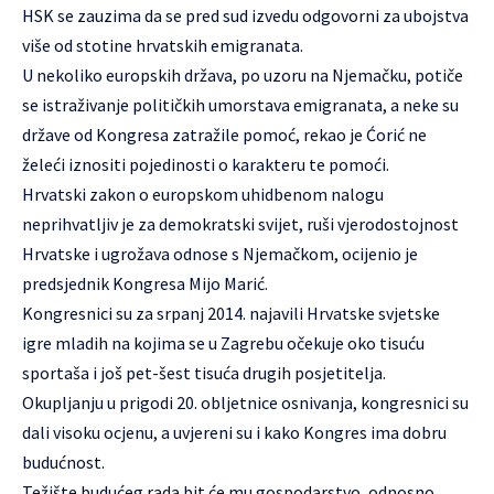
HSK se zauzima da se pred sud izvedu odgovorni za ubojstva
više od stotine hrvatskih emigranata.
U nekoliko europskih država, po uzoru na Njemačku, potiče
se istraživanje političkih umorstava emigranata, a neke su
države od Kongresa zatražile pomoć, rekao je Ćorić ne
želeći iznositi pojedinosti o karakteru te pomoći.
Hrvatski zakon o europskom uhidbenom nalogu
neprihvatljiv je za demokratski svijet, ruši vjerodostojnost
Hrvatske i ugrožava odnose s Njemačkom, ocijenio je
predsjednik Kongresa Mijo Marić.
Kongresnici su za srpanj 2014. najavili Hrvatske svjetske
igre mladih na kojima se u Zagrebu očekuje oko tisuću
sportaša i još pet-šest tisuća drugih posjetitelja.
Okupljanju u prigodi 20. obljetnice osnivanja, kongresnici su
dali visoku ocjenu, a uvjereni su i kako Kongres ima dobru
budućnost.
Težište budućeg rada bit će mu gospodarstvo, odnosno