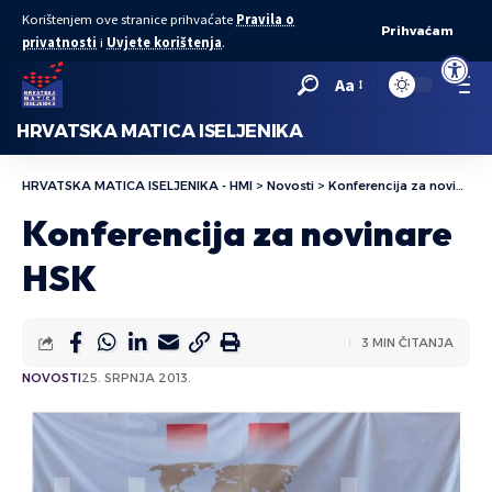
Korištenjem ove stranice prihvaćate
Pravila o
Prihvaćam
privatnosti
i
Uvjete korištenja
.
Open to
Aa
HRVATSKA MATICA ISELJENIKA
HRVATSKA MATICA ISELJENIKA - HMI
>
Novosti
>
Konferencija za novinare HSK
Konferencija za novinare
HSK
3 MIN ČITANJA
NOVOSTI
25. SRPNJA 2013.