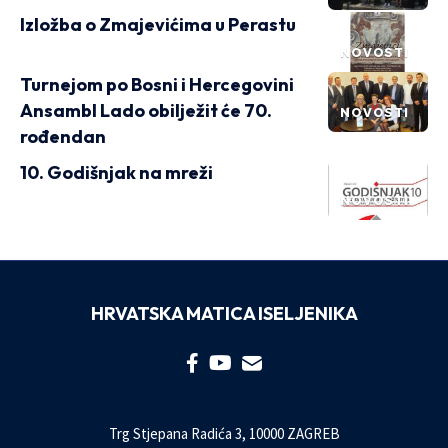
Izložba o Zmajevićima u Perastu
NOVOSTI
Turnejom po Bosni i Hercegovini
Ansambl Lado obilježit će 70.
NOVOSTI
rođendan
10. Godišnjak na mreži
NOVOSTI
HRVATSKA MATICA ISELJENIKA
Trg Stjepana Radića 3, 10000 ZAGREB