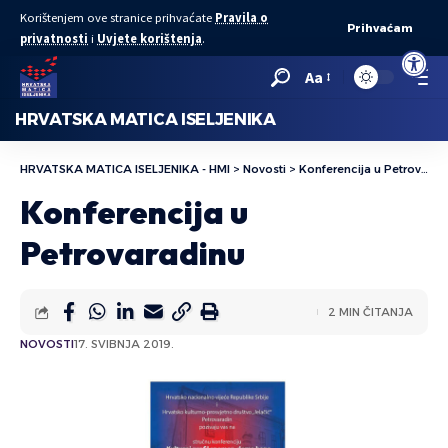
Korištenjem ove stranice prihvaćate
Pravila o
Prihvaćam
privatnosti
i
Uvjete korištenja
.
Open to
Aa
HRVATSKA MATICA ISELJENIKA
HRVATSKA MATICA ISELJENIKA - HMI
>
Novosti
>
Konferencija u Petrovaradinu
Konferencija u
Petrovaradinu
2 MIN ČITANJA
NOVOSTI
17. SVIBNJA 2019.