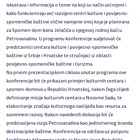
iskustava i informacija o tome na koji su način ustrojeni i
kako funkcioniraju već razvijeni centri kulture i povijesno-
spomeničke baštine slične namjene onoj koja je planirana
za Spomen-dom bana Jelačića u njegovoj rodnoj kući u
Petrovaradinu. U programu konferencije sudjelovat će
predstavnici centara kulture i povijesno-spomeničke
baštine iz Srbije i Hrvatske te stručnjaci iz oblasti
povijesno-spomeničke baštine i turizma.
Na prvom prezentacijskom ciklusu unutar programa ove
konferencije bit će prikazani primjeri kulturnih centara i
spomen-domova u Republici Hrvatskoj, nakon čega slijedi
definiranje misije kulturnih centara u Novome Sadu, te
elaboriranje značaja kulturnoga naslijeđa kao resursa za
suvremeni razvoj. Nakon navedenih diskusija bit će
predstavljena vizija Petrovaradina kao jedinstvenog branda
destinacijske baštine. Konferencija se održava uz potporu
Središnjega državnoga ureda za Hrvate izvan Republike