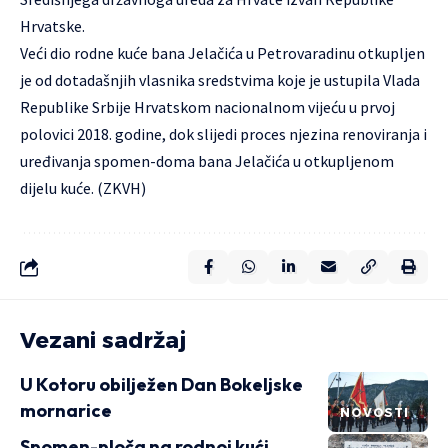
Hrvatske.
Veći dio rodne kuće bana Jelačića u Petrovaradinu otkupljen
je od dotadašnjih vlasnika sredstvima koje je ustupila Vlada
Republike Srbije Hrvatskom nacionalnom vijeću u prvoj
polovici 2018. godine, dok slijedi proces njezina renoviranja i
uređivanja spomen-doma bana Jelačića u otkupljenom
dijelu kuće. (ZKVH)
Vezani sadržaj
U Kotoru obilježen Dan Bokeljske
mornarice
NOVOSTI
Spomen-ploča na rodnoj kući