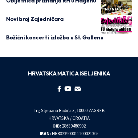
Obljetnica priznanja RH u Hagenu
NOVOSTI
Novi broj Zajedničara
NOVOSTI
Božićni koncert i izložba u St. Gallenu
HRVATSKA MATICA ISELJENIKA
Trg Stjepana Radića 3, 10000 ZAGREB
HRVATSKA / CROATIA
OIB:
28639480902
IBAN:
HR8023900011100021305