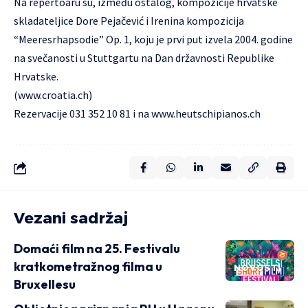
Na repertoaru su, između ostalog, kompozicije hrvatske
skladateljice Dore Pejačević i
Irenina
kompozicija
“Meeresrhapsodie” Op. 1, koju je prvi put izvela 2004. godine
na svečanosti u Stuttgartu na Dan državnosti Republike
Hrvatske.
(
www.croatia.ch
)
Rezervacije 031 352 10 81 i na
www.heutschipianos.ch
Vezani sadržaj
Domaći film na 25. Festivalu
kratkometražnog filma u
NOVOSTI
Bruxellesu