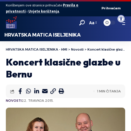
Korištenjem ove stranice prihvaćate
Pravila o
Prihvaćam
privatnosti
i
Uvjete korištenja
.
Open to
Aa
HRVATSKA MATICA ISELJENIKA
HRVATSKA MATICA ISELJENIKA - HMI
>
Novosti
>
Koncert klasične glazbe u Bernu
Koncert klasične glazbe u
Bernu
1 MIN ČITANJA
NOVOSTI
22. TRAVNJA 2015.