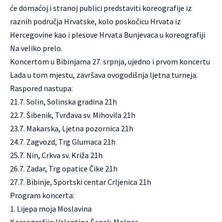
će domaćoj i stranoj publici predstaviti koreografije iz
raznih područja Hrvatske, kolo poskočicu Hrvata iz
Hercegovine kao i plesove Hrvata Bunjevaca u koreografiji
Na veliko prelo.
Koncertom u Bibinjama 27. srpnja, ujedno i prvom koncertu
Lada u tom mjestu, završava ovogodišnja ljetna turneja.
Raspored nastupa:
21.7. Solin, Solinska gradina 21h
22.7. Šibenik, Tvrđava sv. Mihovila 21h
23.7. Makarska, Ljetna pozornica 21h
24.7. Zagvozd, Trg Glumaca 21h
25.7. Nin, Crkva sv. Križa 21h
26.7. Zadar, Trg opatice Čike 21h
27.7. Bibinje, Sportski centar Crljenica 21h
Program koncerta:
1. Lijepa moja Moslavina