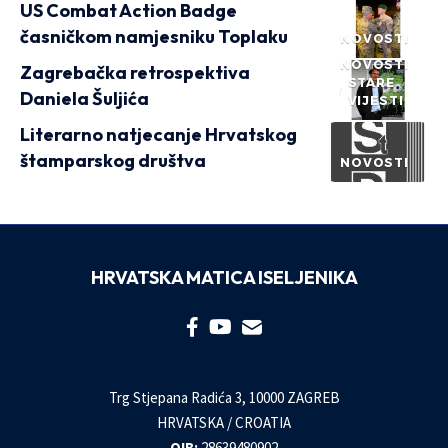
US Combat Action Badge
časničkom namjesniku Toplaku
NOVOSTI
NOVOSTI
Zagrebačka retrospektiva
STARE
Daniela Šuljića
VIJESTI
Literarno natjecanje Hrvatskog
štamparskog društva
NOVOSTI
HRVATSKA MATICA ISELJENIKA
Trg Stjepana Radića 3, 10000 ZAGREB
HRVATSKA / CROATIA
OIB:
28639480902