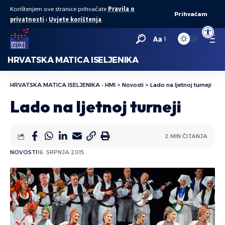
Korištenjem ove stranice prihvaćate
Pravila o
Prihvaćam
privatnosti
i
Uvjete korištenja
.
Open to
Aa
HRVATSKA MATICA ISELJENIKA
HRVATSKA MATICA ISELJENIKA - HMI
>
Novosti
>
Lado na ljetnoj turneji
Lado na ljetnoj turneji
2 MIN ČITANJA
NOVOSTI
16. SRPNJA 2015.