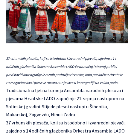
37 vrhunskih plesača, koji su istodobno i izvanredni pjevači, zajedno s 14
odličnih glazbenika Orkestra Ansambla LADO će domaćoj i stranoj publici
predstaviti koreografije iz raznih područja Hrvatske, kolo poskočicu Hrvata iz
Hercegovine kao i plesove Hrvata Bunjevaca u koreografiji Na veliko prelo.
Tradicionalna ljetna turneja Ansambla narodnih plesova i
pjesama Hrvatske
LADO
započinje 21. srpnja nastupom na
Solinskoj gradini. Slijede plesni nastupi u Šibeniku,
Makarskoj, Zagvozdu, Ninu i Zadru.
37 vrhunskih plesača, koji su istodobno i izvanredni pjevači,
zajedno s 14 odličnih glazbenika Orkestra Ansambla LADO