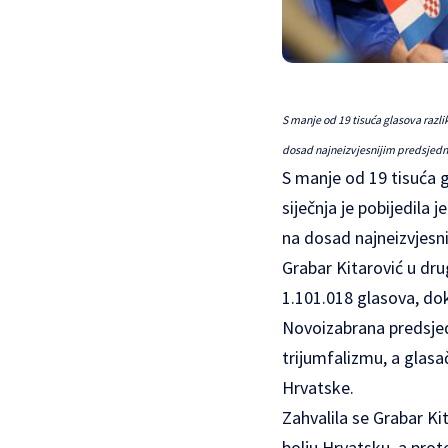
S manje od 19 tisuća glasova razl
dosad najneizvjesnijim predsjedn
S manje od 19 tisuća g
siječnja je pobijedila
na dosad najneizvjesn
Grabar Kitarović u dru
1.101.018 glasova, dok
Novoizabrana predsje
trijumfalizmu, a glasa
Hrvatske.
Zahvalila se Grabar Ki
bolju Hrvatsku, a prot