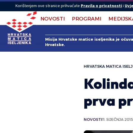
Korištenjem ove stranice prihvaćate
Pravila o privatnosti
i
Uvje
NOVOSTI
PROGRAMI
MEDIJSK
Misija Hrvatske matice iseljenika je očuv
Hrvatske.
HRVATSKA MATICA ISELJ
Kolind
prva p
NOVOSTI
11. SIJEČNJA 2015