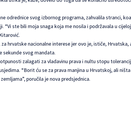
jne odrednice svog izbornog programa, zahvalila stranci, koa
ji. “Vi ste bili moja snaga koja me nosila i podržavala u cijeloj
Kitarović.
, za hrvatske nacionalne interese jer ovo je, ističe, Hrvatska, 
prve sekunde svog mandata.
potpunosti zalagati za vladavinu prava i nultu stopu tolerancij
usjedima. “Borit ću se za prava manjina u Hrvatskoj, ali ništa
zemljama”, poručila je nova predsjednica.