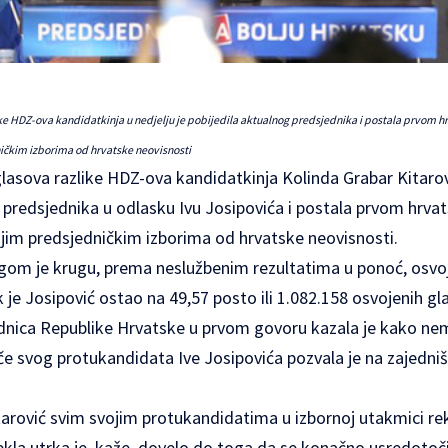
ike HDZ-ova kandidatkinja u nedjelju je pobijedila aktualnog predsjednika i postala prvom
ičkim izborima od hrvatske neovisnosti
lasova razlike HDZ-ova kandidatkinja Kolinda Grabar Kitarovi
 je predsjednika u odlasku Ivu Josipovića i postala prvom hr
ijim predsjedničkim izborima od hrvatske neovisnosti.
gom je krugu, prema neslužbenim rezultatima u ponoć, osvoji
 je Josipović ostao na 49,57 posto ili 1.082.158 osvojenih gl
dnica Republike Hrvatske u prvom govoru kazala je kako ne
če svog protukandidata Ive Josipovića pozvala je na zajedništ
tarović svim svojim protukandidatima u izbornoj utakmici rek
ekla utrka je, kaže, dovelo do toga da se konačno usredotoči