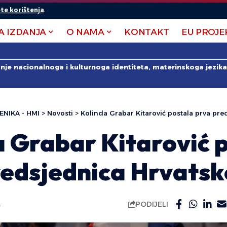
te korištenja
.
A IZDANJA
O NAMA
KONTAKT
EU PROJE
anje nacionalnoga i kulturnoga identiteta, materinskoga jezika 
ENIKA - HMI
>
Novosti
>
Kolinda Grabar Kitarović postala prva pre
a Grabar Kitarović 
redsjednica Hrvatsk
PODIJELI
.