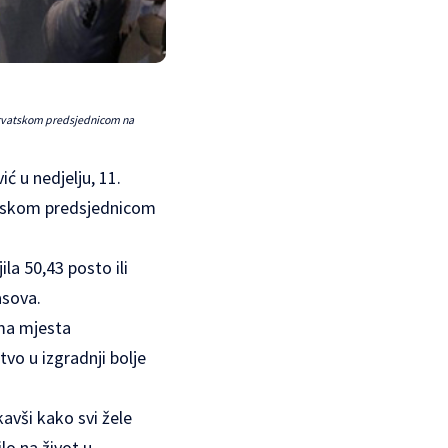
 hrvatskom predsjednicom na
ć u nedjelju, 11.
vatskom predsjednicom
la 50,43 posto ili
asova.
ma mjesta
vo u izgradnji bolje
avši kako svi žele
lo na život u