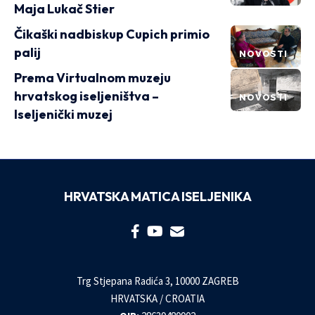
Maja Lukač Stier
Čikaški nadbiskup Cupich primio
palij
NOVOSTI
Prema Virtualnom muzeju
hrvatskog iseljeništva –
NOVOSTI
Iseljenički muzej
HRVATSKA MATICA ISELJENIKA
Trg Stjepana Radića 3, 10000 ZAGREB
HRVATSKA / CROATIA