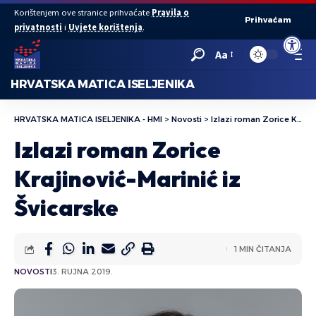
Korištenjem ove stranice prihvaćate
Pravila o
Prihvaćam
privatnosti
i
Uvjete korištenja
.
Open to
Aa
HRVATSKA MATICA ISELJENIKA
HRVATSKA MATICA ISELJENIKA - HMI
>
Novosti
>
Izlazi roman Zorice Krajinović-Marinić iz Švicarske
Izlazi roman Zorice
Krajinović-Marinić iz
Švicarske
1 MIN ČITANJA
NOVOSTI
3. RUJNA 2019.