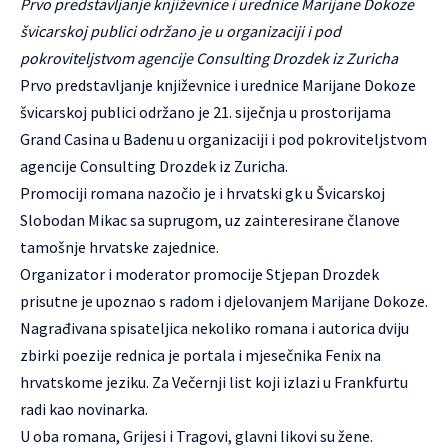
Prvo predstavljanje književnice i urednice Marijane Dokoze
švicarskoj publici održano je u organizaciji i pod
pokroviteljstvom agencije Consulting Drozdek iz Zuricha
Prvo predstavljanje književnice i urednice Marijane Dokoze
švicarskoj publici održano je 21. siječnja u prostorijama
Grand Casina u Badenu u organizaciji i pod pokroviteljstvom
agencije Consulting Drozdek iz Zuricha.
Promociji romana nazočio je i hrvatski gk u Švicarskoj
Slobodan Mikac sa suprugom, uz zainteresirane članove
tamošnje hrvatske zajednice.
Organizator i moderator promocije Stjepan Drozdek
prisutne je upoznao s radom i djelovanjem Marijane Dokoze.
Nagrađivana spisateljica nekoliko romana i autorica dviju
zbirki poezije rednica je portala i mjesečnika Fenix na
hrvatskome jeziku. Za Večernji list koji izlazi u Frankfurtu
radi kao novinarka.
U oba romana, Grijesi i Tragovi, glavni likovi su žene.