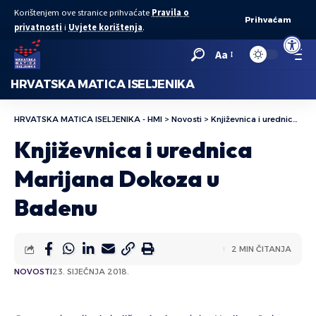
Korištenjem ove stranice prihvaćate
Pravila o
Prihvaćam
privatnosti
i
Uvjete korištenja
.
Open to
Aa
HRVATSKA MATICA ISELJENIKA
HRVATSKA MATICA ISELJENIKA - HMI
>
Novosti
>
Književnica i urednica Marijana Dokoza u Badenu
Književnica i urednica
Marijana Dokoza u
Badenu
2 MIN ČITANJA
NOVOSTI
23. SIJEČNJA 2018.