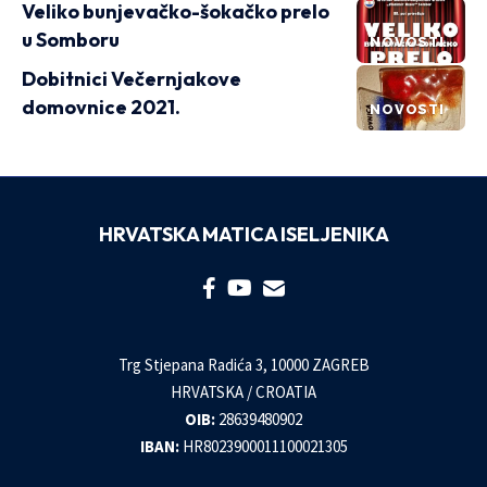
Veliko bunjevačko-šokačko prelo
u Somboru
NOVOSTI
Dobitnici Večernjakove
domovnice 2021.
NOVOSTI
HRVATSKA MATICA ISELJENIKA
Trg Stjepana Radića 3, 10000 ZAGREB
HRVATSKA / CROATIA
OIB:
28639480902
IBAN:
HR8023900011100021305