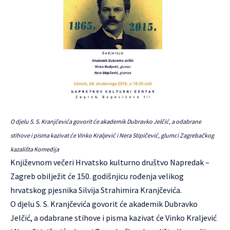
O djelu S. S. Kranjčevića govorit će akademik Dubravko Jelčić, a odabrane
stihove i pisma kazivat će Vinko Kraljević i Nera Stipičević, glumci Zagrebačkog
kazališta Komedija
Književnom večeri
Hrvatsko kulturno društvo Napredak –
Zagreb
obilježit će 150. godišnjicu rođenja velikog
hrvatskog pjesnika Silvija Strahimira Kranjčevića.
O djelu S. S. Kranjčevića govorit će akademik Dubravko
Jelčić, a odabrane stihove i pisma kazivat će Vinko Kraljević