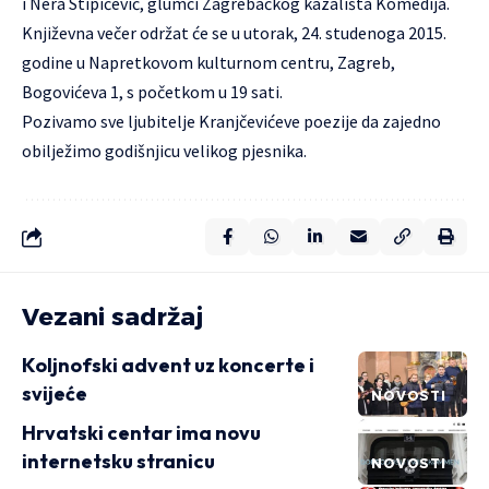
i Nera Stipičević, glumci Zagrebačkog kazališta Komedija.
Književna večer održat će se u utorak, 24. studenoga 2015.
godine u Napretkovom kulturnom centru, Zagreb,
Bogovićeva 1, s početkom u 19 sati.
Pozivamo sve ljubitelje Kranjčevićeve poezije da zajedno
obilježimo godišnjicu velikog pjesnika.
Vezani sadržaj
Koljnofski advent uz koncerte i
svijeće
NOVOSTI
Hrvatski centar ima novu
internetsku stranicu
NOVOSTI