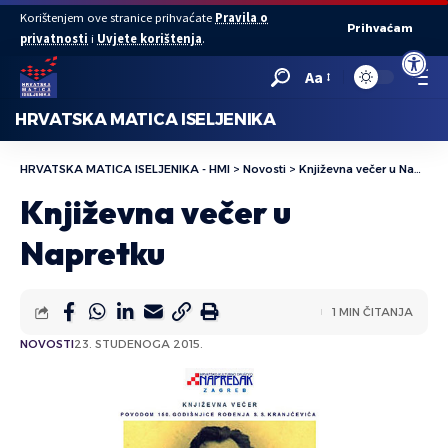
Korištenjem ove stranice prihvaćate
Pravila o
Prihvaćam
privatnosti
i
Uvjete korištenja
.
Open to
Aa
HRVATSKA MATICA ISELJENIKA
HRVATSKA MATICA ISELJENIKA - HMI
>
Novosti
>
Književna večer u Napretku
Književna večer u
Napretku
1 MIN ČITANJA
NOVOSTI
23. STUDENOGA 2015.