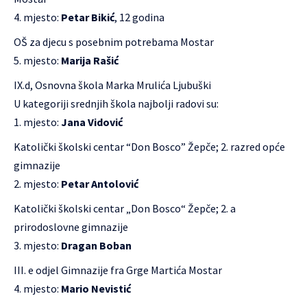
mjesto:
Petar Bikić
, 12 godina
OŠ za djecu s posebnim potrebama Mostar
mjesto:
Marija Rašić
IX.d, Osnovna škola Marka Mrulića Ljubuški
U kategoriji srednjih škola najbolji radovi su:
mjesto:
Jana Vidović
Katolički školski centar “Don Bosco” Žepče; 2. razred opće
gimnazije
mjesto:
Petar Antolović
Katolički školski centar „Don Bosco“ Žepče; 2. a
prirodoslovne gimnazije
mjesto:
Dragan Boban
III. e odjel Gimnazije fra Grge Martića Mostar
mjesto:
Mario Nevistić