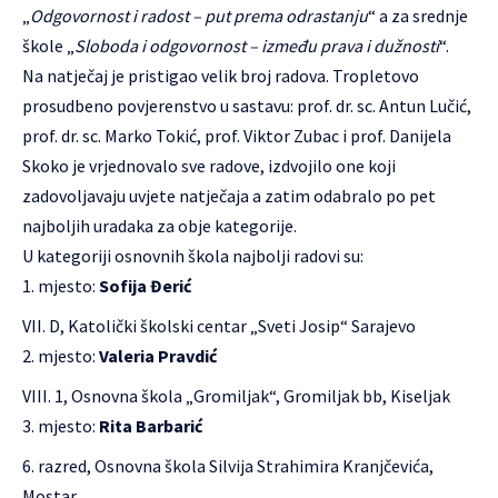
„
Odgovornost i radost – put prema odrastanju
“ a za srednje
škole „
Sloboda i odgovornost – između prava i dužnosti
“.
Na natječaj je pristigao velik broj radova. Tropletovo
prosudbeno povjerenstvo u sastavu: prof. dr. sc. Antun Lučić,
prof. dr. sc. Marko Tokić, prof. Viktor Zubac i prof. Danijela
Skoko je vrjednovalo sve radove, izdvojilo one koji
zadovoljavaju uvjete natječaja a zatim odabralo po pet
najboljih uradaka za obje kategorije.
U kategoriji osnovnih škola najbolji radovi su:
mjesto:
Sofija Đerić
VII. D, Katolički školski centar „Sveti Josip“ Sarajevo
mjesto:
Valeria Pravdić
VIII. 1, Osnovna škola „Gromiljak“, Gromiljak bb, Kiseljak
mjesto:
Rita Barbarić
6. razred, Osnovna škola Silvija Strahimira Kranjčevića,
Mostar