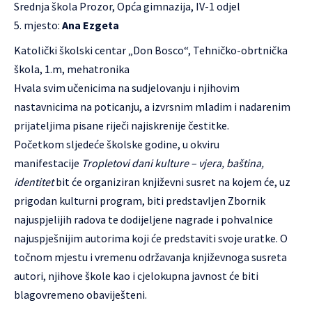
Srednja škola Prozor, Opća gimnazija, IV-1 odjel
mjesto:
Ana Ezgeta
Katolički školski centar „Don Bosco“, Tehničko-obrtnička
škola, 1.m, mehatronika
Hvala svim učenicima na sudjelovanju i njihovim
nastavnicima na poticanju, a izvrsnim mladim i nadarenim
prijateljima pisane riječi najiskrenije čestitke.
Početkom sljedeće školske godine, u okviru
manifestacije
Tropletovi dani kulture – vjera, baština,
identitet
bit će organiziran književni susret na kojem će, uz
prigodan kulturni program, biti predstavljen Zbornik
najuspjelijih radova te dodijeljene nagrade i pohvalnice
najuspješnijim autorima koji će predstaviti svoje uratke. O
točnom mjestu i vremenu održavanja književnoga susreta
autori, njihove škole kao i cjelokupna javnost će biti
blagovremeno obaviješteni.