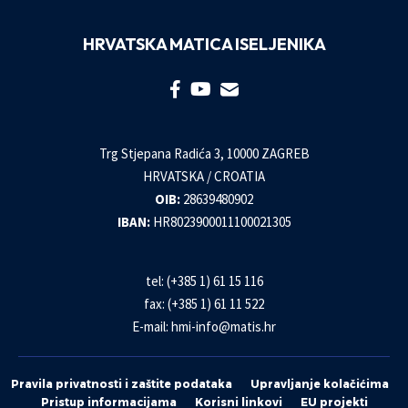
HRVATSKA MATICA ISELJENIKA
Trg Stjepana Radića 3, 10000 ZAGREB
HRVATSKA / CROATIA
OIB:
28639480902
IBAN:
HR8023900011100021305
tel: (+385 1) 61 15 116
fax: (+385 1) 61 11 522
E-mail:
hmi-info@matis.hr
Pravila privatnosti i zaštite podataka
Upravljanje kolačićima
Pristup informacijama
Korisni linkovi
EU projekti