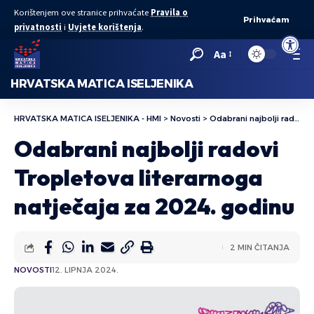
Korištenjem ove stranice prihvaćate
Pravila o
Prihvaćam
privatnosti
i
Uvjete korištenja
.
Open to
Aa
HRVATSKA MATICA ISELJENIKA
HRVATSKA MATICA ISELJENIKA - HMI
>
Novosti
>
Odabrani najbolji radovi Tropletova literarnoga natječaja za 2024. godinu
Odabrani najbolji radovi
Tropletova literarnoga
natječaja za 2024. godinu
2 MIN ČITANJA
NOVOSTI
12. LIPNJA 2024.