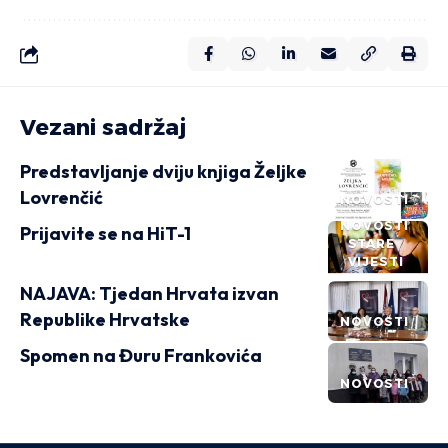
Vezani sadržaj
Predstavljanje dviju knjiga Željke
Lovrenčić
NOVOSTI
NOVOSTI
Prijavite se na HiT-1
STARE
VIJESTI
NAJAVA: Tjedan Hrvata izvan
Republike Hrvatske
NOVOSTI
Spomen na Đuru Frankovića
NOVOSTI