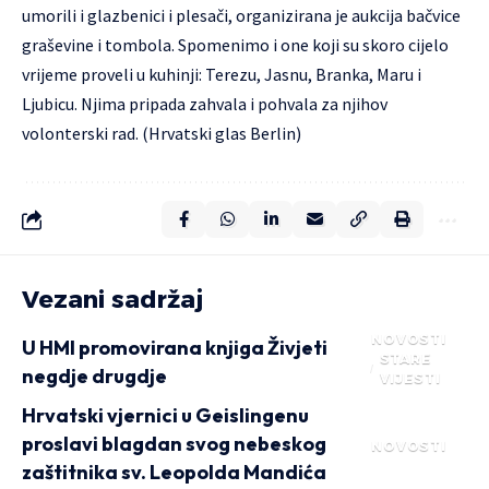
umorili i glazbenici i plesači, organizirana je aukcija bačvice
graševine i tombola. Spomenimo i one koji su skoro cijelo
vrijeme proveli u kuhinji: Terezu, Jasnu, Branka, Maru i
Ljubicu. Njima pripada zahvala i pohvala za njihov
volonterski rad. (Hrvatski glas Berlin)
Vezani sadržaj
NOVOSTI
U HMI promovirana knjiga Živjeti
STARE
negdje drugdje
VIJESTI
Hrvatski vjernici u Geislingenu
proslavi blagdan svog nebeskog
NOVOSTI
zaštitnika sv. Leopolda Mandića