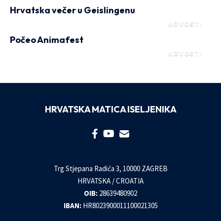
Hrvatska večer u Geislingenu
NOVOSTI
Počeo Animafest
NOVOSTI
HRVATSKA MATICA ISELJENIKA
Trg Stjepana Radića 3, 10000 ZAGREB
HRVATSKA / CROATIA
OIB:
28639480902
IBAN:
HR8023900011100021305