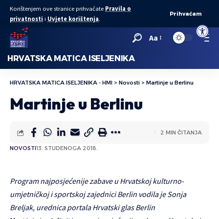
Korištenjem ove stranice prihvaćate
Pravila o
Prihvaćam
privatnosti
i
Uvjete korištenja
.
Open to
Aa
HRVATSKA MATICA ISELJENIKA
HRVATSKA MATICA ISELJENIKA - HMI
>
Novosti
>
Martinje u Berlinu
Martinje u Berlinu
2 MIN ČITANJA
NOVOSTI
13. STUDENOGA 2018.
Program najposjećenije zabave u Hrvatskoj kulturno-
umjetničkoj i sportskoj zajednici Berlin vodila je Sonja
Breljak, urednica portala Hrvatski glas Berlin