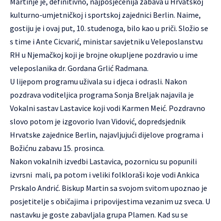
Martinje je, definitivno, najposjećenija zabava u Hrvatskoj
kulturno-umjetničkoj i sportskoj zajednici Berlin. Naime,
gostiju je i ovaj put, 10. studenoga, bilo kao u priči. Složio se
s time i Ante Cicvarić, ministar savjetnik u Veleposlanstvu
RH u Njemačkoj koji je brojne okupljene pozdravio u ime
veleposlanika dr. Gordana Grlić Radmana.
U lijepom programu uživala su i djeca i odrasli. Nakon
pozdrava voditeljica programa Sonja Breljak najavila je
Vokalni sastav Lastavice koji vodi Karmen Meić. Pozdravno
slovo potom je izgovorio Ivan Vidović, dopredsjednik
Hrvatske zajednice Berlin, najavljujući dijelove programa i
Božićnu zabavu 15. prosinca.
Nakon vokalnih izvedbi Lastavica, pozornicu su popunili
izvrsni mali, pa potom i veliki folkloraši koje vodi Ankica
Prskalo Andrić. Biskup Martin sa svojom svitom upoznao je
posjetitelje s običajima i pripovijestima vezanim uz sveca. U
nastavku je goste zabavljala grupa Plamen. Kad su se