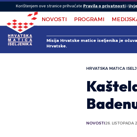
Korištenjem ove stranice prihvaćate
Pravila o privatnosti
i
Uvje
NOVOSTI
PROGRAMI
MEDIJSK
Misija Hrvatske matice iseljenika je očuv
Hrvatske.
HRVATSKA MATICA ISELJ
Kaštela
Badenu
NOVOSTI
26. LISTOPADA 2