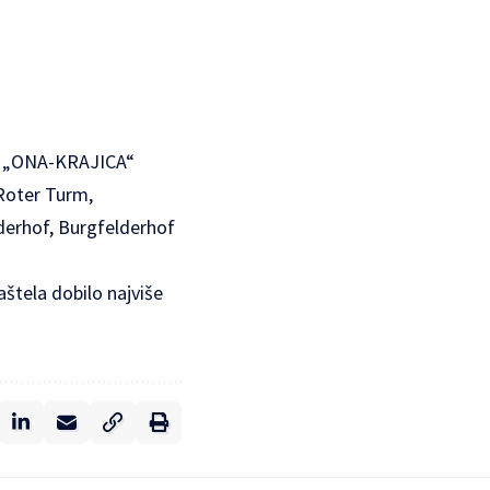
om „ONA-KRAJICA“
 Roter Turm,
lderhof, Burgfelderhof
štela dobilo najviše