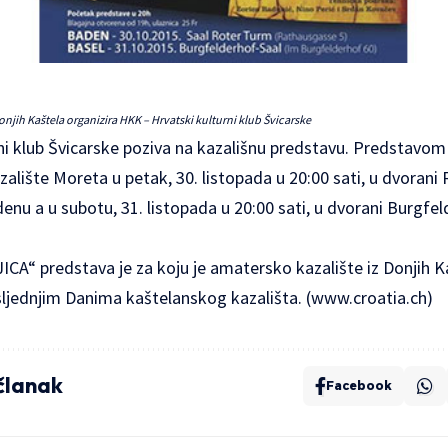
njih Kaštela organizira HKK – Hrvatski kulturni klub Švicarske
ni klub Švicarske poziva na kazališnu predstavu. Predstav
zalište Moreta
u petak, 30. listopada u 20:00 sati, u dvorani
nu a u subotu, 31. listopada u 20:00 sati, u dvorani Burgfe
A“ predstava je za koju je amatersko kazalište iz Donjih Ka
sljednjim Danima kaštelanskog kazališta. (
www.croatia.ch
)
 članak
Facebook