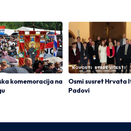
NOVOSTI
STARE VIJESTI
ska komemoracija na
Osmi susret Hrvata It
gu
Padovi