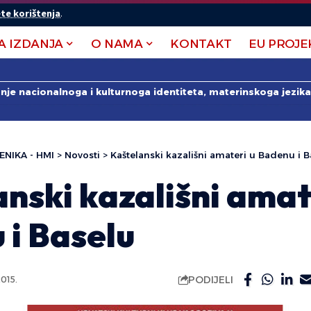
te korištenja
.
A IZDANJA
O NAMA
KONTAKT
EU PROJE
anje nacionalnoga i kulturnoga identiteta, materinskoga jezika 
ENIKA - HMI
>
Novosti
>
Kaštelanski kazališni amateri u Badenu i B
nski kazališni amat
 i Baselu
PODIJELI
015.