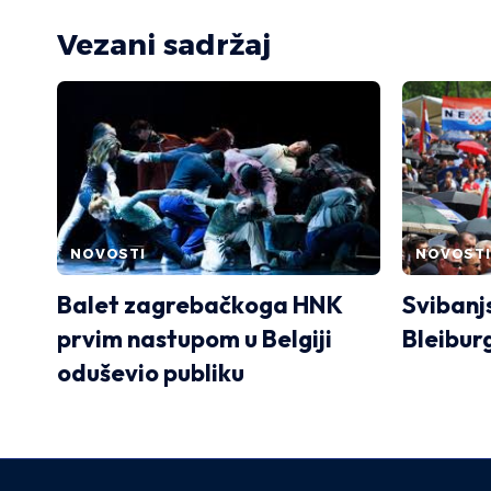
Vezani sadržaj
NOVOSTI
NOVOSTI
Balet zagrebačkoga HNK
Svibanj
prvim nastupom u Belgiji
Bleibur
oduševio publiku