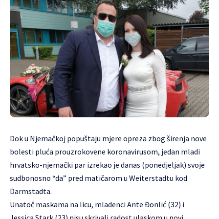
Dok u Njemačkoj popuštaju mjere opreza zbog širenja nove
bolesti pluća prouzrokovene koronavirusom, jedan mladi
hrvatsko-njemački par izrekao je danas (ponedjeljak) svoje
sudbonosno “da” pred matičarom u Weiterstadtu kod
Darmstadta.
Unatoč maskama na licu, mladenci Ante Đonlić (32) i
Jessica Stark (23) nisu skrivali radost ulaskom u novi