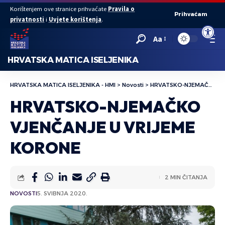
Korištenjem ove stranice prihvaćate
Pravila o
Prihvaćam
privatnosti
i
Uvjete korištenja
.
Open to
Aa
HRVATSKA MATICA ISELJENIKA
HRVATSKA MATICA ISELJENIKA - HMI
>
Novosti
>
HRVATSKO-NJEMAČKO VJENČANJE U VRIJEME KORONE
HRVATSKO-NJEMAČKO
VJENČANJE U VRIJEME
KORONE
2 MIN ČITANJA
NOVOSTI
5. SVIBNJA 2020.