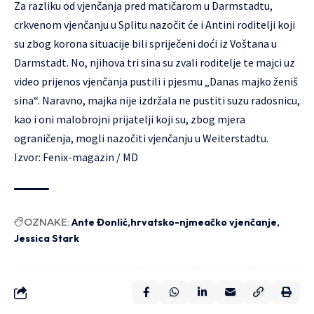
Za razliku od vjenčanja pred matičarom u Darmstadtu,
crkvenom vjenčanju u Splitu nazočit će i Antini roditelji koji
su zbog korona situacije bili spriječeni doći iz Voštana u
Darmstadt. No, njihova tri sina su zvali roditelje te majci uz
video prijenos vjenčanja pustili i pjesmu „Danas majko ženiš
sina“. Naravno, majka nije izdržala ne pustiti suzu radosnicu,
kao i oni malobrojni prijatelji koji su, zbog mjera
ograničenja, mogli nazočiti vjenčanju u Weiterstadtu.
Izvor:
Fenix-magazin
/ MD
OZNAKE:
Ante Đonlić
hrvatsko-njmeačko vjenčanje
Jessica Stark