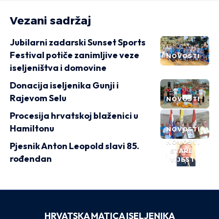
Vezani sadržaj
Jubilarni zadarski Sunset Sports
Festival potiče zanimljive veze
NOVOSTI
iseljeništva i domovine
Donacija iseljenika Gunji i
Rajevom Selu
NOVOSTI
Procesija hrvatskoj blaženici u
Hamiltonu
NOVOSTI
NOVOSTI
Pjesnik Anton Leopold slavi 85.
STARE
rođendan
VIJESTI
HRVATSKA MATICA ISELJENIKA