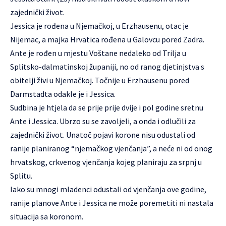
zajednički život.
Jessica je rođena u Njemačkoj, u Erzhausenu, otac je
Nijemac, a majka Hrvatica rođena u Galovcu pored Zadra.
Ante je rođen u mjestu Voštane nedaleko od Trilja u
Splitsko-dalmatinskoj županiji, no od ranog djetinjstva s
obitelji živi u Njemačkoj. Točnije u Erzhausenu pored
Darmstadta odakle je i Jessica.
Sudbina je htjela da se prije prije dvije i pol godine sretnu
Ante i Jessica. Ubrzo su se zavoljeli, a onda i odlučili za
zajednički život. Unatoč pojavi korone nisu odustali od
ranije planiranog “njemačkog vjenčanja”, a neće ni od onog
hrvatskog, crkvenog vjenčanja kojeg planiraju za srpnj u
Splitu.
Iako su mnogi mladenci odustali od vjenčanja ove godine,
ranije planove Ante i Jessica ne može poremetiti ni nastala
situacija sa koronom.