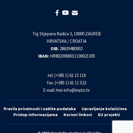
Trg Stjepana Radića 3, 10000 ZAGREB
HRVATSKA / CROATIA
OIB:
28639480902
IBAN:
HR8023900011100021305
tel: (+385 1) 61 15 116
fax: (+385 1) 61 11 522
E-mail:
hmi-info@matis.hr
Pravila privatnosti i zaštite podataka
Upravljanje kolačićima
Pristup informacijama
Korisni linkovi
EU projekti