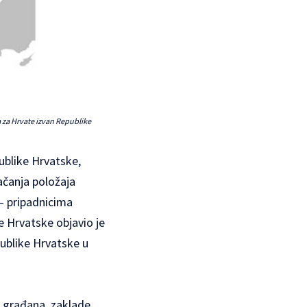
a za Hrvate izvan Republike
ublike Hrvatske,
jačanja položaja
– pripadnicima
e Hrvatske objavio je
publike Hrvatske u
e građana, zaklade,