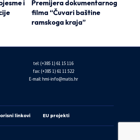
pjesme i
Premijera dokumentarnog
cije
filma “Čuvari baštine
ramskoga kraja”
tel: (+385 1) 61 15 116
fax: (+385 1) 61 11 522
E-mail:
hmi-info@matis.hr
orisni linkovi
EU projekti