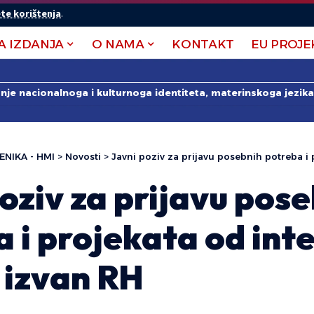
te korištenja
.
A IZDANJA
O NAMA
KONTAKT
EU PROJE
anje nacionalnoga i kulturnoga identiteta, materinskoga jezika 
ENIKA - HMI
>
Novosti
>
Javni poziv za prijavu posebnih potreba i projekata o
oziv za prijavu pos
 i projekata od int
 izvan RH