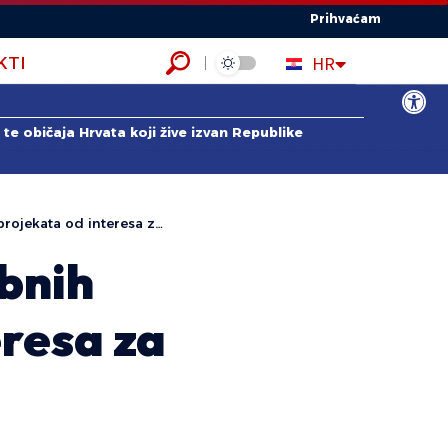
Prihvaćam
EN
HR
KTI
ES
Open to
te običaja Hrvata koji žive izvan Republike
d interesa za Hrvate izvan RH
ebnih
eresa za