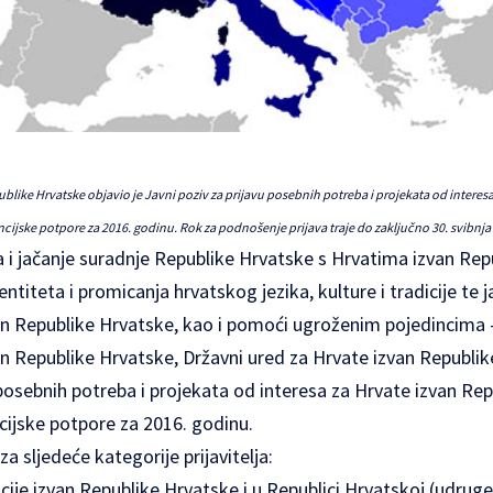
ublike Hrvatske objavio je Javni poziv za prijavu posebnih potreba i projekata od interes
ncijske potpore za 2016. godinu. Rok za podnošenje prijava traje do zaključno 30. svibnja
a i jačanje suradnje Republike Hrvatske s Hrvatima izvan Rep
ntiteta i promicanja hrvatskog jezika, kulture i tradicije te 
n Republike Hrvatske, kao i pomoći ugroženim pojedincima 
n Republike Hrvatske, Državni ured za Hrvate izvan Republik
 posebnih potreba i projekata od interesa za Hrvate izvan Re
cijske potpore za 2016. godinu.
za sljedeće kategorije prijavitelja:
cije izvan Republike Hrvatske i u Republici Hrvatskoj (udrug