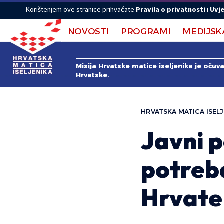
Korištenjem ove stranice prihvaćate
Pravila o privatnosti
i
Uvje
NOVOSTI
PROGRAMI
MEDIJSK
Misija Hrvatske matice iseljenika je očuv
Hrvatske.
HRVATSKA MATICA ISELJ
Javni p
potreba
Hrvate