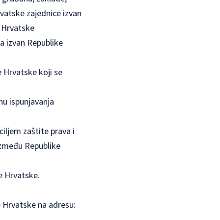
hrvatske zajednice izvan
e Hrvatske
ta izvan Republike
e Hrvatske koji se
hu ispunjavanja
ciljem zaštite prava i
 između Republike
e Hrvatske.
e Hrvatske na adresu: