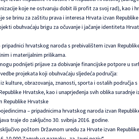
izacije koje ne ostvaruju dobit ili profit za svoj rad), kao i 
e se brinu za zaštitu prava i interesa Hrvata izvan Republik
rojekti obuhvaćaju brigu za očuvanje i jačanje identiteta Hrva
– pripadnici hrvatskog naroda s prebivalištem izvan Republik
lnim i materijalnim prilikama.
gu podnijeti prijave za dobivanje financijske potpore u svr
ovedbe projekata koji obuhvaćaju sljedeća područja:
i iz kulture, obrazovanja, znanosti, sporta i ostalih područja s 
Republike Hrvatske, kao i unaprjeđenja svih oblika suradnje
an Republike Hrvatske
jedincima – pripadnicima hrvatskog naroda izvan Republik
ava traje do zaključno 30. svibnja 2016. godine.
u isključivo poštom Državnom uredu za Hrvate izvan Republik
 6, 10 000 Zagreb uz naznaku „za Javni poziv“.