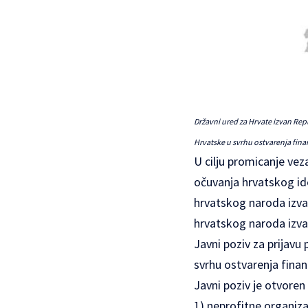
Državni ured za Hrvate izvan Rep
Hrvatske u svrhu ostvarenja fina
U cilju promicanje vez
očuvanja hrvatskog ide
hrvatskog naroda izva
hrvatskog naroda izva
Javni poziv za prijavu
svrhu ostvarenja finan
Javni poziv je otvoren 
1) neprofitne organiza