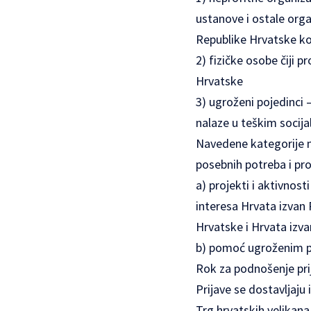
ustanove i ostale organ
Republike Hrvatske koj
2) fizičke osobe čiji p
Hrvatske
3) ugroženi pojedinci 
nalaze u teškim socija
Navedene kategorije mo
posebnih potreba i pr
a) projekti i aktivnost
interesa Hrvata izvan 
Hrvatske i Hrvata izv
b) pomoć ugroženim po
Rok za podnošenje prij
Prijave se dostavljaj
Trg hrvatskih velikana