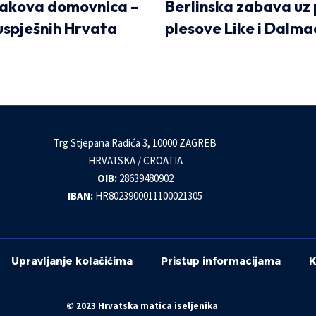
jakova domovnica –
Berlinska zabava uz 
 uspješnih Hrvata
plesove Like i Dalma
Trg Stjepana Radića 3, 10000 ZAGREB
HRVATSKA / CROATIA
OIB:
28639480902
IBAN:
HR8023900011100021305
Upravljanje kolačićima
Pristup informacijama
K
© 2023 Hrvatska matica iseljenika