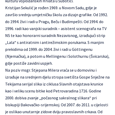
kulturu vojvođanskih Hrvata u Subotici.
Kristijan Sekulić je rođen 1969. u Novom Sadu, gdje je
završio srednju umjetničku školu za dizajn grafike. Od 1992.
do 1994. živi i radi u Pragu, Beču i Budimpešti. Od 1994. do
1996. radi kao vanjski suradnik – asistent scenografa na TV
NS te kao honorarni suradnik Nezavisnog, izrađujući strip
„Lala“ s antiratnim i antirežimskim porukama. S manjim
prekidima od 1999. do 2004. živi i radi u Göttingenu
(Njemačka), a potom u Mellingenu i Solothurnu (Švicarska),
gdje postiže zavidni uspjeh.
Na poziv msgr. Stjepana Milera vraća se u domovinu i
izrađuje na srednjem djelu stropa svetišta Gospe Snježne na
Tekijama serijal slika iz ciklusa Slavnih otajstava krunice
kao i veliku scenu bitke kod Petrovaradina 1716. Godine
2000. dobiva zvanje „počasnog sakralnog slikara“ pri
biskupiji Đakovačko-srijemskoj. Od 2007. do 2011. u cijelosti
je oslikao unutarnje zidove dviju pravoslavnih crkava. Od