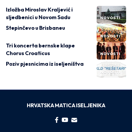
Izložba Miroslav Kraljević i
sljedbenici u Novom Sadu
NOVOSTI
Stepinčevo u Brisbaneu
NOVOSTI
Tri koncerta bernske klape
Chorus Croaticus
NOVOSTI
Poziv pjesnicima iz iseljeništva
NOVOSTI
HRVATSKA MATICA ISELJENIKA