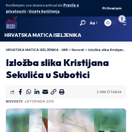
Korištenjem ove stranice prihvaćate
Pravila o
Prihvaćam
privatnosti
i
Uvjete korištenja
.
Open to
Aa
HRVATSKA MATICA ISELJENIKA
HRVATSKA MATICA ISELJENIKA - HMI
>
Novosti
>
Izložba slika Kristijana Sekulića u Subotici
Izložba slika Kristijana
Sekulića u Subotici
2 MIN ČITANJA
NOVOSTI
1. LISTOPADA 2013.