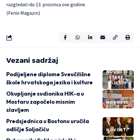
razgledati do 13. prosinca ove godine.
(Fenix Magazin)
Vezani sadržaj
NOVOSTI
Podijeljene diplome Sveučilišne
STARE
škole hrvatskoga jezika i kulture
VIJESTI
Okupljanje sudionika HIK-a u
Mostaru započelo misnim
NOVOSTI
slavljem
Predsjednica u Bostonu uručila
odličje Soljačiću
NOVOSTI