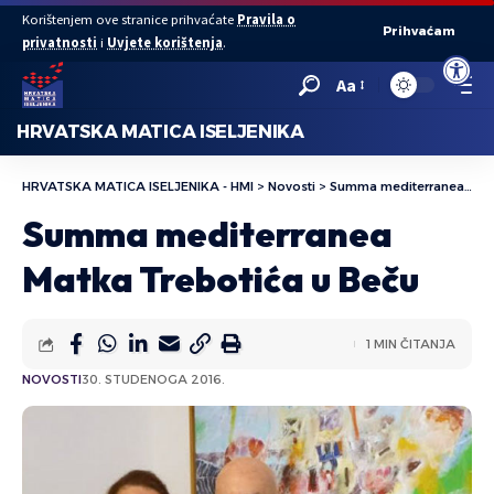
Korištenjem ove stranice prihvaćate
Pravila o
Prihvaćam
privatnosti
i
Uvjete korištenja
.
Open to
Aa
HRVATSKA MATICA ISELJENIKA
HRVATSKA MATICA ISELJENIKA - HMI
>
Novosti
>
Summa mediterranea Matka Trebotića u Beču
Summa mediterranea
Matka Trebotića u Beču
1 MIN ČITANJA
NOVOSTI
30. STUDENOGA 2016.