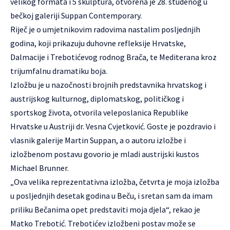
velikog formata i 5 skulptura, otvorena je 28. studenog u
bečkoj galeriji Suppan Contemporary.
Riječ je o umjetnikovim radovima nastalim posljednjih
godina, koji prikazuju duhovne refleksije Hrvatske,
Dalmacije i Trebotićevog rodnog Brača, te Mediterana kroz
trijumfalnu dramatiku boja.
Izložbu je u nazočnosti brojnih predstavnika hrvatskog i
austrijskog kulturnog, diplomatskog, političkog i
sportskog života, otvorila veleposlanica Republike
Hrvatske u Austriji dr. Vesna Cvjetković. Goste je pozdravio i
vlasnik galerije Martin Suppan, a o autoru izložbe i
izložbenom postavu govorio je mladi austrijski kustos
Michael Brunner.
„Ova velika reprezentativna izložba, četvrta je moja izložba
u posljednjih desetak godina u Beču, i sretan sam da imam
priliku Bečanima opet predstaviti moja djela“, rekao je
Matko Trebotić
.
Trebotićev izložbeni postav može se