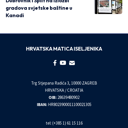
Dubrovnik i Split na izložbi
gradova svjetske baštine u
NOVOSTI
Kanadi
HRVATSKA MATICA ISELJENIKA
Trg Stjepana Radića 3, 10000 ZAGREB
HRVATSKA / CROATIA
OIB:
28639480902
IBAN:
HR8023900011100021305
tel: (+385 1) 61 15 116