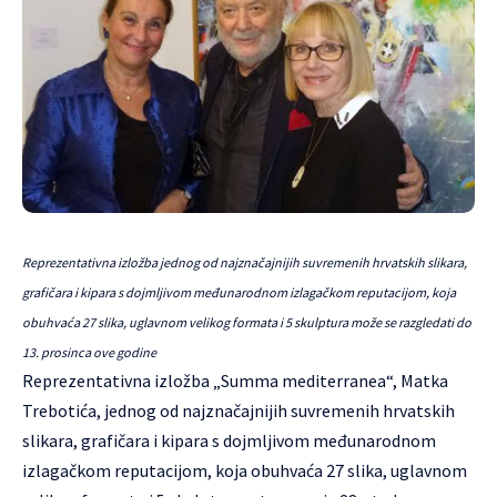
Reprezentativna izložba jednog od najznačajnijih suvremenih hrvatskih slikara,
grafičara i kipara s dojmljivom međunarodnom izlagačkom reputacijom, koja
obuhvaća 27 slika, uglavnom velikog formata i 5 skulptura može se razgledati do
13. prosinca ove godine
Reprezentativna izložba „Summa mediterranea“, Matka
Trebotića, jednog od najznačajnijih suvremenih hrvatskih
slikara, grafičara i kipara s dojmljivom međunarodnom
izlagačkom reputacijom, koja obuhvaća 27 slika, uglavnom