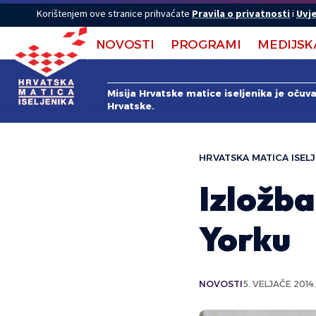
Korištenjem ove stranice prihvaćate
Pravila o privatnosti
i
Uvje
NOVOSTI
PROGRAMI
MEDIJSK
Misija Hrvatske matice iseljenika je očuv
Hrvatske.
HRVATSKA MATICA ISELJ
Izložba
Yorku
NOVOSTI
5. VELJAČE 2014.