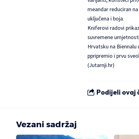
meandar reduciran na j
uključena i boja.
Kniferovi radovi prik
suvremene umjetnosti u
Hrvatsku na Biennalu u
ppripremio i prvu sve
(Jutarnji.hr)
Podijeli ovaj
Vezani sadržaj