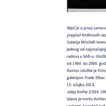
Riječ je o prvoj samos
pregled Kniferovih ra
Galerija Mitchell-Innes
jednog od najznačajniji
radova u SAD-u. Izložb
od 1960. do 2000. god
Kustos izložbe je foto
galerijom Frank Elbaz G
15. ožujka 2014.
Julije Knifer (1924.-2
Glavni je motiv Knifer
varijanti, koristeći pr