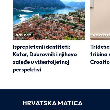
NOVOSTI
NOVOSTI
Isprepleteni identiteti:
Trideset
Kotor, Dubrovnik i njihovo
tribina
zaleđe u višestoljetnoj
Croatic
perspektivi
HRVATSKA MATICA