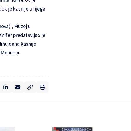
dok je kasnije u njega
eva) , Muzej u
nifer predstavljao je
dinu dana kasnije
i Meandar.