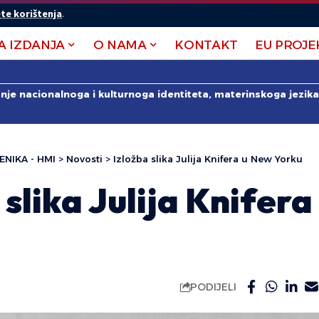
te korištenja
.
A IZDANJA
O NAMA
KONTAKT
EU PROJE
anje nacionalnoga i kulturnoga identiteta, materinskoga jezika 
ENIKA - HMI
>
Novosti
>
Izložba slika Julija Knifera u New Yorku
 slika Julija Knifer
PODIJELI