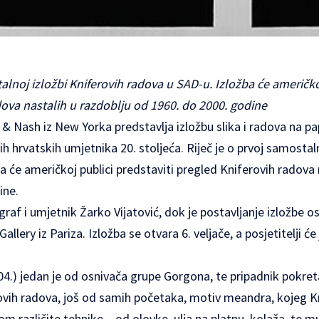
talnoj izložbi Kniferovih radova u SAD-u. Izložba će američko
dova nastalih u razdoblju od 1960. do 2000. godine
 & Nash iz New Yorka predstavlja izložbu slika i radova na pap
h hrvatskih umjetnika 20. stoljeća. Riječ je o prvoj samostaln
a će američkoj publici predstaviti pregled Kniferovih radova 
ine.
graf i umjetnik Žarko Vijatović, dok je postavljanje izložbe o
allery iz Pariza. Izložba se otvara 6. veljače, a posjetitelji ć
004.) jedan je od osnivača grupe Gorgona, te pripadnik pokre
ovih radova, još od samih početaka, motiv meandra, kojeg Kn
itom različite tehnike – od olovke, ulja na platnu, kolaža, te m