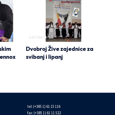
NOVOSTI
nskim
Dvobroj Žive zajednice za
Lennox
svibanj i lipanj
tel: (+385 1) 61 15 116
fax: (+385 1) 61 11 522