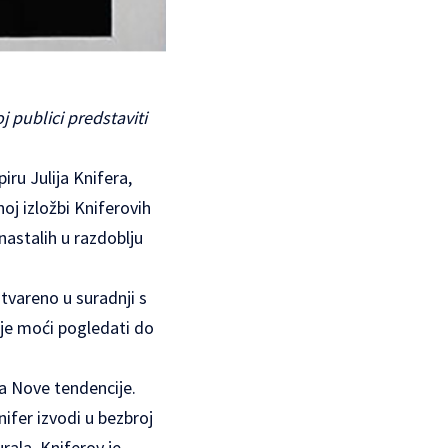
j publici predstaviti
iru Julija Knifera,
oj izložbi Kniferovih
nastalih u razdoblju
stvareno u suradnji s
e je moći pogledati do
ta Nove tendencije.
ifer izvodi u bezbroj
urala. Kniferov je