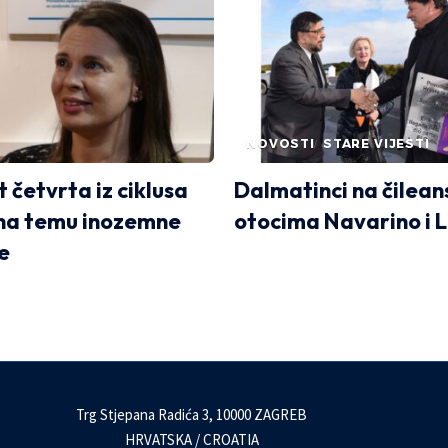
NOVOSTI
STARE VIJESTI
 četvrta iz ciklusa
Dalmatinci na čilea
 na temu inozemne
otocima Navarino i 
e
Trg Stjepana Radića 3, 10000 ZAGREB
HRVATSKA / CROATIA