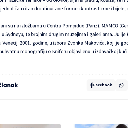
ednoličan ritam kontinuirane forme i kontrast crne i bijele, 
azani su na izložbama u Centru Pompidue (Pariz), MAMCO (Gen
 Sydneyu, te brojnim drugim muzejima i galerijama. Julije K
 Veneciji 2001. godine, u izboru Zvonka Makovića, koji je go
obuhvatnu monografiju o Kniferu objavljenu u izdavačkoj kuć
 članak
Facebook