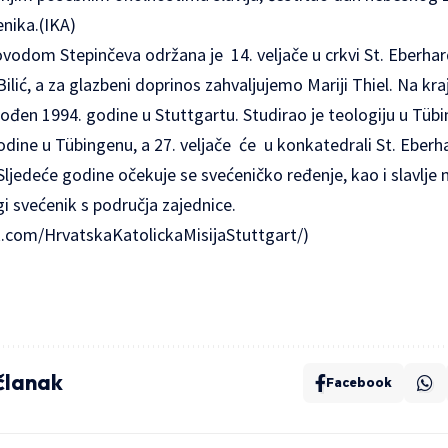
enika.(IKA)
vodom Stepinčeva održana je 14. veljače u crkvi St. Eberhar
Bilić, a za glazbeni doprinos zahvaljujemo Mariji Thiel. Na kr
rođen 1994. godine u Stuttgartu. Studirao je teologiju u Tübin
odine u Tübingenu, a 27. veljače će u konkatedrali St. Eberh
Sljedeće godine očekuje se svećeničko ređenje, kao i slavlje
ugi svećenik s područja zajednice.
k.com/HrvatskaKatolickaMisijaStuttgart/)
 članak
Facebook