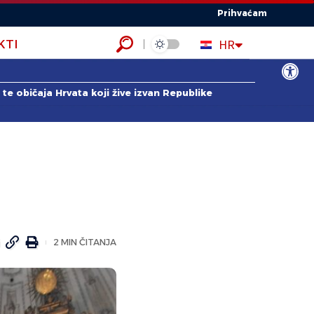
Prihvaćam
EN
HR
KTI
ES
Open to
te običaja Hrvata koji žive izvan Republike
2 MIN ČITANJA