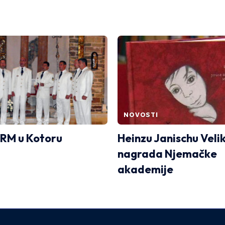
NOVOSTI
RM u Kotoru
Heinzu Janischu Veli
nagrada Njemačke
akademije