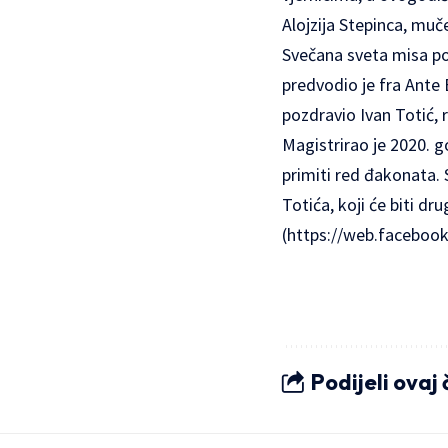
Alojzija Stepinca, muč
Svečana sveta misa po
predvodio je fra Ante 
pozdravio Ivan Totić, 
Magistrirao je 2020. g
primiti red đakonata. 
Totića, koji će biti dr
(https://web.faceboo
Podijeli ovaj