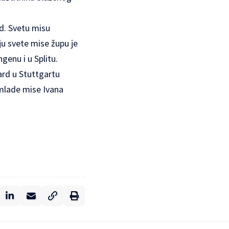
d. Svetu misu
aju svete mise župu je
genu i u Splitu.
ard u Stuttgartu
 mlade mise Ivana