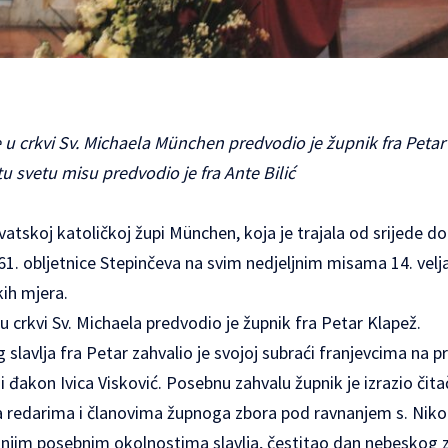
u crkvi Sv. Michaela München predvodio je župnik fra Petar K
u svetu misu predvodio je fra Ante Bilić
atskoj katoličkoj župi München, koja je trajala od srijede do 
. obljetnice Stepinčeva na svim nedjeljnim misama 14. velj
ih mjera.
u crkvi Sv. Michaela predvodio je župnik fra Petar Klapež.
g slavlja fra Petar zahvalio je svojoj subraći franjevcima na
i đakon Ivica Visković. Posebnu zahvalu župnik je izrazio čita
a redarima i članovima župnoga zbora pod ravnanjem s. Nikoli
šnjim posebnim okolnostima slavlja, čestitao dan nebeskog 