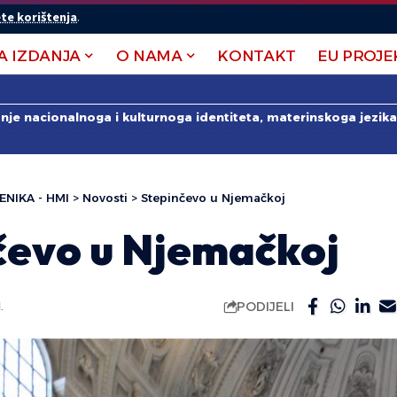
te korištenja
.
A IZDANJA
O NAMA
KONTAKT
EU PROJE
anje nacionalnoga i kulturnoga identiteta, materinskoga jezika 
ENIKA - HMI
>
Novosti
>
Stepinčevo u Njemačkoj
čevo u Njemačkoj
PODIJELI
.