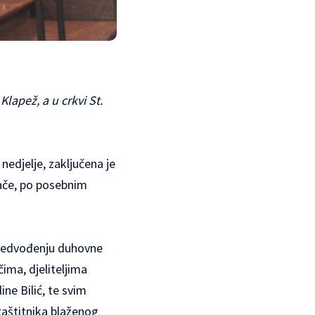
lapež, a u crkvi St.
nedjelje, zaključena je
ače, po posebnim
 predvođenju duhovne
čima, djeliteljima
ne Bilić, te svim
zaštitnika blaženog