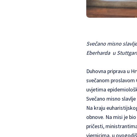
Svečano misno slavlje 
Eberharda u Stuttgart
Duhovna priprava u Hrv
svečanom proslavom 61
uvjetima epidemiološk
Svečano misno slavlje 
Na kraju euharistijsko
obnove. Na misi je bio 
pričesti, ministrantim
vjernicima, u ovogodi