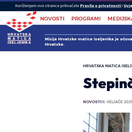
Korištenjem ove stranice prihvaćate
Pravila o privatnosti
i
Uvje
NOVOSTI
PROGRAMI
MEDIJSK
Misija Hrvatske matice iseljenika je očuv
Hrvatske.
HRVATSKA MATICA ISELJ
Stepin
NOVOSTI
16. VELJAČE 2021