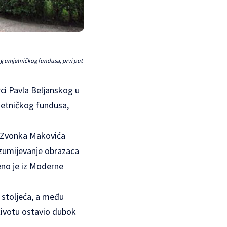
og umjetničkog fundusa, prvi put
rci Pavla Beljanskog u
jetničkog fundusa,
ru Zvonka Makovića
azumijevanje obrazaca
jeno je iz Moderne
 stoljeća, a među
 životu ostavio dubok