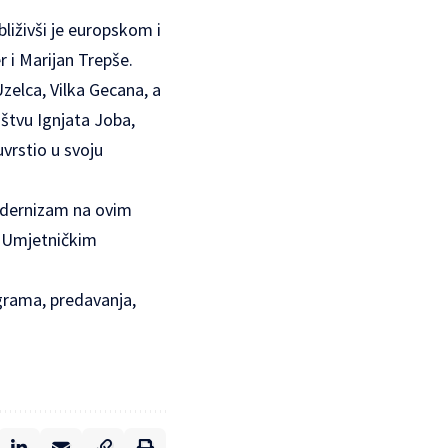
liživši je europskom i
r i Marijan Trepše.
zelca, Vilka Gecana, a
aštvu Ignjata Joba,
uvrstio u svoju
modernizam na ovim
i Umjetničkim
ograma, predavanja,