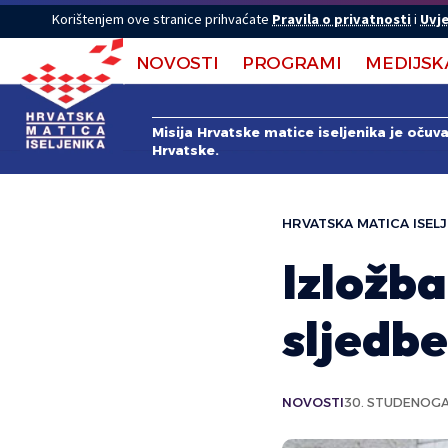
Korištenjem ove stranice prihvaćate
Pravila o privatnosti
i
Uvje
NOVOSTI
PROGRAMI
MEDIJSK
Misija Hrvatske matice iseljenika je očuv
Hrvatske.
HRVATSKA MATICA ISELJ
Izložba
sljedb
NOVOSTI
30. STUDENOGA 