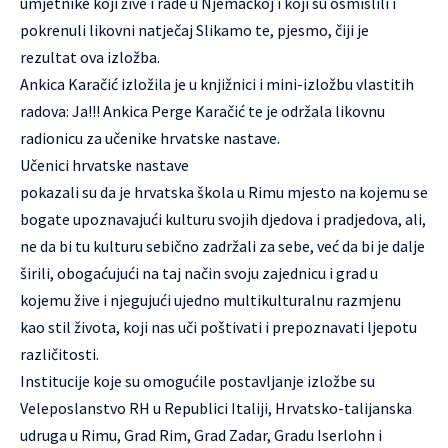
umjetnike koji žive i rade u Njemačkoj i koji su osmislili i
pokrenuli likovni natječaj Slikamo te, pjesmo, čiji je
rezultat ova izložba.
Ankica Karačić izložila je u knjižnici i mini-izložbu vlastitih
radova: Ja!!! Ankica Perge Karačić te je održala likovnu
radionicu za učenike hrvatske nastave.
Učenici hrvatske nastave
pokazali su da je hrvatska škola u Rimu mjesto na kojemu se
bogate upoznavajući kulturu svojih djedova i pradjedova, ali,
ne da bi tu kulturu sebično zadržali za sebe, već da bi je dalje
širili, obogaćujući na taj način svoju zajednicu i grad u
kojemu žive i njegujući ujedno multikulturalnu razmjenu
kao stil života, koji nas uči poštivati i prepoznavati ljepotu
različitosti.
Institucije koje su omogućile postavljanje izložbe su
Veleposlanstvo RH u Republici Italiji, Hrvatsko-talijanska
udruga u Rimu, Grad Rim, Grad Zadar, Gradu Iserlohn i