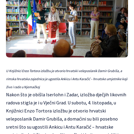
U Knjižnici Enzo Tortora izložbu je otvorio hrvatski veleposlanik Damir Grubiša, a
rimska hrvatska zajednica je ugostila Ankicu i Antu Karačić – hrvatske umjetnike koji
žive i rade u Njemačkoj
Nakon što je obišla Iserlohn i Zadar, izložba dječjih likovnih
radova stigla je i u Vječni Grad. U subotu, 4. listopada, u
Knjižnici Enzo Tortora izložbu je otvorio hrvatski
veleposlanik Damir Grubiša, a domaćini su bili posebno
sretni što su ugostili Ankicu i Antu Karačić – hrvatske