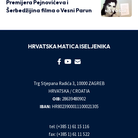
Premijera Pejnovićeva i
Šerbedžijina filma o Vesni Parun
NOVOSTI
HRVATSKA MATICA ISELJENIKA
Trg Stjepana Radića 3, 10000 ZAGREB
HRVATSKA / CROATIA
OIB:
28639480902
IBAN:
HR8023900011100021305
tel: (+385 1) 61 15 116
fax: (+385 1) 61 11 522