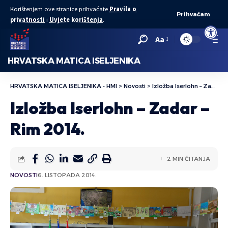
Korištenjem ove stranice prihvaćate
Pravila o
Prihvaćam
privatnosti
i
Uvjete korištenja
.
Open to
Aa
HRVATSKA MATICA ISELJENIKA
HRVATSKA MATICA ISELJENIKA - HMI
>
Novosti
>
Izložba Iserlohn – Zadar – Rim 2014.
Izložba Iserlohn – Zadar –
Rim 2014.
2 MIN ČITANJA
NOVOSTI
6. LISTOPADA 2014.