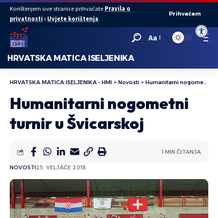
Korištenjem ove stranice prihvaćate
Pravila o
Prihvaćam
privatnosti
i
Uvjete korištenja
.
Open to
Aa
HRVATSKA MATICA ISELJENIKA
HRVATSKA MATICA ISELJENIKA - HMI
>
Novosti
>
Humanitarni nogometni turnir u Švicarskoj
Humanitarni nogometni
turnir u Švicarskoj
1 MIN ČITANJA
NOVOSTI
25. VELJAČE 2018.