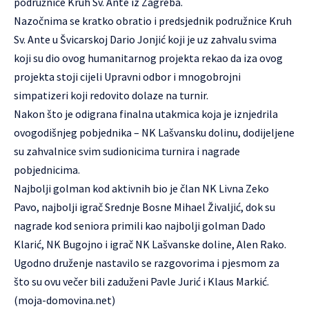
podružnice Kruh Sv. Ante iz Zagreba.
Nazočnima se kratko obratio i predsjednik podružnice
Kruh
Sv. Ante
u Švicarskoj Dario Jonjić koji je uz zahvalu svima
koji su dio ovog humanitarnog projekta rekao da iza ovog
projekta stoji cijeli Upravni odbor i mnogobrojni
simpatizeri koji redovito dolaze na turnir.
Nakon što je odigrana finalna utakmica koja je iznjedrila
ovogodišnjeg pobjednika – NK Lašvansku dolinu, dodijeljene
su zahvalnice svim sudionicima turnira i nagrade
pobjednicima.
Najbolji golman kod aktivnih bio je član NK Livna Zeko
Pavo, najbolji igrač Srednje Bosne Mihael Živaljić, dok su
nagrade kod seniora primili kao najbolji golman Dado
Klarić, NK Bugojno i igrač NK Lašvanske doline, Alen Rako.
Ugodno druženje nastavilo se razgovorima i pjesmom za
što su ovu večer bili zaduženi Pavle Jurić i Klaus Markić.
(
moja-domovina.net
)