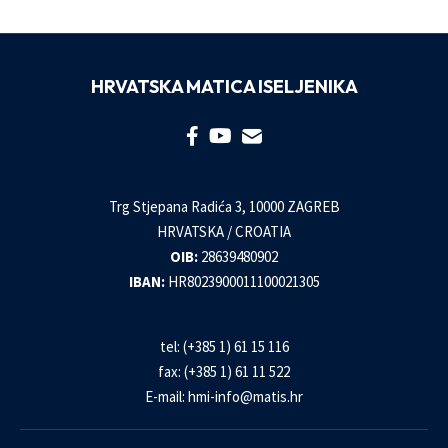
HRVATSKA MATICA ISELJENIKA
Trg Stjepana Radića 3, 10000 ZAGREB
HRVATSKA / CROATIA
OIB:
28639480902
IBAN:
HR8023900011100021305
tel: (+385 1) 61 15 116
fax: (+385 1) 61 11 522
E-mail:
hmi-info@matis.hr