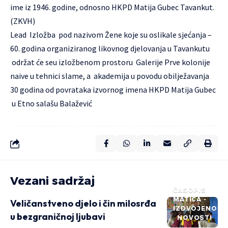
ime iz 1946. godine, odnosno HKPD Matija Gubec Tavankut.
(ZKVH)
Lead Izložba pod nazivom Žene koje su oslikale sjećanja –
60. godina organiziranog likovnog djelovanja u Tavankutu
održat će seu izložbenom prostoru Galerije Prve kolonije
naive u tehnici slame, a akademija u povodu obilježavanja
30 godina od povrataka izvornog imena HKPD Matija Gubec
u Etno salašu Balažević
Vezani sadržaj
ČASOPIS
MATICA -
Veličanstveno djelo i čin milosrđa
IZDVOJENO
u bezgraničnoj ljubavi
NOVOSTI