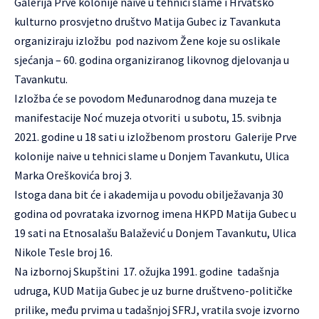
Galerija Prve kolonije naive u tehnici slame i Hrvatsko
kulturno prosvjetno društvo Matija Gubec iz Tavankuta
organiziraju izložbu pod nazivom Žene koje su oslikale
sjećanja – 60. godina organiziranog likovnog djelovanja u
Tavankutu.
Izložba će se povodom Međunarodnog dana muzeja te
manifestacije Noć muzeja otvoriti u subotu, 15. svibnja
2021. godine u 18 sati u izložbenom prostoru Galerije Prve
kolonije naive u tehnici slame u Donjem Tavankutu, Ulica
Marka Oreškovića broj 3.
Istoga dana bit će i akademija u povodu obilježavanja 30
godina od povrataka izvornog imena HKPD Matija Gubec u
19 sati na Etnosalašu Balažević u Donjem Tavankutu, Ulica
Nikole Tesle broj 16.
Na izbornoj Skupštini 17. ožujka 1991. godine tadašnja
udruga, KUD Matija Gubec je uz burne društveno-političke
prilike, među prvima u tadašnjoj SFRJ, vratila svoje izvorno