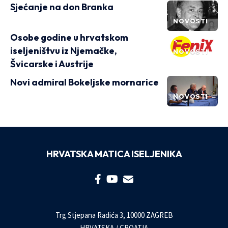
Sjećanje na don Branka
NOVOSTI
Osobe godine u hrvatskom
iseljeništvu iz Njemačke,
NOVOSTI
Švicarske i Austrije
Novi admiral Bokeljske mornarice
NOVOSTI
HRVATSKA MATICA ISELJENIKA
Trg Stjepana Radića 3, 10000 ZAGREB
HRVATSKA / CROATIA