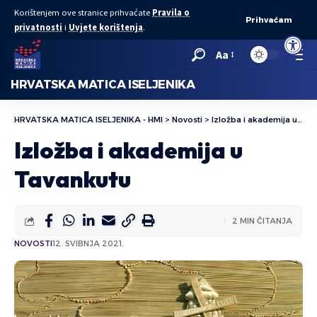
Korištenjem ove stranice prihvaćate
Pravila o
Prihvaćam
privatnosti
i
Uvjete korištenja
.
Open to
Aa
HRVATSKA MATICA ISELJENIKA
HRVATSKA MATICA ISELJENIKA - HMI
>
Novosti
>
Izložba i akademija u Tavankutu
Izložba i akademija u
Tavankutu
2 MIN ČITANJA
NOVOSTI
12. SVIBNJA 2021.