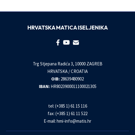
HRVATSKA MATICA ISELJENIKA
Trg Stjepana Radića 3, 10000 ZAGREB
HRVATSKA / CROATIA
OIB:
28639480902
IBAN:
HR8023900011100021305
tel: (+385 1) 61 15 116
fax: (+385 1) 61 11 522
E-mail:
hmi-info@matis.hr