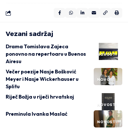
Vezani sadržaj
Drama Tomislava Zajeca
ponovno na repertoaru u Buenos
NOVOSTI
Airesu
Večer poezije Nasje Bošković
Meyer i Nasje Wickerhauser u
NOVOSTI
Splitu
Riječ Božja u riječi hrvatskoj
NOVOSTI
Preminula Ivanka Maslać
NOVOSTI