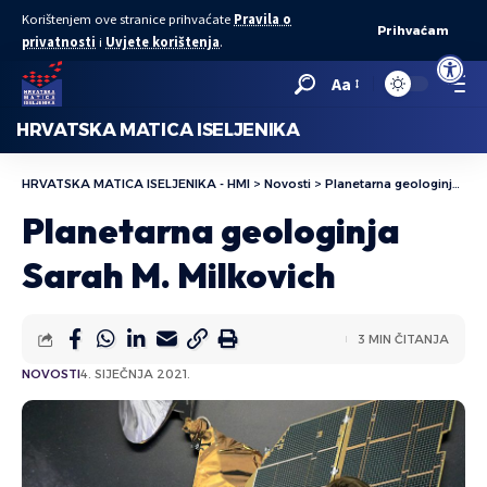
Korištenjem ove stranice prihvaćate
Pravila o
Prihvaćam
privatnosti
i
Uvjete korištenja
.
Open to
Aa
HRVATSKA MATICA ISELJENIKA
HRVATSKA MATICA ISELJENIKA - HMI
>
Novosti
>
Planetarna geologinja Sarah M. Milkovich
Planetarna geologinja
Sarah M. Milkovich
3 MIN ČITANJA
NOVOSTI
4. SIJEČNJA 2021.