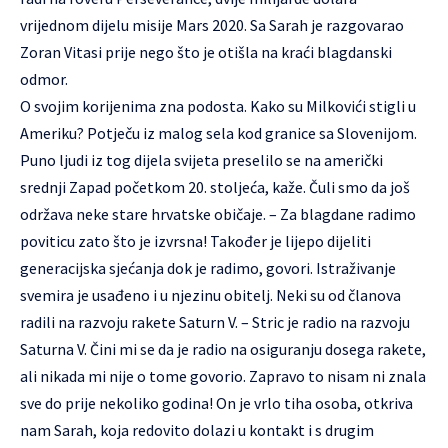
vrijednom dijelu misije Mars 2020. Sa Sarah je razgovarao
Zoran Vitasi prije nego što je otišla na kraći blagdanski
odmor.
O svojim korijenima zna podosta. Kako su Milkovići stigli u
Ameriku? Potječu iz malog sela kod granice sa Slovenijom.
Puno ljudi iz tog dijela svijeta preselilo se na američki
srednji Zapad početkom 20. stoljeća, kaže. Čuli smo da još
održava neke stare hrvatske običaje. – Za blagdane radimo
poviticu zato što je izvrsna! Također je lijepo dijeliti
generacijska sjećanja dok je radimo, govori. Istraživanje
svemira je usađeno i u njezinu obitelj. Neki su od članova
radili na razvoju rakete Saturn V. – Stric je radio na razvoju
Saturna V. Čini mi se da je radio na osiguranju dosega rakete,
ali nikada mi nije o tome govorio. Zapravo to nisam ni znala
sve do prije nekoliko godina! On je vrlo tiha osoba, otkriva
nam Sarah, koja redovito dolazi u kontakt i s drugim