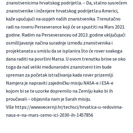
znanstvenicima hrvatskog podrijetla. – Da, stalno susrećem
znanstvenike i inženjere hrvatskog podrijetla u Americi,
kaže upućujući na uspjeh naših znanstvenika. Trenutačno
radi na roveru Perseverance koji će se spustiti na Mars 2021.
godine. Radim na Perseveranceu od 2013. godine uključujući
osmišljavanje načina suradnje između znanstvenika i
projektanata u smislu da se isplanira što će rover svakoga
dana raditi na površini Marsa. U ovom trenutku brine se oko
toga da naš veliki međunarodni znanstveni tim bude
spreman za početak istraživanja kada rover prizemlji.
Namjera je napraviti zajedničku misiju NASA-e i ESA-e
kojom bi se te uzorke dopremilo na Zemlju kako bi ih
proučavali – objasnila nam je Sarah misiju.
Više
https://www.vecernji.hr/techsci/hrvatica-u-redovima-
nasa-e-na-mars-cemo-ici-2030-ih-1457856