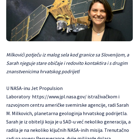
Milkovići potječu iz malog sela kod granice sa Slovenijom, a
Sarah njeguje stare običaje i redovito kontaktira i s drugim
znanstvenicima hrvatskog podrijetl
U NASA-inu Jet Propulsion
Laboratory
https://www.jpl.nasa.gov
/ istraživačkom i
razvojnom centru američke svemirske agencije, radi Sarah
M. Milkovich, planetarna geologinja hrvatskog podrijetla.
Sarah je iz obitelji koja je u SAD-u već nekoliko generacija, a
radila je na nekoliko ključnih NASA-inih misija. Trenutačno
radi na roveru Perseverance, dvije milijarde dolara