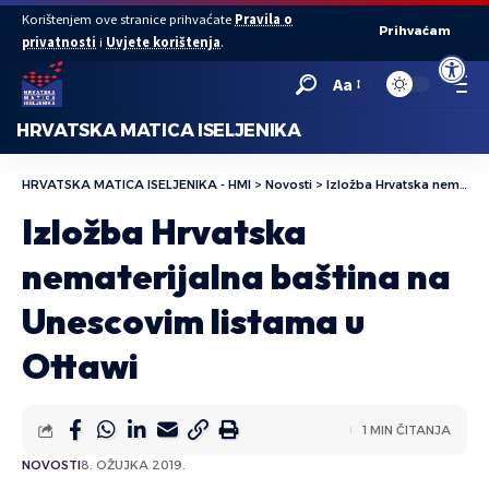
Korištenjem ove stranice prihvaćate
Pravila o
Prihvaćam
privatnosti
i
Uvjete korištenja
.
Open to
Aa
HRVATSKA MATICA ISELJENIKA
HRVATSKA MATICA ISELJENIKA - HMI
>
Novosti
>
Izložba Hrvatska nematerijalna baština na Unescovim listama u Ottawi
Izložba Hrvatska
nematerijalna baština na
Unescovim listama u
Ottawi
1 MIN ČITANJA
NOVOSTI
8. OŽUJKA 2019.