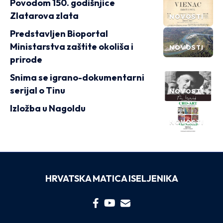
Povodom 150. godišnjice
Zlatarova zlata
NOVOSTI
Predstavljen Bioportal
Ministarstva zaštite okoliša i
NOVOSTI
prirode
Snima se igrano-dokumentarni
serijal o Tinu
NOVOSTI
Izložba u Nagoldu
NOVOSTI
HRVATSKA MATICA ISELJENIKA