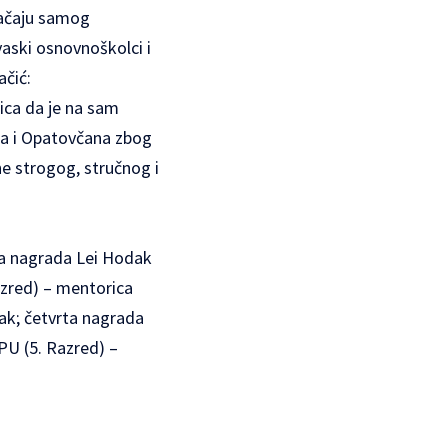
značaju samog
vaski osnovnoškolci i
ačić:
nica da je na sam
ana i Opatovčana zbog
ne strogog, stručnog i
rta nagrada Lei Hodak
azred) – mentorica
ak; četvrta nagrada
PU (5. Razred) –