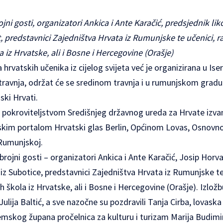
ojni gosti, organizatori Ankica i Ante Karačić, predsjednik li
 predstavnici Zajedništva Hrvata iz Rumunjske te učenici, ravn
 iz Hrvatske, ali i Bosne i Hercegovine (Orašje)
 hrvatskih učenika iz cijelog svijeta već je organizirana u Is
 travnja, održat će se sredinom travnja i u rumunjskom gradu
ski Hrvati.
 pokroviteljstvom Središnjeg državnog ureda za Hrvate izva
etskim portalom Hrvatski glas Berlin, Općinom Lovas, Osnov
Rumunjskoj.
 brojni gosti – organizatori Ankica i Ante Karačić, Josip Horv
iz Subotice, predstavnici Zajedništva Hrvata iz Rumunjske te u
ih škola iz Hrvatske, ali i Bosne i Hercegovine (Orašje). Izložb
ulija Baltić, a sve nazočne su pozdravili Tanja Cirba, lovaska
emskog župana pročelnica za kulturu i turizam Marija Budimir