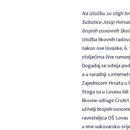
Na izložbu su stigli br
Subotice Josip Horvat,
brojnih osnovnih škola
Izložba likovnih radova
nakon ove lovaske, 6.
stoljećima žive rumunj
Događaj se odvija pod
a u suradnji s intern
Zajednicom Hrvata u 
Stoga su u Lovasu bili
likovne udruge CroArt 
učitelji brojnih osnovn
ravnateljica OŠ Lovas J
u ime vukovarsko-srij