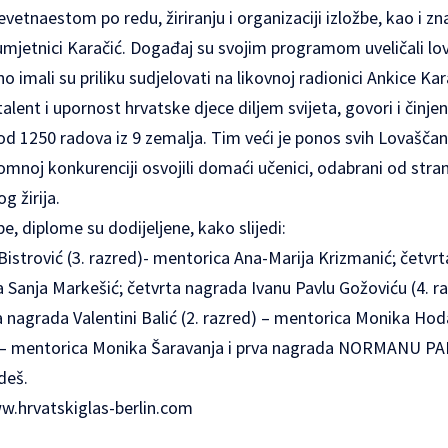
etnaestom po redu, žiriranju i organizaciji izložbe, kao i 
umjetnici Karačić. Događaj su svojim programom uveličali lo
dno imali su priliku sudjelovati na likovnoj radionici Ankice Kar
talent i upornost hrvatske djece diljem svijeta, govori i činje
e od 1250 radova iz 9 zemalja. Tim veći je ponos svih Lovašč
mnoj konkurenciji osvojili domaći učenici, odabrani od stra
 žirija.
e, diplome su dodijeljene, kako slijedi:
Bistrović (3. razred)- mentorica Ana-Marija Krizmanić; četv
a Sanja Markešić; četvrta nagrada Ivanu Pavlu Gožoviću (4. r
a nagrada Valentini Balić (2. razred) – mentorica Monika Hod
ed) – mentorica Monika Šaravanja i prva nagrada NORMANU PA
deš.
w.hrvatskiglas-berlin.com