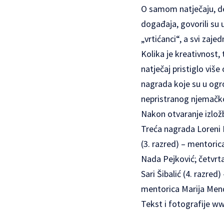
O samom natječaju, dev
događaja, govorili su 
„vrtićanci“, a svi zaje
Kolika je kreativnost, 
natječaj pristiglo viš
nagrada koje su u ogro
nepristranog njemačkog
Nakon otvaranje izložb
Treća nagrada Loreni 
(3. razred) – mentoric
Nada Pejković; četvrt
Sari Šibalić (4. razr
mentorica Marija Men
Tekst i fotografije
ww