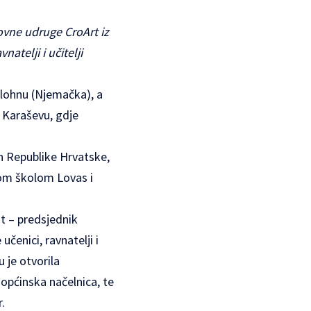
kovne udruge CroArt iz
atelji i učitelji
erlohnu (Njemačka), a
 Karaševu, gdje
n Republike Hrvatske,
nom školom Lovas i
at – predsjednik
čenici, ravnatelji i
u je otvorila
 općinska načelnica, te
.