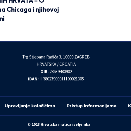
NIH HRVATA – O
a Chicaga i njihovoj
ni
Trg Stjepana Radića 3, 10000 ZAGREB
HRVATSKA / CROATIA
OIB:
28639480902
IBAN:
HR8023900011100021305
Upravljanje kolačićima
Pristup informacijama
K
© 2023 Hrvatska matica iseljenika