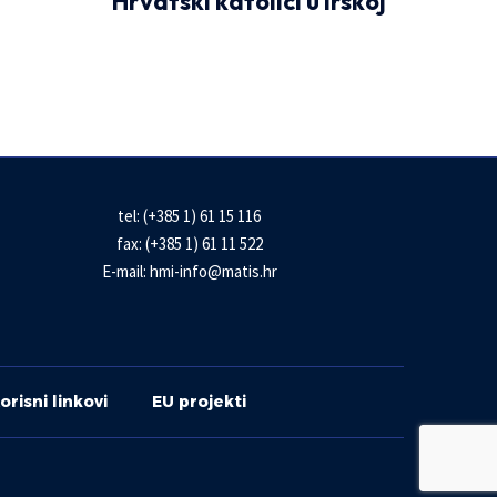
Hrvatski katolici u Irskoj
tel: (+385 1) 61 15 116
fax: (+385 1) 61 11 522
E-mail:
hmi-info@matis.hr
orisni linkovi
EU projekti