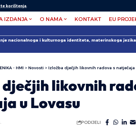
te korištenja
.
A IZDANJA
O NAMA
KONTAKT
EU PROJE
anje nacionalnoga i kulturnoga identiteta, materinskoga jezika 
ENIKA - HMI
>
Novosti
>
Izložba dječjih likovnih radova s natječaja
 dječjih likovnih ra
aja u Lovasu
PODIJELI
.