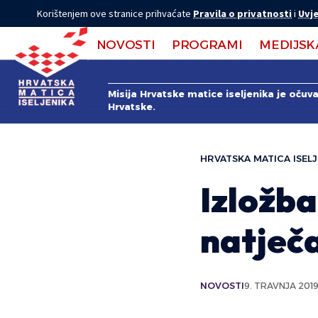
Korištenjem ove stranice prihvaćate
Pravila o privatnosti
i
Uvje
NOVOSTI
PROGRAMI
MEDIJSK
Misija Hrvatske matice iseljenika je očuv
Hrvatske.
HRVATSKA MATICA ISELJ
Izložba
natječ
NOVOSTI
9. TRAVNJA 2019