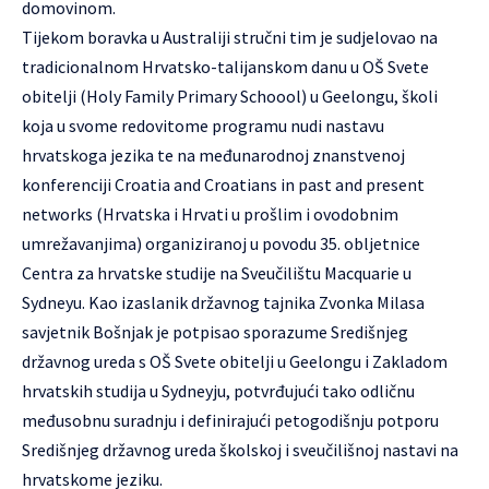
domovinom.
Tijekom boravka u Australiji stručni tim je sudjelovao na
tradicionalnom Hrvatsko-talijanskom danu u OŠ Svete
obitelji (Holy Family Primary Schoool) u Geelongu, školi
koja u svome redovitome programu nudi nastavu
hrvatskoga jezika te na međunarodnoj znanstvenoj
konferenciji Croatia and Croatians in past and present
networks (Hrvatska i Hrvati u prošlim i ovodobnim
umrežavanjima) organiziranoj u povodu 35. obljetnice
Centra za hrvatske studije na Sveučilištu Macquarie u
Sydneyu. Kao izaslanik državnog tajnika Zvonka Milasa
savjetnik Bošnjak je potpisao sporazume Središnjeg
državnog ureda s OŠ Svete obitelji u Geelongu i Zakladom
hrvatskih studija u Sydneyju, potvrđujući tako odličnu
međusobnu suradnju i definirajući petogodišnju potporu
Središnjeg državnog ureda školskoj i sveučilišnoj nastavi na
hrvatskome jeziku.