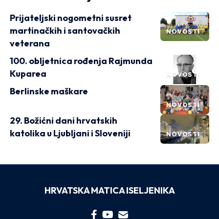
Prijateljski nogometni susret
martinačkih i santovačkih
NOVOSTI
veterana
100. obljetnica rođenja Rajmunda
Kuparea
NOVOSTI
Berlinske maškare
NOVOSTI
29. Božićni dani hrvatskih
katolika u Ljubljani i Sloveniji
NOVOSTI
HRVATSKA MATICA ISELJENIKA