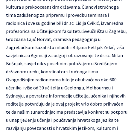
kultura u prekooceanskim državama. Članovi stručnoga
tima zaduženog za pripremu i provedbu seminara i
radionica i ove su godine bili dr. sc. Lidija Cvikić, izvanredna
profesorica na Učiteljskom fakultetu Sveučilišta u Zagrebu,
Grozdana Lajić Horvat, dramska pedagoginja u
Zagrebačkom kazalištu mladih i Biljana Petljak Zekić, viša
savjetnica u Agenciji za odgoj i obrazovanje te dr. sc. Milan
Bošnjak, savjetnik s posebnim položajem u Središnjem
državnom uredu, koordinator stručnoga tima.
Ovogodišnjim radionicama bilo je obuhvaćeno oko 600
učenika i više od 30 učitelja u Geelongu, Melbourneu i
Sydneyju, a povratne informacije učitelja, učenika i njihovih
roditelja potvrđuju da je ovaj projekt vrlo dobro prihvaćen
te da našim sunarodnjacima predstavlja konkretnu potporu
u unaprjeđenju učenja i poučavanja hrvatskoga jezika te
razvijanju povezanosti s hrvatskim jezikom, kulturom i