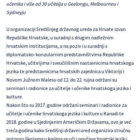
učenika i više od 30 učitelja u Geelongu, Melbourneu i
Sydneyju
U organizaciji Središnjeg državnog ureda za Hrvate izvan
Republike Hrvatske, u suradnji s drugim nadležnim
hrvatskim institucijama, a na poziv i u suradnji s
diplomatsko-konzularnim predstavništvima Republike
Hrvatske, učiteljima i sveučilišnim nastavnicima hrvatskoga
jezika te predstavnicima hrvatskih zajednica u Viktoriji i
Novom Južnom Walesu od 12. do 22. rujna održani su
seminari i radionice za učitelje i učenike hrvatskoga jezika i
kulture.
Nakon što su 2017. godine održani seminari i radionice za
učitelje i učenike hrvatskoga jezika i kulture u Kanadi te
2018. godine u Sjedinjenim Američkim Državama, ovo je već
treća godina kako Središnji državni ured organizira stručnu
potporu školama u kojima se uči i poučava hrvatski jezik i