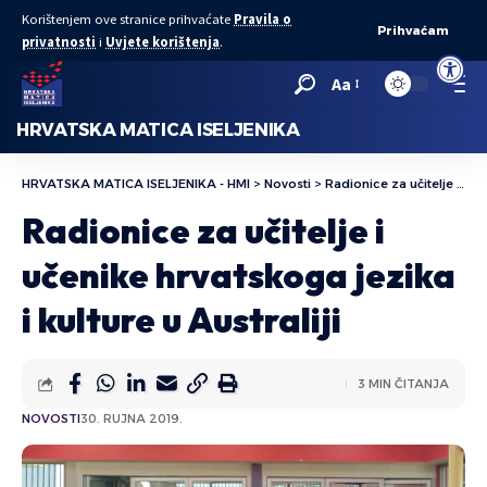
Korištenjem ove stranice prihvaćate
Pravila o
Prihvaćam
privatnosti
i
Uvjete korištenja
.
Open to
Aa
HRVATSKA MATICA ISELJENIKA
HRVATSKA MATICA ISELJENIKA - HMI
>
Novosti
>
Radionice za učitelje i učenike hrvatskoga jezika i kulture u Australiji
Radionice za učitelje i
učenike hrvatskoga jezika
i kulture u Australiji
3 MIN ČITANJA
NOVOSTI
30. RUJNA 2019.