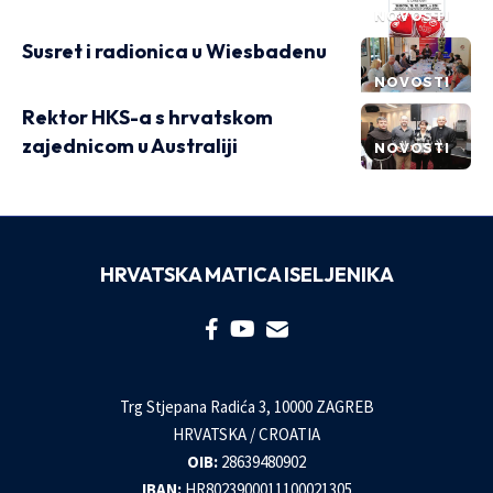
NOVOSTI
Susret i radionica u Wiesbadenu
NOVOSTI
Rektor HKS-a s hrvatskom
zajednicom u Australiji
NOVOSTI
HRVATSKA MATICA ISELJENIKA
Trg Stjepana Radića 3, 10000 ZAGREB
HRVATSKA / CROATIA
OIB:
28639480902
IBAN:
HR8023900011100021305