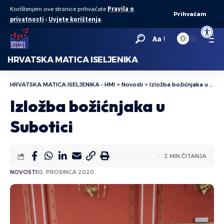
Korištenjem ove stranice prihvaćate
Pravila o
Prihvaćam
privatnosti
i
Uvjete korištenja
.
Open to
Aa
HRVATSKA MATICA ISELJENIKA
HRVATSKA MATICA ISELJENIKA - HMI
>
Novosti
>
Izložba božićnjaka u Subotici
Izložba božićnjaka u
Subotici
2 MIN ČITANJA
NOVOSTI
10. PROSINCA 2020.