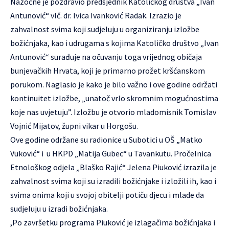
Nazočne je pozdravio predsjednik Katoličkog društva „Ivan
Antunović“ vlč. dr. Ivica Ivanković Radak. Izrazio je
zahvalnost svima koji sudjeluju u organiziranju izložbe
božićnjaka, kao i udrugama s kojima Katoličko društvo „Ivan
Antunović“ surađuje na očuvanju toga vrijednog običaja
bunjevačkih Hrvata, koji je primarno prožet kršćanskom
porukom. Naglasio je kako je bilo važno i ove godine održati
kontinuitet izložbe, „unatoč vrlo skromnim mogućnostima
koje nas uvjetuju”. Izložbu je otvorio mladomisnik Tomislav
Vojnić Mijatov, župni vikar u Horgošu.
Ove godine održane su radionice u Subotici u OŠ „Matko
Vuković“ i u HKPD „Matija Gubec“ u Tavankutu. Pročelnica
Etnološkog odjela „Blaško Rajić“ Jelena Piuković izrazila je
zahvalnost svima koji su izradili božićnjake i izložili ih, kao i
svima onima koji u svojoj obitelji potiču djecu i mlade da
sudjeluju u izradi božićnjaka.
,Po završetku programa Piuković je izlagačima božićnjaka i