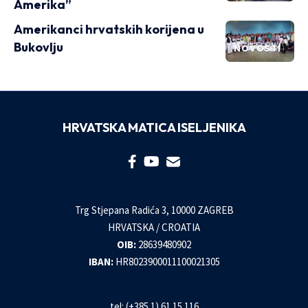
Amerika”
Amerikanci hrvatskih korijena u
Bukovlju
NOVOSTI
HRVATSKA MATICA ISELJENIKA
Trg Stjepana Radića 3, 10000 ZAGREB
HRVATSKA / CROATIA
OIB:
28639480902
IBAN:
HR8023900011100021305
tel: (+385 1) 61 15 116