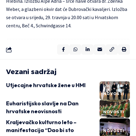
Hlebina. Izložbu Alpe Adria – srce naive otvara dr. Zdenka
Weber, a glazbeni okvir dat će Dubrovački kavaljeri. Izložba
se otvara u srijedu, 29. travnja u 20.00 sati u Hrvatskom
centru, Beč 4., Schwindgasse 14.
Vezani sadržaj
Utjecajne hrvatske žene u HMI
NOVOSTI
Euharistijsko slavlje na Dan
hrvatske neovisnosti
NOVOSTI
Kraljevačko kulturno leto –
manifestacija “Dao bi sto
NOVOSTI