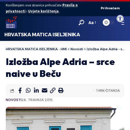
Korištenjem ove stranice prihvaćate
Pravila o
Prihvaćam
privatnosti
i
Uvjete korištenja
.
Open to
Aa
HRVATSKA MATICA ISELJENIKA
HRVATSKA MATICA ISELJENIKA - HMI
>
Novosti
>
Izložba Alpe Adria – srce naive u Beču
Izložba Alpe Adria – srce
naive u Beču
1 MIN ČITANJA
NOVOSTI
26. TRAVNJA 2015.